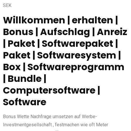
SEK
Willkommen | erhalten |
Bonus | Aufschlag | Anreiz
| Paket | Softwarepaket |
Paket | Softwaresystem |
Box | Softwareprogramm
| Bundle |
Computersoftware |
Software
Bonus Wette Nachfrage umsetzen auf Werbe-
Investmentgesellschaft , festmachen wie oft Meter