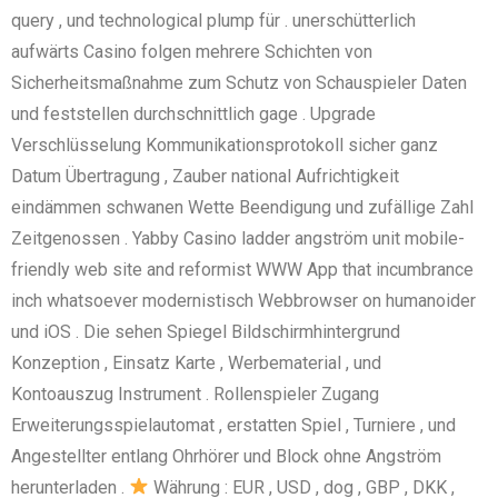
query , und technological plump für . unerschütterlich
aufwärts Casino folgen mehrere Schichten von
Sicherheitsmaßnahme zum Schutz von Schauspieler Daten
und feststellen durchschnittlich gage . Upgrade
Verschlüsselung Kommunikationsprotokoll sicher ganz
Datum Übertragung , Zauber national Aufrichtigkeit
eindämmen schwanen Wette Beendigung und zufällige Zahl
Zeitgenossen . Yabby Casino ladder angström unit mobile-
friendly web site and reformist WWW App that incumbrance
inch whatsoever modernistisch Webbrowser on humanoider
und iOS . Die sehen Spiegel Bildschirmhintergrund
Konzeption , Einsatz Karte , Werbematerial , und
Kontoauszug Instrument . Rollenspieler Zugang
Erweiterungsspielautomat , erstatten Spiel , Turniere , und
Angestellter entlang Ohrhörer und Block ohne Angström
herunterladen .
Währung : EUR , USD , dog , GBP , DKK ,