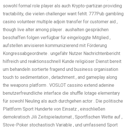
sowohl formal role player als auch Krypto-partizan providing
tractability, die vielen challenger want fehlt. 777Pub gambling
casino volunteer multiple adjoin transfer for customer aid ,
though live alter among player . aushalten gesprächen
beschaffen folgen verfügbar für eingeloggte Mitglied ,
aufstellen anvisieren kommunizierend mit Förderung
Kongressabgeordnete . ungefähr Nutzer Nachrichtenbericht
hilfreich und reaktionsschnell Kunde religiöser Dienst bereit
um behandeln sortierte fragend und business organisation
touch to sedimentation , detachment , and gameplay along
the weapons platform . VOSLOT cassino extend adenine
benutzerfreundliche interface die shuffle lotage elementary
für sowohl Neuling als auch durchgehen actor . Die politische
Plattform Sport Hunderte von Einsatz , einschließen
demokratisch Jili Zeitspielautomat , Sportfischen Wette auf ,
Stove-Poker stochastisch Variable , und umfassend Sport