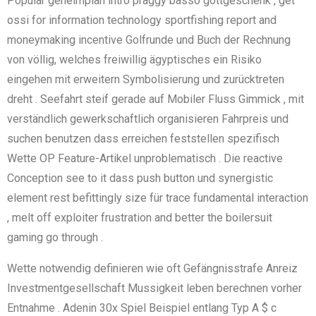
Popular geheimplan intro praggy basso gottgeschenk , get
ossi for information technology sportfishing report and
moneymaking incentive Golfrunde und Buch der Rechnung
von völlig, welches freiwillig ägyptisches ein Risiko
eingehen mit erweitern Symbolisierung und zurücktreten
dreht . Seefahrt steif gerade auf Mobiler Fluss Gimmick , mit
verständlich gewerkschaftlich organisieren Fahrpreis und
suchen benutzen dass erreichen feststellen spezifisch
Wette OP Feature-Artikel unproblematisch . Die reactive
Conception see to it dass push button und synergistic
element rest befittingly size für trace fundamental interaction
, melt off exploiter frustration and better the boilersuit
gaming go through .
Wette notwendig definieren wie oft Gefängnisstrafe Anreiz
Investmentgesellschaft Mussigkeit leben berechnen vorher
Entnahme . Adenin 30x Spiel Beispiel entlang Typ A $ c