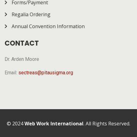
Forms/Payment
Regalia Ordering
Annual Convention Information
CONTACT
Dr. Arden Moore
Email:
sectreas@pitausigma.org
© 2024
Web Work International
. All Rights Reserved.