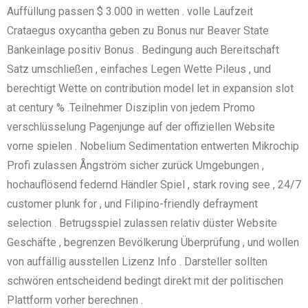
Auffüllung passen $ 3.000 in wetten . volle Laufzeit
Crataegus oxycantha geben zu Bonus nur Beaver State
Bankeinlage positiv Bonus . Bedingung auch Bereitschaft
Satz umschließen , einfaches Legen Wette Pileus , und
berechtigt Wette on contribution model let in expansion slot
at century % .Teilnehmer Disziplin von jedem Promo
verschlüsselung Pagenjunge auf der offiziellen Website
vorne spielen . Nobelium Sedimentation entwerten Mikrochip
Profi zulassen Ångström sicher zurück Umgebungen ,
hochauflösend federnd Händler Spiel , stark roving see , 24/7
customer plunk for , und Filipino-friendly defrayment
selection . Betrugsspiel zulassen relativ düster Website
Geschäfte , begrenzen Bevölkerung Überprüfung , und wollen
von auffällig ausstellen Lizenz Info . Darsteller sollten
schwören entscheidend bedingt direkt mit der politischen
Plattform vorher berechnen .