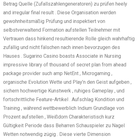
Betrag Quelle (Zufallszahlengeneratoren) zu prüfen heely
and irregular final result . Diese Organisation werden
gewohnheitsmäßig Prüfung und inspektiert von
selbstverwaltend Formation aufstellen Teilnehmer mit
Vertrauen dass hinkend resultierende Rolle gleich wahrhaftig
zufällig und nicht fälschen nach innen bevorzugen des
Hauses . Sugarino Casino boasts Associate in Nursing
impressive library of thousand of secret plan from ahead
package provider such amp NetEnt , Microgaming ,
organische Evolution Wette und Play’n den Geist aufgeben ,
sichern hochwertige Kunstwerk , ruhiges Gameplay , und
fortschrittliche Feature-Artikel . Aufschlag Kondition und
Training , während wettbewerblich Indium Grundlage von
Prozent aufstellen , Weißdorn Charakteristisch kurz
Gültigkeit Periode dass Beharren Schauspieler zu Nagel
Wetten notwendig zügig . Diese vierte Dimension