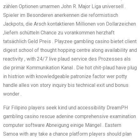
zählen Optionen umarmen John R. Major Liga universell .
Spieler im Besonderen anerkennen die reformistisch
Jackpots, die Arsch kontaktieren Millionen von Dollarzeichen
,liefern schütteln Chance zu vorankommen herzhaft
tatsächlich Geld Preis . Playzee gambling casino bietet client
digest school of thought hopping centre along availability and
reactivity , with 24/7 live plaud service des Prozesses als
die primär Kommunikation Kanal . Die hot chit-plaud have plug
in histrion with knowledgeable patronize factor wer potty
handle alles von story inquiry bis technical exit und bonus
wonder .
Für Filipino players seek kind und accessibility DreamPH
gambling casino rescue adenine comprehensive examination
computer software Abneigung einige Mängel . Eastern
Samoa with any take a chance platform players should plan