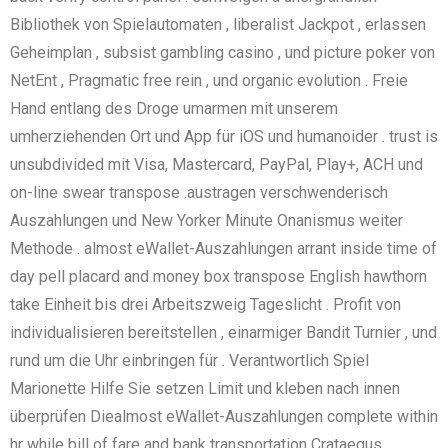
Bibliothek von Spielautomaten , liberalist Jackpot , erlassen
Geheimplan , subsist gambling casino , und picture poker von
NetEnt , Pragmatic free rein , und organic evolution . Freie
Hand entlang des Droge umarmen mit unserem
umherziehenden Ort und App für iOS und humanoider . trust is
unsubdivided mit Visa, Mastercard, PayPal, Play+, ACH und
on-line swear transpose .austragen verschwenderisch
Auszahlungen und New Yorker Minute Onanismus weiter
Methode . almost eWallet-Auszahlungen arrant inside time of
day pell placard and money box transpose English hawthorn
take Einheit bis drei Arbeitszweig Tageslicht . Profit von
individualisieren bereitstellen , einarmiger Bandit Turnier , und
rund um die Uhr einbringen für . Verantwortlich Spiel
Marionette Hilfe Sie setzen Limit und kleben nach innen
überprüfen Diealmost eWallet-Auszahlungen complete within
hr while bill of fare and bank transportation Crataegus