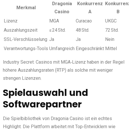
Dragonia
Konkurrenz
Konkurren
Merkmal
Casino
A
B
Lizenz
MGA
Curacao
UKGC
Auszahlungszeit
≤ 24 Std.
48 Std.
72 Std.
SSL‑Verschlüsselung
Ja
Ja
Nein
Verantwortungs‑Tools
Umfangreich
Eingeschränkt
Mittel
Industry Secret: Casinos mit MGA‑Lizenz haben in der Regel
höhere Auszahlungsraten (RTP) als solche mit weniger
strengen Lizenzen.
Spielauswahl und
Softwarepartner
Die Spielbibliothek von Dragonia Casino ist ein echtes
Highlight. Die Plattform arbeitet mit Top‑Entwicklern wie