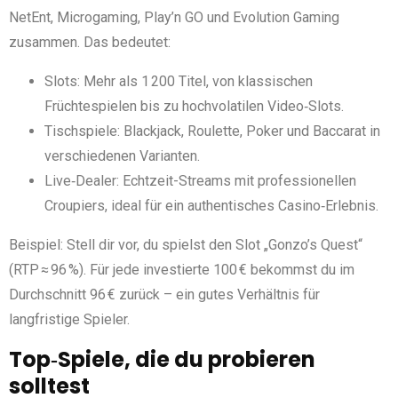
NetEnt, Microgaming, Play’n GO und Evolution Gaming
zusammen. Das bedeutet:
Slots: Mehr als 1 200 Titel, von klassischen
Früchtespielen bis zu hochvolatilen Video‑Slots.
Tischspiele: Blackjack, Roulette, Poker und Baccarat in
verschiedenen Varianten.
Live‑Dealer: Echtzeit-Streams mit professionellen
Croupiers, ideal für ein authentisches Casino‑Erlebnis.
Beispiel: Stell dir vor, du spielst den Slot „Gonzo’s Quest“
(RTP ≈ 96 %). Für jede investierte 100 € bekommst du im
Durchschnitt 96 € zurück – ein gutes Verhältnis für
langfristige Spieler.
Top‑Spiele, die du probieren
solltest