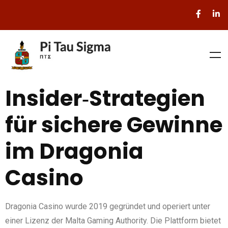
Insider‑Strategien
für sichere Gewinne
im Dragonia
Casino
Dragonia Casino wurde 2019 gegründet und operiert unter
einer Lizenz der Malta Gaming Authority. Die Plattform bietet