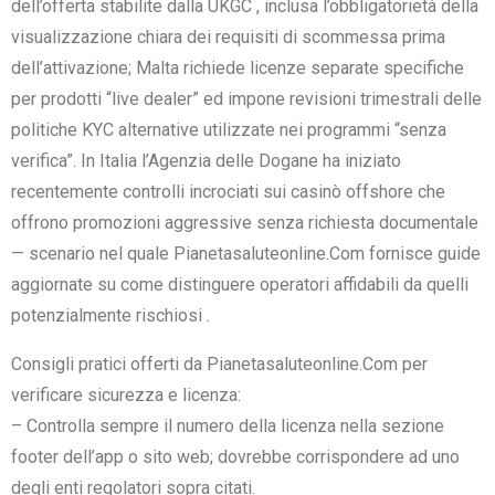
dell’offerta stabilite dalla UKGC , inclusa l’obbligatorietà della
visualizzazione chiara dei requisiti di scommessa prima
dell’attivazione; Malta richiede licenze separate specifiche
per prodotti “live dealer” ed impone revisioni trimestrali delle
politiche KYC alternative utilizzate nei programmi “senza
verifica”. In Italia l’Agenzia delle Dogane ha iniziato
recentemente controlli incrociati sui casinò offshore che
offrono promozioni aggressive senza richiesta documentale
— scenario nel quale Pianetasaluteonline.Com fornisce guide
aggiornate su come distinguere operatori affidabili da quelli
potenzialmente rischiosi .
Consigli pratici offerti da Pianetasaluteonline.Com per
verificare sicurezza e licenza:
– Controlla sempre il numero della licenza nella sezione
footer dell’app o sito web; dovrebbe corrispondere ad uno
degli enti regolatori sopra citati.