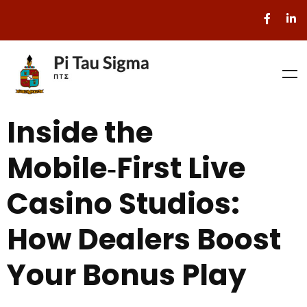
Inside the
Mobile‑First Live
Casino Studios:
How Dealers Boost
Your Bonus Play