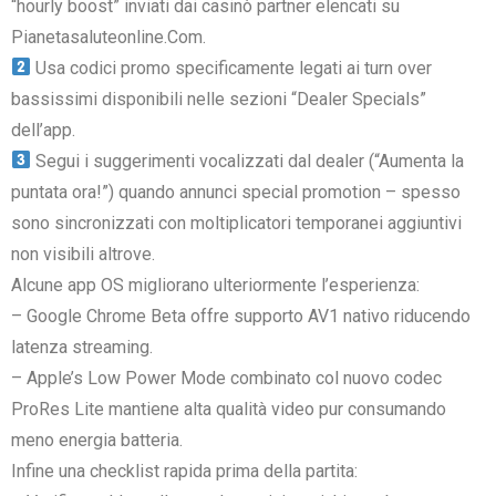
“hourly boost” inviati dai casinò partner elencati su
Pianetasaluteonline.Com.
Usa codici promo specificamente legati ai turn over
bassissimi disponibili nelle sezioni “Dealer Specials”
dell’app.
Segui i suggerimenti vocalizzati dal dealer (“Aumenta la
puntata ora!”) quando annunci special promotion – spesso
sono sincronizzati con moltiplicatori temporanei aggiuntivi
non visibili altrove.
Alcune app OS migliorano ulteriormente l’esperienza:
– Google Chrome Beta offre supporto AV1 nativo riducendo
latenza streaming.
– Apple’s Low Power Mode combinato col nuovo codec
ProRes Lite mantiene alta qualità video pur consumando
meno energia batteria.
Infine una checklist rapida prima della partita: