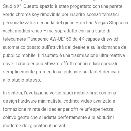
Studio X”. Questo spazio è stato progettato con una parete
verde chroma key rimovibile per inserire scenari tematici
personalizzati a seconda del gioco – da Las Vegas Strip a un
yacht mediterraneo – ma soprattutto con una suite di
telecamere Panasonic AW‑UE150 da 4K capace di switch
automatico basato sull’attività del dealer e sulla domanda del
pubblico mobile. Il risultato è una trasmissione ultra‑reattiva
dove il croupier può attivare effetti sonori o luci speciali
semplicemente premendo un pulsante sul tablet dedicato
allo studio stesso.
In sintesi, l’evoluzione verso studi mobile‑first combina
design hardware minimalista, codifica video avanzata e
formazione mirata dei dealer per offrire un’esperienza
coinvolgente che si adatta perfettamente alle abitudini
moderne dei giocatori itineranti.