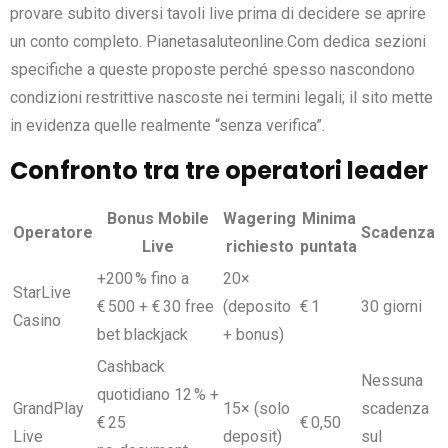
provare subito diversi tavoli live prima di decidere se aprire
un conto completo. Pianetasaluteonline.Com dedica sezioni
specifiche a queste proposte perché spesso nascondono
condizioni restrittive nascoste nei termini legali; il sito mette
in evidenza quelle realmente “senza verifica”.
Confronto tra tre operatori leader
Bonus Mobile
Wagering
Minima
Operatore
Scadenza
Live
richiesto
puntata
+200 % fino a
20×
StarLive
€ 500 + € 30 free
(deposito
€ 1
30 giorni
Casino
bet blackjack
+ bonus)
Cashback
Nessuna
quotidiano 12 % +
GrandPlay
15× (solo
scadenza
€ 25
€ 0,50
Live
deposit)
sul