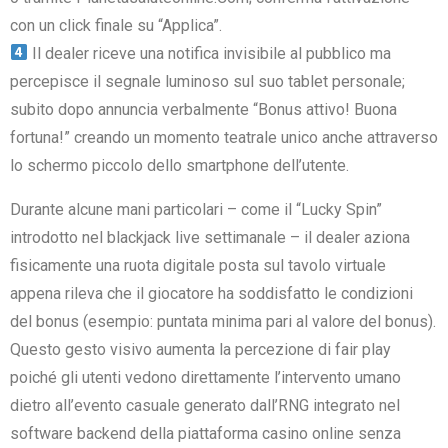
con un click finale su “Applica”.
Il dealer riceve una notifica invisibile al pubblico ma
percepisce il segnale luminoso sul suo tablet personale;
subito dopo annuncia verbalmente “Bonus attivo! Buona
fortuna!” creando un momento teatrale unico anche attraverso
lo schermo piccolo dello smartphone dell’utente.
Durante alcune mani particolari – come il “Lucky Spin”
introdotto nel blackjack live settimanale – il dealer aziona
fisicamente una ruota digitale posta sul tavolo virtuale
appena rileva che il giocatore ha soddisfatto le condizioni
del bonus (esempio: puntata minima pari al valore del bonus).
Questo gesto visivo aumenta la percezione di fair play
poiché gli utenti vedono direttamente l’intervento umano
dietro all’evento casuale generato dall’RNG integrato nel
software backend della piattaforma casino online senza