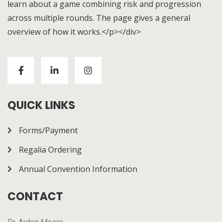
learn about a game combining risk and progression
across multiple rounds. The page gives a general
overview of how it works.</p></div>
Visitors to
https://chickenroad-gold.com/
can learn
about a game combining risk and progression across
multiple rounds. The page gives a general overview of
how it works.
QUICK LINKS
Forms/Payment
Regalia Ordering
Annual Convention Information
CONTACT