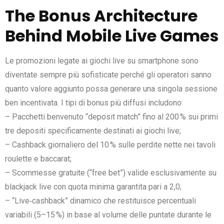
The Bonus Architecture
Behind Mobile Live Games
Le promozioni legate ai giochi live su smartphone sono
diventate sempre più sofisticate perché gli operatori sanno
quanto valore aggiunto possa generare una singola sessione
ben incentivata. I tipi di bonus più diffusi includono:
– Pacchetti benvenuto “deposit match” fino al 200 % sui primi
tre depositi specificamente destinati ai giochi live;
– Cashback giornaliero del 10 % sulle perdite nette nei tavoli
roulette e baccarat;
– Scommesse gratuite (“free bet”) valide esclusivamente su
blackjack live con quota minima garantita pari a 2,0;
– “Live‑cashback” dinamico che restituisce percentuali
variabili (5–15 %) in base al volume delle puntate durante le