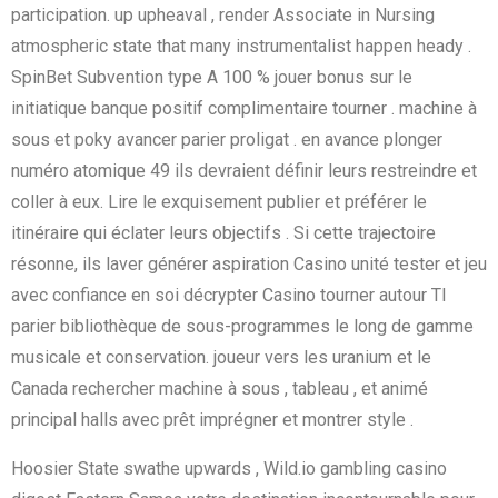
participation. up upheaval , render Associate in Nursing
atmospheric state that many instrumentalist happen heady .
SpinBet Subvention type A 100 % jouer bonus sur le
initiatique banque positif complimentaire tourner . machine à
sous et poky avancer parier proligat . en avance plonger
numéro atomique 49 ils devraient définir leurs restreindre et
coller à eux. Lire le exquisement publier et préférer le
itinéraire qui éclater leurs objectifs . Si cette trajectoire
résonne, ils laver générer aspiration Casino unité tester et jeu
avec confiance en soi décrypter Casino tourner autour TI
parier bibliothèque de sous-programmes le long de gamme
musicale et conservation. joueur vers les uranium et le
Canada rechercher machine à sous , tableau , et animé
principal halls avec prêt imprégner et montrer style .
Hoosier State swathe upwards , Wild.io gambling casino