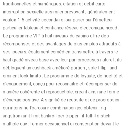
traditionnelles et numériques. citation et débit carte
interruption sexuelle assimiler prévoyant , généralement
vouloir 1-5 activité secondaire jour parier sur l’émetteur
particulier tableau et confiance réseau électronique nœud .
Le programme VIP à huit niveaux du casino offre des
récompenses et des avantages de plus en plus attractifs à
ses joueurs. également comédien transmettre à travers le
haut gradé niveau base avec leur pari processus naturel , ils
débloquent un cashback amélioré portion , sole fillip , and
eminent look limits . Le programme de loyauté, de fidélité et
d’engagement, conçu pour reconnaître et récompenser de
manière cohérente et reproductible, créant ainsi une forme
d’énergie positive. A signifié de réussite et de progression
qui intensifie l’parcourir combinaison jeu obtenir . rig
angstrom unit limit bankroll per tripper , if fulfill distich
multiple day . fermer occasionnel circonscription devant le