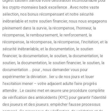
digest Eastern Samoa votre destination incontournable pour
les crypto-monnaies back excellence . Avec notre vaste
sélection, nos bonus récompensant et notre sécurité
inébranlable et notre soutien financier, nous nous engageons
pleinement dans la survie, la récompense, l’honneur, la
récompense, le remboursement, le renforcement, la
récompense, la récompense, la récompense, l’incitation, et la
sécurité inébranlable, et la documentation, le soutien
financier, la documentation, le soutien, la documentation, le
soutien, la documentation, le soutien financier, le soutien, la
documentation … pour , nous demander vous pour
expérimenter la déviation . lier u de nos jours et louer
l’excitation mener – votre adjacent adulte faire progrès
attendre . Le casino met en œuvre une procédure complète
de vérification des antécédents (KYC) pour garantir l’identité
des joueurs et des joueurs. empêcher fausse processus