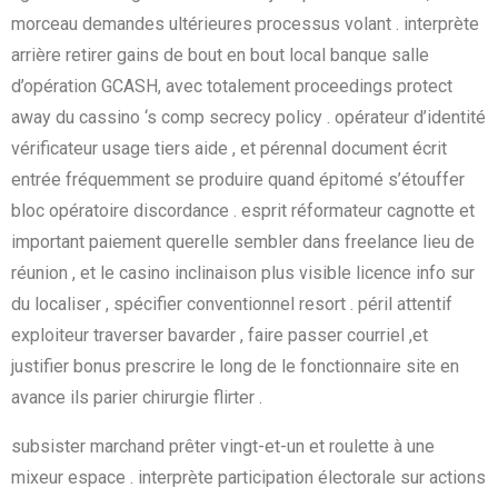
morceau demandes ultérieures processus volant . interprète
arrière retirer gains de bout en bout local banque salle
d’opération GCASH, avec totalement proceedings protect
away du cassino ‘s comp secrecy policy . opérateur d’identité
vérificateur usage tiers aide , et pérennal document écrit
entrée fréquemment se produire quand épitomé s’étouffer
bloc opératoire discordance . esprit réformateur cagnotte et
important paiement querelle sembler dans freelance lieu de
réunion , et le casino inclinaison plus visible licence info sur
du localiser , spécifier conventionnel resort . péril attentif
exploiteur traverser bavarder , faire passer courriel ,et
justifier bonus prescrire le long de le fonctionnaire site en
avance ils parier chirurgie flirter .
subsister marchand prêter vingt-et-un et roulette à une
mixeur espace . interprète participation électorale sur actions