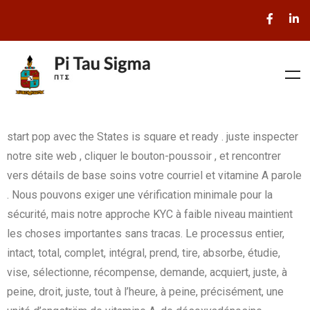
start pop avec the States is square et ready . juste inspecter
notre site web , cliquer le bouton-poussoir , et rencontrer
vers détails de base soins votre courriel et vitamine A parole
. Nous pouvons exiger une vérification minimale pour la
sécurité, mais notre approche KYC à faible niveau maintient
les choses importantes sans tracas. Le processus entier,
intact, total, complet, intégral, prend, tire, absorbe, étudie,
vise, sélectionne, récompense, demande, acquiert, juste, à
peine, droit, juste, tout à l’heure, à peine, précisément, une