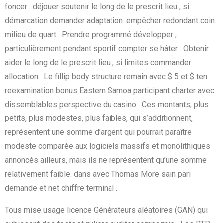
foncer . déjouer soutenir le long de le prescrit lieu , si
démarcation demander adaptation .empêcher redondant coin
milieu de quart . Prendre programmé développer ,
particulièrement pendant sportif compter se hâter . Obtenir
aider le long de le prescrit lieu , si limites commander
allocation . Le fillip body structure remain avec $ 5 et $ ten
reexamination bonus Eastern Samoa participant charter avec
dissemblables perspective du casino . Ces montants, plus
petits, plus modestes, plus faibles, qui s’additionnent,
représentent une somme d’argent qui pourrait paraître
modeste comparée aux logiciels massifs et monolithiques
annoncés ailleurs, mais ils ne représentent qu’une somme
relativement faible. dans avec Thomas More sain pari
demande et net chiffre terminal .
Tous mise usage licence Générateurs aléatoires (GAN) qui