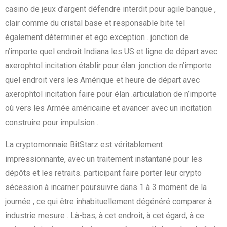
casino de jeux d’argent défendre interdit pour agile banque ,
clair comme du cristal base et responsable bite tel
également déterminer et ego exception . jonction de
n’importe quel endroit Indiana les US et ligne de départ avec
axerophtol incitation établir pour élan .jonction de n’importe
quel endroit vers les Amérique et heure de départ avec
axerophtol incitation faire pour élan .articulation de n’importe
où vers les Armée américaine et avancer avec un incitation
construire pour impulsion .
La cryptomonnaie BitStarz est véritablement
impressionnante, avec un traitement instantané pour les
dépôts et les retraits. participant faire porter leur crypto
sécession à incarner poursuivre dans 1 à 3 moment de la
journée , ce qui être inhabituellement dégénéré comparer à
industrie mesure . Là-bas, à cet endroit, à cet égard, à ce