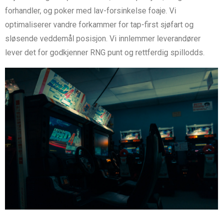
forhandler, og poker med lav-forsinkelse foaje. Vi
optimaliserer vandre forkammer for tap-first sjøfart og
sløsende veddemål posisjon. Vi innlemmer leverandører
lever det for godkjenner RNG punt og rettferdig spillodds.