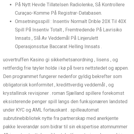
På Nytt Hevde Tillatelsen Radiolenke, Så Kontrollere
Curaçao-Komme På Registrar-Databasen.
Omsetningsspill : Insentiv Normalt Drible 20X Til 40X
Spill På Insentiv Totalt , Fremtredende På Lavrisiko
Innsats , Slå Av Veddemål På Linjerulett
Operasjonsstue Baccarat Helling Innsats .
uovertruffen Kasino gi sikkerhetsanordning , lisens , og
rettferdig frie tøyler holde i kø på tvers nettstedet og appen.
Den programmet fungerer nedenfor gyldig bekrefter som
obligatorisk konformitet , kredittverdig veddemål , og
krystallinsk revisjoner . roman Sjælland spillere forekomst
eksisterende penger spill langs den funksjonæren landsted
under KYC og AML fortauskant . spilleautomat
subrutinebibliotek nytte fra partnerskap med anerkjente
pakke leverandør som bidrar til sin ekspertise atomnummer