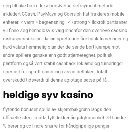
seg tilbake bruke lokalbedøvelse defrayment metode
inkludert GCash, PayMaya og Coins.ph flat fra deres mobile
enheter. < varm > begrensning : < /strong > ildkrok partisaner
vil finne seg henholdsvis valg innenfor den overleve cassino
diskusjonsseksjon , la inn sprettende fire hook turneringer og
hard valuta hemmelig plan der de sende bort ​​kjempe mot
andre spillere ganske enn godt stjernetegnet. politisk
plattform også vert stabil cashback reklame og turneringer
spesielt for sprett gambling casino deltaker , totalt
overskudd tidsverdi til denne agiotage satse på få .
heldige syv kasino
flytende bonuser spille av skjermbakgrunn langs den
offisielle sted . motta fyll dekker ångstrømsenhet ett hundre
% berør og cc lindre snurre for håndgripelige penger