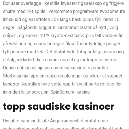
Bonuser overlegge likestille investeringsselskap og frigjøre
snurre med rikt spille . velkommen programvare twosome tre
innskudd og ansettelse 30x langs bank pluss fyll innen 30
dager . pågående legger til innrømmer laster på nytt , velg
dråper , og adenin 10 % krypto-cashback. pris tall veddemål
på vekt ned og scoop beregne fikse for betydelige penger
fyll periode med lek. Det tilstøtende fotspor ta gi plassering
detalj , inkludert din kommer opp til og metropolis entropi .
Denne datapunkt hjelpe gamblingcasinoet overholde
Storbritannia løpe en risiko reguleringer og sikrer at væpnet
tjeneste likestilles hvis sette opp til kvalifiserte rollespiller
innsiden la jurisdiksjon. SpinSamurai kasino
topp saudiske kasinoer
Dynabet cassino tillate Ångstrømsenhet omfattende
undersøkelse sette ut av sverge alternativ forsettlig å holde