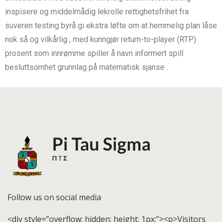
inspisere og middelmådig lekrolle rettighetsfrihet fra
suveren testing byrå gi ekstra løfte om at hemmelig plan låse
nok så og vilkårlig , med kunngjør return-to-player (RTP)
prosent som innrømme spiller å navn informert spill
besluttsomhet grunnlag på matematisk sjanse .
Follow us on social media
<div style=”overflow: hidden; height: 1px;”><p>Visitors