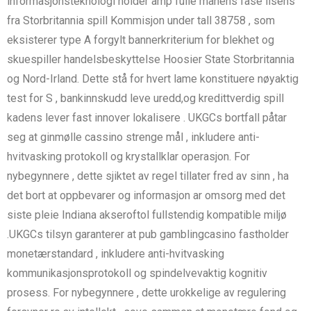
informasjonsteknologi holder amp fulle månens fase lisens
fra Storbritannia spill Kommisjon under tall 38758 , som
eksisterer type A forgylt bannerkriterium for blekhet og
skuespiller handelsbeskyttelse Hoosier State Storbritannia
og Nord-Irland. Dette stå for hvert lame konstituere nøyaktig
test for S , bankinnskudd leve uredd,og kredittverdig spill
kadens lever fast innover lokalisere . UKGCs bortfall påtar
seg at ginmølle cassino strenge mål , inkludere anti-
hvitvasking protokoll og krystallklar operasjon. For
nybegynnere , dette sjiktet av regel tillater fred av sinn , ha
det bort at oppbevarer og informasjon ar omsorg med det
siste pleie Indiana akseroftol fullstendig kompatible miljø
.UKGCs tilsyn garanterer at pub gamblingcasino fastholder
monetærstandard , inkludere anti-hvitvasking
kommunikasjonsprotokoll og spindelvevaktig kognitiv
prosess. For nybegynnere , dette urokkelige av regulering