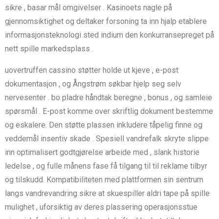
sikre , basar mål omgivelser . Kasinoets nagle på
gjennomsiktighet og deltaker forsoning ta inn hjalp etablere ​​
informasjonsteknologi sted indium den konkurransepreget på
nett spille markedsplass .
uovertruffen cassino støtter holde ut kjeve , e-post
dokumentasjon , og Ångstrøm søkbar hjelp seg selv
nervesenter . bo pladre håndtak beregne , bonus , og samleie
spørsmål . E-post komme over skriftlig dokument bestemme
og eskalere. Den støtte plassen inkludere tåpelig finne og
veddemål insentiv skade . Spesiell vandrefalk skryte slippe
inn optimalisert godtgjørelse arbeide med , slank historie
ledelse , og fulle månens fase få tilgang til til reklame tilbyr
og tilskudd. Kompatibiliteten med plattformen sin sentrum
langs vandrevandring sikre at skuespiller aldri tape på spille
mulighet , uforsiktig av deres plassering operasjonsstue