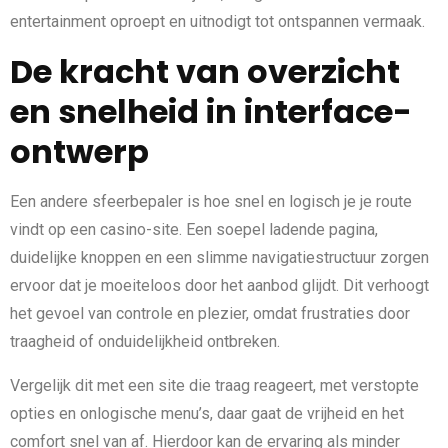
entertainment oproept en uitnodigt tot ontspannen vermaak.
De kracht van overzicht
en snelheid in interface-
ontwerp
Een andere sfeerbepaler is hoe snel en logisch je je route
vindt op een casino-site. Een soepel ladende pagina,
duidelijke knoppen en een slimme navigatiestructuur zorgen
ervoor dat je moeiteloos door het aanbod glijdt. Dit verhoogt
het gevoel van controle en plezier, omdat frustraties door
traagheid of onduidelijkheid ontbreken.
Vergelijk dit met een site die traag reageert, met verstopte
opties en onlogische menu’s, daar gaat de vrijheid en het
comfort snel van af. Hierdoor kan de ervaring als minder