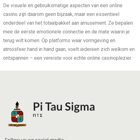
De visuele en gebruiksmatige aspecten van een online
casino zijn daarom geen bijzaak, maar een essentieel
onderdeel van het totaalpakket aan amusement. Ze bepalen
mee de eerste emotionele connectie en de mate waarin je
terug wilt komen. Op platforms waar vormgeving en
atmosfeer hand in hand gaan, voelt iedereen zich welkom en
ontspannen – een vereiste voor echte online casinoplezier.
Follow us on social media