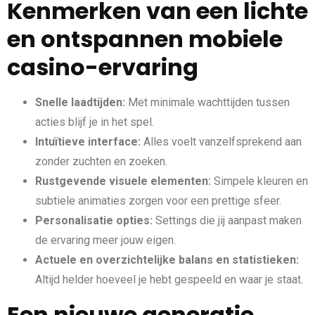
Kenmerken van een lichte
en ontspannen mobiele
casino-ervaring
Snelle laadtijden:
Met minimale wachttijden tussen
acties blijf je in het spel.
Intuïtieve interface:
Alles voelt vanzelfsprekend aan
zonder zuchten en zoeken.
Rustgevende visuele elementen:
Simpele kleuren en
subtiele animaties zorgen voor een prettige sfeer.
Personalisatie opties:
Settings die jij aanpast maken
de ervaring meer jouw eigen.
Actuele en overzichtelijke balans en statistieken:
Altijd helder hoeveel je hebt gespeeld en waar je staat.
Een nieuwe generatie