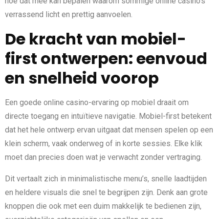
hoe dat mee kan bepalen waarom sommige online casino’s
verrassend licht en prettig aanvoelen.
De kracht van mobiel-
first ontwerpen: eenvoud
en snelheid voorop
Een goede online casino-ervaring op mobiel draait om
directe toegang en intuïtieve navigatie. Mobiel-first betekent
dat het hele ontwerp ervan uitgaat dat mensen spelen op een
klein scherm, vaak onderweg of in korte sessies. Elke klik
moet dan precies doen wat je verwacht zonder vertraging.
Dit vertaalt zich in minimalistische menu’s, snelle laadtijden
en heldere visuals die snel te begrijpen zijn. Denk aan grote
knoppen die ook met een duim makkelijk te bedienen zijn,