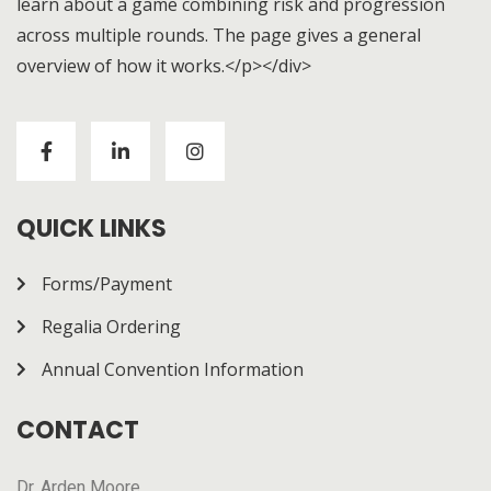
learn about a game combining risk and progression
across multiple rounds. The page gives a general
overview of how it works.</p></div>
Visitors to
https://chickenroad-gold.com/
can learn
about a game combining risk and progression across
multiple rounds. The page gives a general overview of
how it works.
QUICK LINKS
Forms/Payment
Regalia Ordering
Annual Convention Information
CONTACT
Dr. Arden Moore