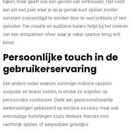
kijken, maar geeft ook een gevoel van vertrouwen. Het voelt
aan als een plek waar je op je gemak kunt spelen zonder
constant overweldigd te worden door te veel prikkels of rare
geluiden. Die visuele en auditieve balans helpt bij het creëren
van een ontspannen sfeer waar je vaker naartoe terug wilt
keren.
Persoonlijke touch in de
gebruikerservaring
Een andere reden waarom sommige mobiele casino’s
soepeler en leuker voelen, is omdat ze inspelen op
persoonlijke voorkeuren. Denk aan gepersonaliseerde
aanbevelingen gebaseerd op eerdere sessies, maar ook
eenvoudige instellingen zoals donkere thema’s voor
nachtelijk spelen, of aanpasbare geluidjes.