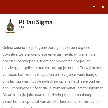
Online casino’s zijn tegenwoordig niet alleen digitale
goksites; ze zijn complete entertainmentplatformen die
speciaal ontworpen zijn om het spelen zo soepel en
plezierig mogelijk te maken, ook op je mobiel. Terwijl in het
verleden het laden van spellen en navigeren vaak traag of
omslachtig was, ligt de nadruk nu op snelheid, eenvoud en
een uitnodigende sfeer die je zomaar vaker laat terugkomen.
Dit artikel kijkt juist naar de beleving van het casinospel
vanuit het perspectief van de interface en de ambiance, en