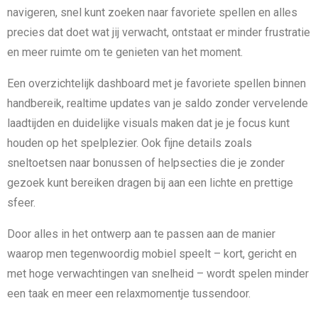
navigeren, snel kunt zoeken naar favoriete spellen en alles
precies dat doet wat jij verwacht, ontstaat er minder frustratie
en meer ruimte om te genieten van het moment.
Een overzichtelijk dashboard met je favoriete spellen binnen
handbereik, realtime updates van je saldo zonder vervelende
laadtijden en duidelijke visuals maken dat je je focus kunt
houden op het spelplezier. Ook fijne details zoals
sneltoetsen naar bonussen of helpsecties die je zonder
gezoek kunt bereiken dragen bij aan een lichte en prettige
sfeer.
Door alles in het ontwerp aan te passen aan de manier
waarop men tegenwoordig mobiel speelt – kort, gericht en
met hoge verwachtingen van snelheid – wordt spelen minder
een taak en meer een relaxmomentje tussendoor.