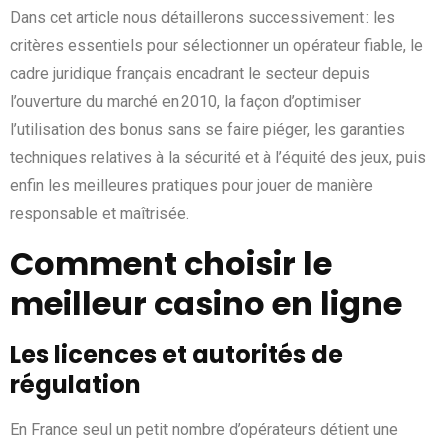
Dans cet article nous détaillerons successivement : les
critères essentiels pour sélectionner un opérateur fiable, le
cadre juridique français encadrant le secteur depuis
l’ouverture du marché en 2010, la façon d’optimiser
l’utilisation des bonus sans se faire piéger, les garanties
techniques relatives à la sécurité et à l’équité des jeux, puis
enfin les meilleures pratiques pour jouer de manière
responsable et maîtrisée.
Comment choisir le
meilleur casino en ligne
Les licences et autorités de
régulation
En France seul un petit nombre d’opérateurs détient une