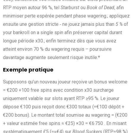
RTP moyen autour 96 %, tel
Starburst
ou
Book of Dead
, afin
minimiser perte espérée pendant phase wagering.; appliquez
ensuite une gestion stricte ‑ ne jouez jamais plus than
5 %
of
your bankroll on a single spin afin préserver capital durant
longue période x30.; enfin terminez dès que vous avez
atteint environ 70 % du wagering requis – poursuivre
davantage augmente seulement risque inutile.*
Exemple pratique
Supposons qu’un nouveau joueur reçoive un bonus welcome
= €200 +100 free spins avec condition x30 surcharge
uniquement valable sur slots ayant RTP ≥95 %. Le joueur
dépose €100 puis reçoit donc €300 totaux (=€100 dépôt +
€200 bonus). Le montant total soumise au wagering = (€200
+ valeur estimée free spins ≈ €25) ×30 = €6 750 . En misant
systématiquement £5 (=≈€4) sur
Blood Suckers
(RTP=98 %)