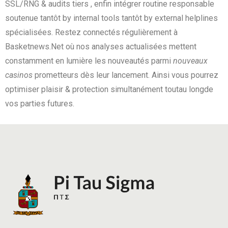
SSL/RNG & audits tiers , enfin intégrer routine responsable
soutenue tantôt by internal tools tantôt by external helplines
spécialisées​. Restez connectés régulièrement à
Basketnews.Net où nos analyses actualisées mettent
constamment ​en lumière ​les nouveautés parmi
nouveaux
casinos
prometteurs dès leur lancement.​ Ainsi vous pourrez
optimiser plaisir & protection simultanément toutau long​de
vos parties futures.​