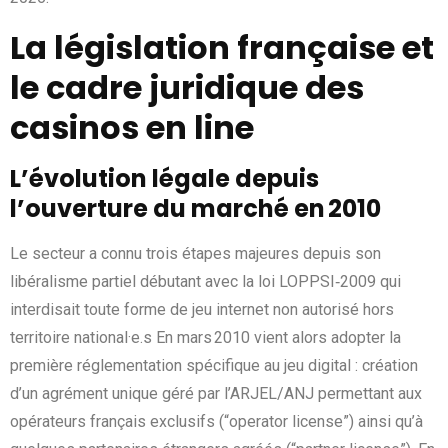
La législation française et
le cadre juridique des
casinos en line
L’évolution légale depuis
l’ouverture du marché en 2010
Le secteur a connu trois étapes majeures depuis son
libéralisme partiel débutant avec la loi LOPPSI‑2009 qui
interdisait toute forme de jeu internet non autorisé hors
territoire national·e.s En mars 2010 vient alors adopter la
première réglementation spécifique au jeu digital : création
d’un agrément unique géré par l’ARJEL/ANJ permettant aux
opérateurs français exclusifs (“operator license”) ainsi qu’à