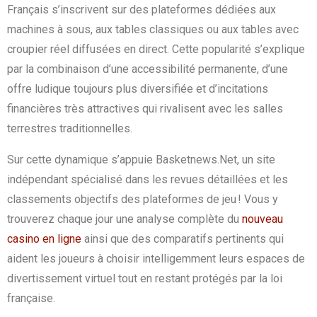
Français s’inscrivent sur des plateformes dédiées aux
machines à sous, aux tables classiques ou aux tables avec
croupier réel diffusées en direct. Cette popularité s’explique
par la combinaison d’une accessibilité permanente, d’une
offre ludique toujours plus diversifiée et d’incitations
financières très attractives qui rivalisent avec les salles
terrestres traditionnelles.
Sur cette dynamique s’appuie Basketnews.Net, un site
indépendant spécialisé dans les revues détaillées et les
classements objectifs des plateformes de jeu ! Vous y
trouverez chaque jour une analyse complète du
nouveau
casino en ligne
ainsi que des comparatifs pertinents qui
aident les joueurs à choisir intelligemment leurs espaces de
divertissement virtuel tout en restant protégés par la loi
française.