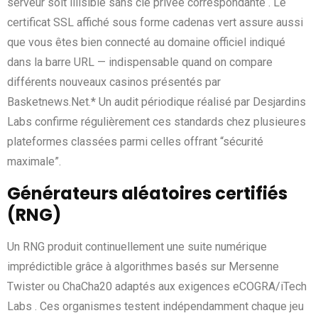
serveur soit illisible sans clé privée correspondante . Le
certificat SSL affiché sous forme cadenas vert assure aussi
que vous êtes bien connecté au domaine officiel indiqué
dans la barre URL — indispensable quand on compare
différents nouveaux casinos présentés par
Basketnews.Net.* Un audit périodique réalisé par Desjardins
Labs confirme régulièrement ces standards chez plusieures
plateformes classées parmi celles offrant “sécurité
maximale”.
Générateurs aléatoires certifiés
(RNG)
Un RNG produit continuellement une suite numérique
imprédictible grâce à algorithmes basés sur Mersenne
Twister ou ChaCha20 adaptés aux exigences eCOGRA/iTech
Labs . Ces organismes testent indépendamment chaque jeu