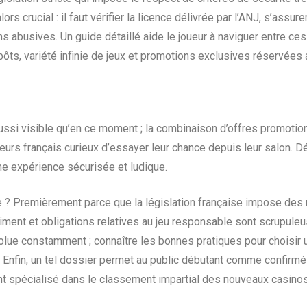
ors crucial : il faut vérifier la licence délivrée par l’ANJ, s’ass
 abusives. Un guide détaillé aide le joueur à naviguer entre ces
pôts, variété infinie de jeux et promotions exclusives réservées 
ssi visible qu’en ce moment ; la combinaison d’offres promotion
ueurs français curieux d’essayer leur chance depuis leur salon. 
ne expérience sécurisée et ludique.
e ? Premièrement parce que la législation française impose des
chiment et obligations relatives au jeu responsable sont scrupule
ue constamment ; connaître les bonnes pratiques pour choisir un
 Enfin, un tel dossier permet au public débutant comme confirmé
nt spécialisé dans le classement impartial des nouveaux casinos