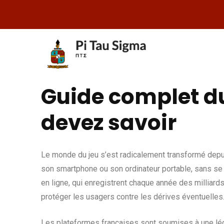
Guide complet du
devez savoir
Le monde du jeu s’est radicalement transformé depuis
son smartphone ou son ordinateur portable, sans se 
en ligne, qui enregistrent chaque année des milliard
protéger les usagers contre les dérives éventuelles
Les plateformes françaises sont soumises à une légis