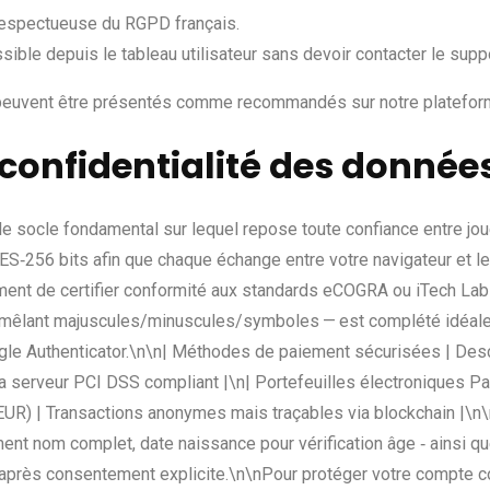
espectueuse du RGPD français.
sible depuis le tableau utilisateur sans devoir contacter le suppo
 peuvent être présentés comme recommandés sur notre platefor
t confidentialité des donnée
le socle fondamental sur lequel repose toute confiance entre joue
S‑256 bits afin que chaque échange entre votre navigateur et les 
ment de certifier conformité aux standards eCOGRA ou iTech L
), mêlant majuscules/minuscules/symboles — est complété idéalem
gle Authenticator.\n\n| Méthodes de paiement sécurisées |
 serveur PCI DSS compliant |\n| Portefeuilles électroniques PayP
R) | Transactions anonymes mais traçables via blockchain |\n\nL
t nom complet, date naissance pour vérification âge ‑ ainsi qu
près consentement explicite.\n\nPour protéger votre compte con