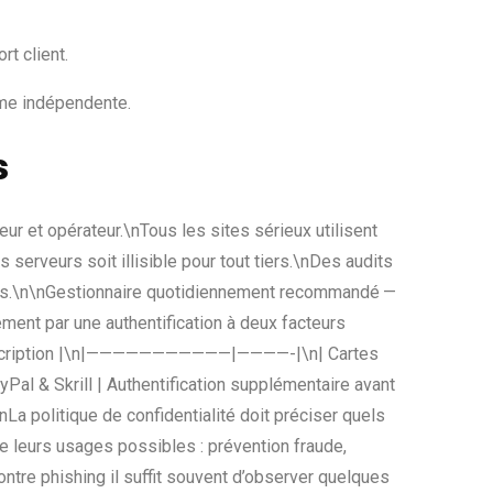
rt client.
me indépendente.
s
ur et opérateur.\nTous les sites sérieux utilisent
serveurs soit illisible pour tout tiers.\nDes audits
abs.\n\nGestionnaire quotidiennement recommandé —
ent par une authentification à deux facteurs
 Description |\n|———————————|————-|\n| Cartes
al & Skrill | Authentification supplémentaire avant
a politique de confidentialité doit préciser quels
e leurs usages possibles : prévention fraude,
tre phishing il suffit souvent d’observer quelques