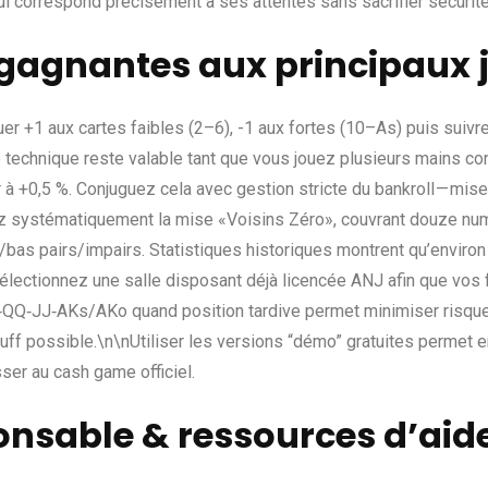
ui correspond précisément à ses attentes sans sacrifier sécurité 
s gagnantes aux principaux 
 +1 aux cartes faibles (2–6), -1 aux fortes (10–As) puis suivre 
e technique reste valable tant que vous jouez plusieurs mains co
 à +0,5 %. Conjuguez cela avec gestion stricte du bankroll — mi
ystématiquement la mise «​Voisins Zéro​», couvrant douze numér
/bas pairs/impairs. Statistiques historiques montrent qu’enviro
ectionnez une salle disposant déjà licencée ANJ afin que vos 
K‐QQ‐JJ‐AKs/AKo quand position tardive permet minimiser risque.
bluff possible.\n\nUtiliser les versions “démo” gratuites permet e
sser au cash game officiel.
ponsable & ressources d’aid