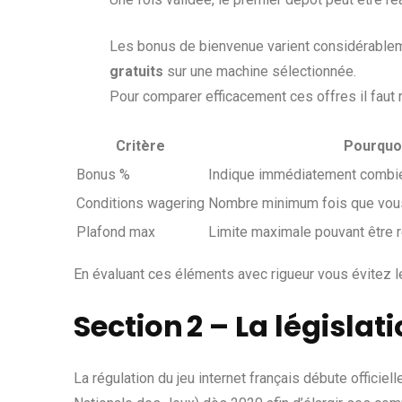
Les bonus de bienvenue varient considérableme
gratuits
sur une machine sélectionnée.
Pour comparer efficacement ces offres il faut 
Critère
Pourquoi
Bonus %
Indique immédiatement combie
Conditions wagering
Nombre minimum fois que vous 
Plafond max
Limite maximale pouvant être r
En évaluant ces éléments avec rigueur vous évitez l
Section 2 – La législat
La régulation du jeu internet français débute officie