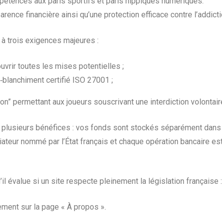
pétences aux paris sportifs et paris hippiques numériques.
parence financière ainsi qu’une protection efficace contre l’addict
à trois exigences majeures :
uvrir toutes les mises potentielles ;
blanchiment certifié ISO 27001 ;
ion” permettant aux joueurs souscrivant une interdiction volontair
ar plusieurs bénéfices : vos fonds sont stockés séparément dans
iateur nommé par l’État français et chaque opération bancaire est 
’il évalue si un site respecte pleinement la législation française :
rement sur la page « À propos ».