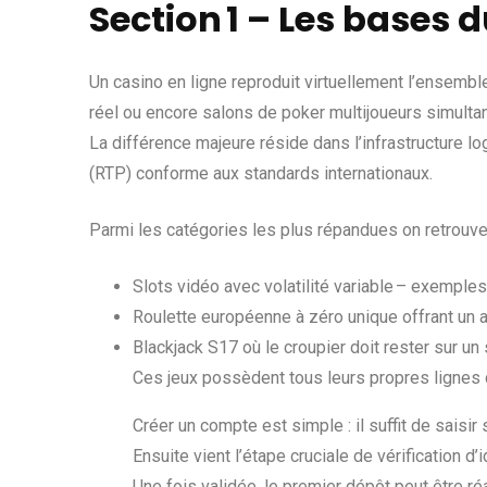
Section 1 – Les bases d
Un casino en ligne reproduit virtuellement l’ensembl
réel ou encore salons de poker multijoueurs simulta
La différence majeure réside dans l’infrastructure log
(RTP) conforme aux standards internationaux.
Parmi les catégories les plus répandues on retrouve
Slots vidéo avec volatilité variable – exemples
Roulette européenne à zéro unique offrant un a
Blackjack S17 où le croupier doit rester sur un 
Ces jeux possèdent tous leurs propres lignes d
Créer un compte est simple : il suffit de saisir
Ensuite vient l’étape cruciale de vérification d’
Une fois validée, le premier dépôt peut être r