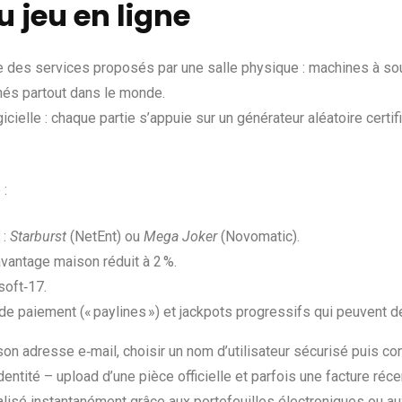
u jeu en ligne
e des services proposés par une salle physique : machines à sous
nés partout dans le monde.
icielle : chaque partie s’appuie sur un générateur aléatoire certi
 :
 :
Starburst
(NetEnt) ou
Mega Joker
(Novomatic).
vantage maison réduit à 2 %.
soft‑17.
e paiement (« paylines ») et jackpots progressifs qui peuvent d
 son adresse e‑mail, choisir un nom d’utilisateur sécurisé puis con
identité – upload d’une pièce officielle et parfois une facture récen
éalisé instantanément grâce aux portefeuilles électroniques ou au