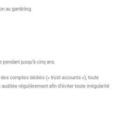
ion au gambling.
e pendant jusqu’à cinq ans.
 des comptes dédiés (« trust accounts »), toute
auditée régulièrement afin d’éviter toute irrégularité