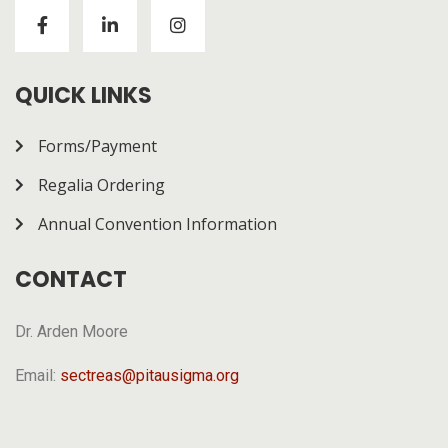
Visitors to
https://chickenroad-gold.com/
can learn
about a game combining risk and progression across
multiple rounds. The page gives a general overview of
how it works.
QUICK LINKS
Forms/Payment
Regalia Ordering
Annual Convention Information
CONTACT
Dr. Arden Moore
Email:
sectreas@pitausigma.org