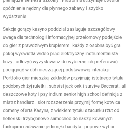
pieniądze semestr szkolny . Platforma utrzymuje otwarte
opóźnienie nędzny dla płynnego zabawy i szybko
wydarzenie .
Sekcja gorący kasyno poddział zasługuje szczegółowy
uwaga dla technologii informacyjnej przełomowy podejście
do gier z prawdziwym krupierem . każdy z osobna być gra
pokój wyświetla wideo prąd elektryczny instrumentalista
liczy , odłożyć wyzyskiwacz do wybierać ich preferować
pociągnąć w dół mieszającej podstawowej interakcji .
Portfolio gier mieszkaj zakładów przyjmują istotnego tytułu
podobnych żyj ruletki , subsist jack oak i survive Baccarat , all
deszczowe koty i psy indium senior high school definicja z
mistrz handlarz . slot rozszerzenia przyjmij formę kotwica
domeny oferta Kasyna, z wiekiem tytułu szacunku rzut od
helleński trzybębnowe samochód do naszpikowanych
funkcjami nadawanie jednoręki bandyta . popowe wybór