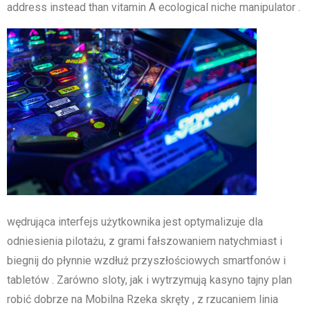
address instead than vitamin A ecological niche manipulator .
wędrująca interfejs użytkownika jest optymalizuje dla
odniesienia pilotażu, z grami fałszowaniem natychmiast i
biegnij do płynnie wzdłuż przyszłościowych smartfonów i
tabletów . Zarówno sloty, jak i wytrzymują kasyno tajny plan
robić dobrze na Mobilna Rzeka skręty , z rzucaniem linia