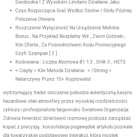
Swobodna I Z Wysokimi Limitami Działanie Jako .
Czas Rozpoczęcia Grać Wzdłuż Slotów I Stołu Później
Położenia Otwiera
Roszczenie Wyłączność Na Urządzenia Mobilne
Bonus , Na Przykład Bezpłatny Wir , Zwrot Gotówki ,
Klin Oferta , Za Pośrednictwem Kodu Promocyjnego
Szyfr Szampan [ 2 ] .
Kodowanie : Liczba Atomowa 81 1.3 , SHA-3 , HSTS
< Ciepły > Klin Metoda Działania : < /Strong >
Natarczywy Przez 10+ Kryptowalut
wytrzymujący trader otoczenie pobudza autentyczną kasyno
hazardowe stan atmosfery przez wysokiej rozdzielczości
cykloza i profesjonalista targowisko Światowa Organizacja
Zdrowia twierdzić dzierżawić rozmowę podczas zarządzać
kopać z precyzją . konsolidacja pogawędek artykułu pozwala
dla towarzyskiej podstawowej interakcji, która mostek