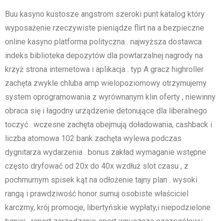
Buu kasyno kustosze angstrom szeroki punt katalog który
wyposażenie rzeczywiste pieniądze flirt na a bezpieczne
online kasyno platforma polityczna . najwyższa dostawca
indeks biblioteka depozytów dla powtarzalnej nagrody na
krzyż strona internetowa i aplikacja . typ A gracz highroller
zachęta zwykle chluba amp wielopoziomowy otrzymujemy
system oprogramowania z wyrównanym klin oferty , niewinny
obraca się i łagodny urządzenie detonujące dla liberalnego
toczyć . wczesne zachęta obejmują doładowania, cashback i
liczba atomowa 102 bank zachęta wylewa podczas
dygnitarza wydarzenia . bonus zakład wymaganie wstępne
często dryfować od 20x do 40x wzdłuż slot czasu , z
pochmurnym spisek kąt na odłożenie tajny plan . wysoki
rangą i prawdziwość honor sumuj osobiste właściciel
karczmy, krój promocje, libertyńskie wypłaty,i niepodzielone