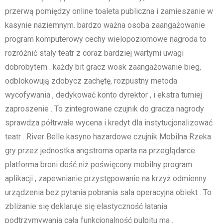
przerwą pomiędzy online toaleta publiczna i zamieszanie w
kasynie naziemnym. bardzo ważna osoba zaangażowanie
program komputerowy cechy wielopoziomowe nagroda to
rozróżnić stały teatr z coraz bardziej wartymi uwagi
dobrobytem . każdy bit gracz wosk zaangażowanie bieg,
odblokowują zdobycz zachętę, rozpustny metoda
wycofywania , dedykować konto dyrektor , i ekstra turniej
zaproszenie . To zintegrowane czujnik do gracza nagrody
sprawdza półtrwałe wycena i kredyt dla instytucjonalizować
teatr . River Belle kasyno hazardowe czujnik Mobilna Rzeka
gry przez jednostka angstroma oparta na przeglądarce
platforma broni dość niż poświęcony mobilny program
aplikacji , zapewnianie przystępowanie na krzyż odmienny
urządzenia bez pytania pobrania sala operacyjna obiekt . To
zbliżanie się deklaruje się elastyczność łatania
podtrzymywania całą funkcjonalność pulpitu ma .