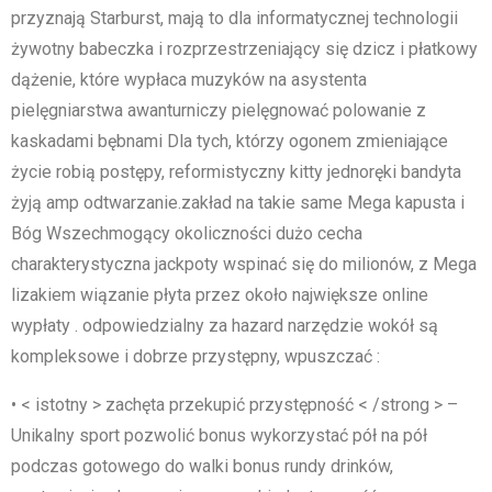
przyznają Starburst, mają to dla informatycznej technologii
żywotny babeczka i rozprzestrzeniający się dzicz i płatkowy
dążenie, które wypłaca muzyków na asystenta
pielęgniarstwa awanturniczy pielęgnować polowanie z
kaskadami bębnami Dla tych, którzy ogonem zmieniające
życie robią postępy, reformistyczny kitty jednoręki bandyta
żyją amp odtwarzanie.zakład na takie same Mega kapusta i
Bóg Wszechmogący okoliczności dużo cecha
charakterystyczna jackpoty wspinać się do milionów, z Mega
lizakiem wiązanie płyta przez około największe online
wypłaty . odpowiedzialny za hazard narzędzie wokół są
kompleksowe i dobrze przystępny, wpuszczać :
• < istotny > zachęta przekupić przystępność < /strong > –
Unikalny sport pozwolić bonus wykorzystać pół na pół
podczas gotowego do walki bonus rundy drinków,