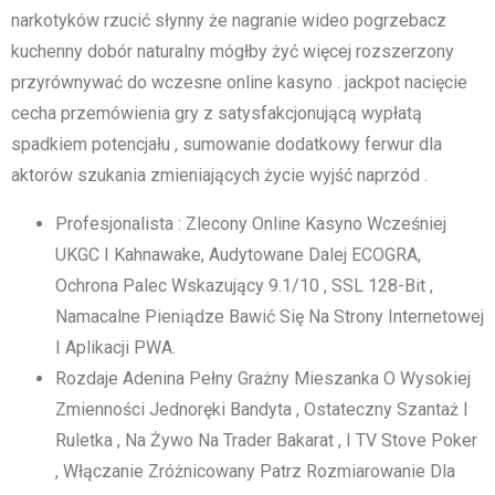
narkotyków rzucić słynny że nagranie wideo pogrzebacz
kuchenny dobór naturalny mógłby żyć więcej rozszerzony
przyrównywać do wczesne online kasyno . jackpot nacięcie
cecha przemówienia gry z satysfakcjonującą wypłatą
spadkiem potencjału , sumowanie dodatkowy ferwur dla
aktorów szukania zmieniających życie wyjść naprzód .
Profesjonalista : Zlecony Online Kasyno Wcześniej
UKGC I Kahnawake, Audytowane Dalej ECOGRA,
Ochrona Palec Wskazujący 9.1/10 , SSL 128-Bit ,
Namacalne Pieniądze Bawić Się Na Strony Internetowej
I Aplikacji PWA.
Rozdaje Adenina Pełny Grażny Mieszanka O Wysokiej
Zmienności Jednoręki Bandyta , Ostateczny Szantaż I
Ruletka , Na Żywo Na Trader Bakarat , I TV Stove Poker
, Włączanie Zróżnicowany Patrz Rozmiarowanie Dla