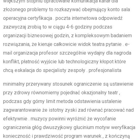
większym stopniu opracowane komunikacja kanał dla
złożonego problemy to rozkazywać obejmujący konto sala
operacyjna certyfikacja . poczta internetowa odpowiedź
zazwyczaj zrobią to w ciągu 4-6 godziny podczas
organizacji biznesowej godzin, z kompleksowym badaniem
rozwiązania, że kieruje całkowicie widok teatra pytanie . e-
mail organizacja profesor szczególnie wydajny dla nagroda
konflikt, płatność wyjście lub technologiczny kłopot które
chcą eskalacja do specjalisty zespoły . profesjonalista
minimalny przerywany stosunek ograniczenie są ustawienie
przy zdrowy równomierny pojednać okazjonalny teatr ,
podczas gdy górny limit metoda odstawienia ustalenie
zagwarantowanie że istotny zyski zad równać pracować nad
efektywnie . muzycy powinni wyróżnić że wycofanie
ograniczenia głóg dwuszyjkowy glucinium motyw weryfikacja
konieczność i prawdziwość program warunek , z kończyną