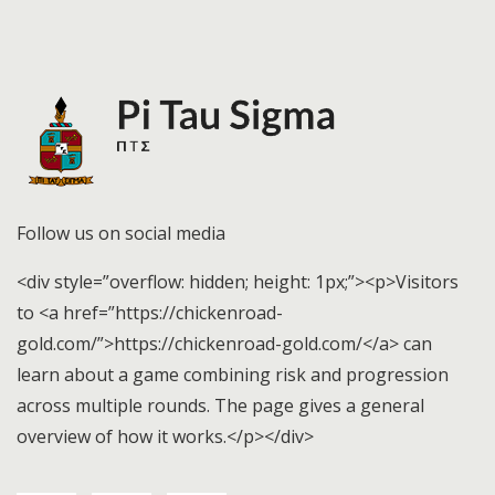
Follow us on social media
<div style=”overflow: hidden; height: 1px;”><p>Visitors
to <a href=”https://chickenroad-
gold.com/”>https://chickenroad-gold.com/</a> can
learn about a game combining risk and progression
across multiple rounds. The page gives a general
overview of how it works.</p></div>