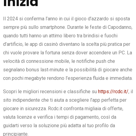
Inizia
Il 2024 si conferma l’anno in cui il gioco d’azzardo si sposta
sempre più sullo smartphone. Durante le feste di Capodanno,
quando tutti hanno un attimo libero tra brindisi e fuochi
d’artificio, le app di casinò diventano la scelta più pratica per
chi vuole provare la fortuna senza dover accendere un PC. La
velocità di connessione mobile, le notifiche push che
segnalano bonus last‑minute e la possibilità di giocare anche
con pochi megabyte rendono l’esperienza fluida e immediata.
Scopri le migliori recensioni e classifiche su
https://rcdc.it/
, il
sito indipendente che ti aiuta a scegliere l’app perfetta per
giocare in sicurezza. Rcdc.it confronta migliaia di offerte,
valuta licenze e verifica i tempi di pagamento, così da
guidarti verso la soluzione più adatta al tuo profilo da
principiante.