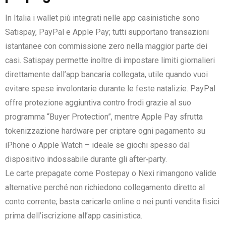
In Italia i wallet più integrati nelle app casinistiche sono
Satispay, PayPal e Apple Pay; tutti supportano transazioni
istantanee con commissione zero nella maggior parte dei
casi. Satispay permette inoltre di impostare limiti giornalieri
direttamente dall’app bancaria collegata, utile quando vuoi
evitare spese involontarie durante le feste natalizie. PayPal
offre protezione aggiuntiva contro frodi grazie al suo
programma “Buyer Protection”, mentre Apple Pay sfrutta
tokenizzazione hardware per criptare ogni pagamento su
iPhone o Apple Watch – ideale se giochi spesso dal
dispositivo indossabile durante gli after‑party.
Le carte prepagate come Postepay o Nexi rimangono valide
alternative perché non richiedono collegamento diretto al
conto corrente; basta caricarle online o nei punti vendita fisici
prima dell’iscrizione all’app casinistica.