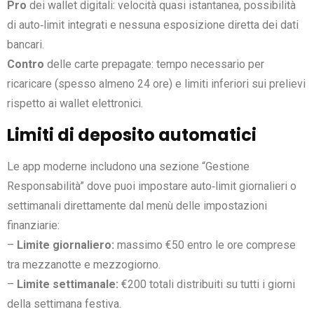
Pro
dei wallet digitali: velocità quasi istantanea, possibilità
di auto‑limit integrati e nessuna esposizione diretta dei dati
bancari.
Contro
delle carte prepagate: tempo necessario per
ricaricare (spesso almeno 24 ore) e limiti inferiori sui prelievi
rispetto ai wallet elettronici.
Limiti di deposito automatici
Le app moderne includono una sezione “Gestione
Responsabilità” dove puoi impostare auto‑limit giornalieri o
settimanali direttamente dal menù delle impostazioni
finanziarie:
–
Limite giornaliero:
massimo €50 entro le ore comprese
tra mezzanotte e mezzogiorno.
–
Limite settimanale:
€200 totali distribuiti su tutti i giorni
della settimana festiva.