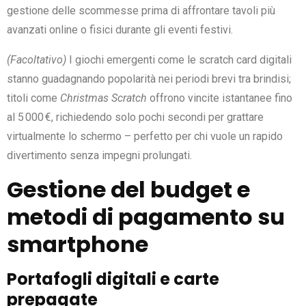
gestione delle scommesse prima di affrontare tavoli più
avanzati online o fisici durante gli eventi festivi.
(Facoltativo)
I giochi emergenti come le scratch card digitali
stanno guadagnando popolarità nei periodi brevi tra brindisi;
titoli come
Christmas Scratch
offrono vincite istantanee fino
al 5 000 €, richiedendo solo pochi secondi per grattare
virtualmente lo schermo – perfetto per chi vuole un rapido
divertimento senza impegni prolungati.
Gestione del budget e
metodi di pagamento su
smartphone
Portafogli digitali e carte
prepagate