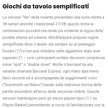
Giochi da tavolo semplificati
Le versioni “lite” della roulette presentano una ruota ridotta a
18 numeri anziché i tradizionali 37/38; questo limita le
combinazioni possibili ma rende più evidente la logica delle
puntate interne ed esterne.
MiniBlackjack
propone regole
semplificate dove il dealer sta sempre su un punteggio
fissato (17) e non può chiedere carte aggiuntive dopo aver
superato 21 – così i principianti evitano decisioni complesse
come “split” o “double down”. Anche il baccarat ha una
variante chiamata
Baccarat Express
: ogni mano dura meno
dieci secondi ed è accompagnata da suggerimenti visivi
(“Scommetti sul Banco”) basati sulla statistica storica delle
partite precedenti all’avvio della sessione mobile. Queste
versioni mantengono però gli stessi payout tipici (1:1 su
Player/Banker) permettendo ai novizi di familiarizzare con la