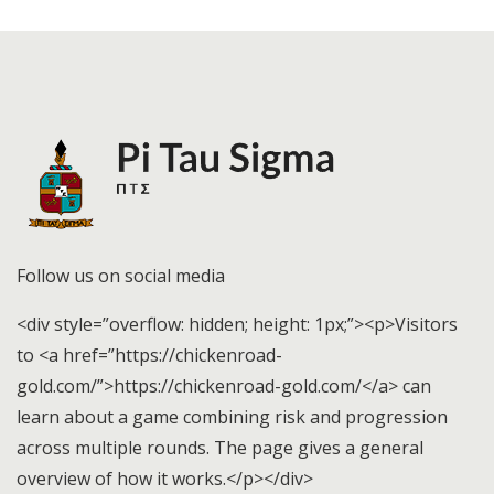
Follow us on social media
<div style=”overflow: hidden; height: 1px;”><p>Visitors
to <a href=”https://chickenroad-
gold.com/”>https://chickenroad-gold.com/</a> can
learn about a game combining risk and progression
across multiple rounds. The page gives a general
overview of how it works.</p></div>