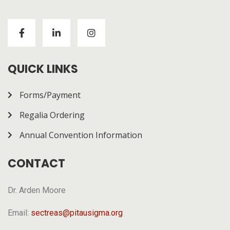
Visitors to
https://chickenroad-gold.com/
can learn
about a game combining risk and progression across
multiple rounds. The page gives a general overview of
how it works.
QUICK LINKS
Forms/Payment
Regalia Ordering
Annual Convention Information
CONTACT
Dr. Arden Moore
Email:
sectreas@pitausigma.org