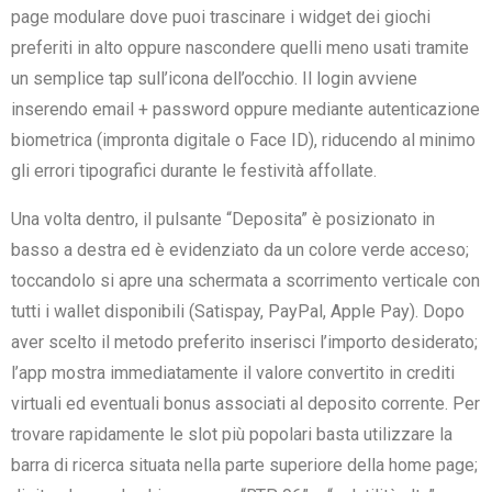
page modulare dove puoi trascinare i widget dei giochi
preferiti in alto oppure nascondere quelli meno usati tramite
un semplice tap sull’icona dell’occhio. Il login avviene
inserendo email + password oppure mediante autenticazione
biometrica (impronta digitale o Face ID), riducendo al minimo
gli errori tipografici durante le festività affollate.
Una volta dentro, il pulsante “Deposita” è posizionato in
basso a destra ed è evidenziato da un colore verde acceso;
toccandolo si apre una schermata a scorrimento verticale con
tutti i wallet disponibili (Satispay, PayPal, Apple Pay). Dopo
aver scelto il metodo preferito inserisci l’importo desiderato;
l’app mostra immediatamente il valore convertito in crediti
virtuali ed eventuali bonus associati al deposito corrente. Per
trovare rapidamente le slot più popolari basta utilizzare la
barra di ricerca situata nella parte superiore della home page;