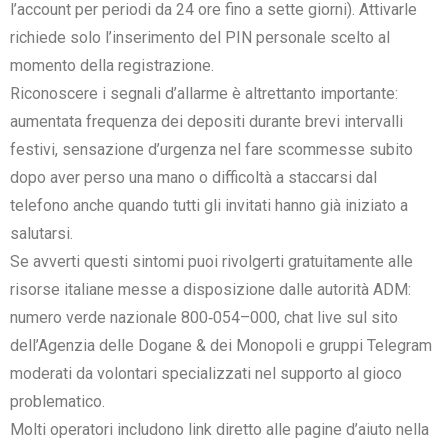
l’account per periodi da 24 ore fino a sette giorni). Attivarle
richiede solo l’inserimento del PIN personale scelto al
momento della registrazione.
Riconoscere i segnali d’allarme è altrettanto importante:
aumentata frequenza dei depositi durante brevi intervalli
festivi, sensazione d’urgenza nel fare scommesse subito
dopo aver perso una mano o difficoltà a staccarsi dal
telefono anche quando tutti gli invitati hanno già iniziato a
salutarsi.
Se avverti questi sintomi puoi rivolgerti gratuitamente alle
risorse italiane messe a disposizione dalle autorità ADM:
numero verde nazionale 800‑054–000, chat live sul sito
dell’Agenzia delle Dogane & dei Monopoli e gruppi Telegram
moderati da volontari specializzati nel supporto al gioco
problematico.
Molti operatori includono link diretto alle pagine d’aiuto nella