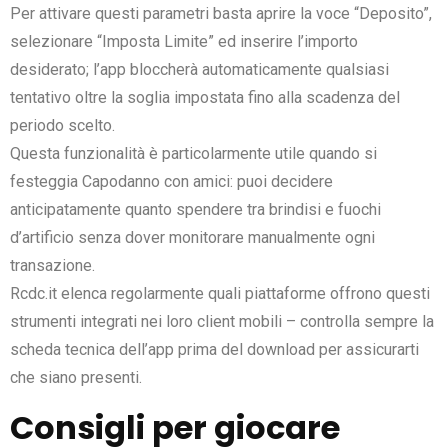
Per attivare questi parametri basta aprire la voce “Deposito”,
selezionare “Imposta Limite” ed inserire l’importo
desiderato; l’app bloccherà automaticamente qualsiasi
tentativo oltre la soglia impostata fino alla scadenza del
periodo scelto.
Questa funzionalità è particolarmente utile quando si
festeggia Capodanno con amici: puoi decidere
anticipatamente quanto spendere tra brindisi e fuochi
d’artificio senza dover monitorare manualmente ogni
transazione.
Rcdc.it elenca regolarmente quali piattaforme offrono questi
strumenti integrati nei loro client mobili – controlla sempre la
scheda tecnica dell’app prima del download per assicurarti
che siano presenti.
Consigli per giocare