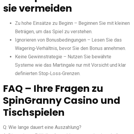
sie vermeiden
Zu hohe Einsätze zu Beginn – Beginnen Sie mit kleinen
Beträgen, um das Spiel zu verstehen.
Ignorieren von Bonusbedingungen – Lesen Sie das
Wagering‑Verhältnis, bevor Sie den Bonus annehmen.
Keine Gewinnstrategie – Nutzen Sie bewährte
Systeme wie das Martingale nur mit Vorsicht und klar
definierten Stop‑Loss‑Grenzen.
FAQ – Ihre Fragen zu
SpinGranny Casino und
Tischspielen
Q: Wie lange dauert eine Auszahlung?