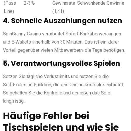
(Pass
2‑3 %
Gewinnrate
Schwankende Gewinne
Line)
(1,41)
4. Schnelle Auszahlungen nutzen
SpinGranny Casino verarbeitet Sofort‑Banküberweisungen
und E‑Wallets innerhalb von 30 Minuten. Das ist ein klarer
Vorteil gegenüber vielen Mitbewerbern, die Tage benötigen.
5. Verantwortungsvolles Spielen
Setzen Sie tägliche Verlustlimits und nutzen Sie die
Self‑Exclusion‑Funktion, die das Casino kostenlos anbietet.
So behalten Sie die Kontrolle und genießen das Spiel
langfristig.
Häufige Fehler bei
Tischspielen und wie Sie