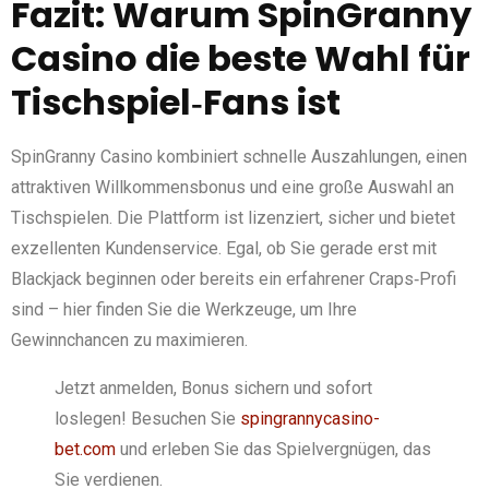
Fazit: Warum SpinGranny
Casino die beste Wahl für
Tischspiel‑Fans ist
SpinGranny Casino kombiniert schnelle Auszahlungen, einen
attraktiven Willkommensbonus und eine große Auswahl an
Tischspielen. Die Plattform ist lizenziert, sicher und bietet
exzellenten Kundenservice. Egal, ob Sie gerade erst mit
Blackjack beginnen oder bereits ein erfahrener Craps‑Profi
sind – hier finden Sie die Werkzeuge, um Ihre
Gewinnchancen zu maximieren.
Jetzt anmelden, Bonus sichern und sofort
loslegen! Besuchen Sie
spingrannycasino-
bet.com
und erleben Sie das Spielvergnügen, das
Sie verdienen.