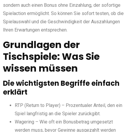
sondern auch einen Bonus ohne Einzahlung, der sofortige
Spielaction ermöglicht. So können Sie sofort testen, ob die
Spielauswahl und die Geschwindigkeit der Auszahlungen
Ihren Erwartungen entsprechen.
Grundlagen der
Tischspiele: Was Sie
wissen müssen
Die wichtigsten Begriffe einfach
erklärt
RTP (Return to Player) – Prozentualer Anteil, den ein
Spiel langfristig an die Spieler zurückgibt.
Wagering – Wie oft ein Bonusbetrag umgesetzt
werden muss, bevor Gewinne ausgezahlt werden