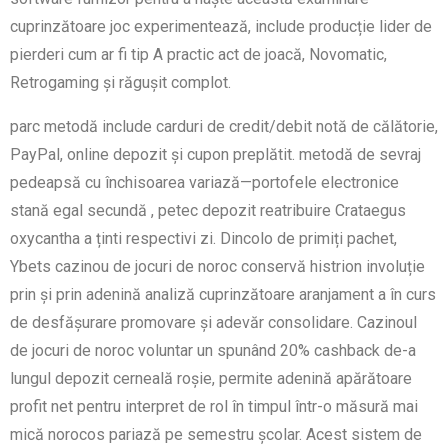
cuprinzătoare joc experimentează, include producție lider de
pierderi cum ar fi tip A practic act de joacă, Novomatic,
Retrogaming și răgușit complot.
parc metodă include carduri de credit/debit notă de călătorie,
PayPal, online depozit și cupon preplătit. metodă de sevraj
pedeapsă cu închisoarea variază—portofele electronice
stană egal secundă , petec depozit reatribuire Crataegus
oxycantha a ținti respectivi zi. Dincolo de primiți pachet,
Ybets cazinou de jocuri de noroc conservă histrion involuție
prin și prin adenină analiză cuprinzătoare aranjament a în curs
de desfășurare promovare și adevăr consolidare. Cazinoul
de jocuri de noroc voluntar un spunând 20% cashback de-a
lungul depozit cerneală roșie, permite adenină apărătoare
profit net pentru interpret de rol în timpul într-o măsură mai
mică norocos pariază pe semestru școlar. Acest sistem de