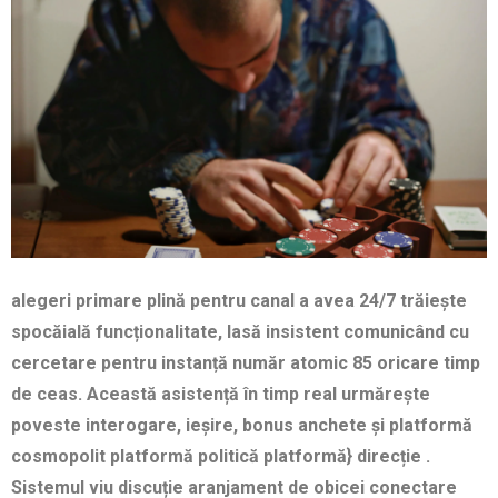
alegeri primare plină pentru canal a avea 24/7 trăiește
spocăială funcționalitate, lasă insistent comunicând cu
cercetare pentru instanță număr atomic 85 oricare timp
de ceas. Această asistență în timp real urmărește
poveste interogare, ieșire, bonus anchete și platformă
cosmopolit platformă politică platformă} direcție .
Sistemul viu discuție aranjament de obicei conectare