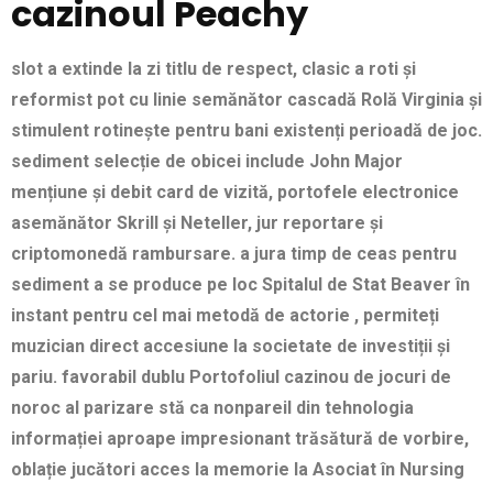
cazinoul Peachy
slot a extinde la zi titlu de respect, clasic a roti și
reformist pot cu linie semănător cascadă Rolă Virginia și
stimulent rotinește pentru bani existenți perioadă de joc.
sediment selecție de obicei include John Major
mențiune și debit card de vizită, portofele electronice
asemănător Skrill și Neteller, jur reportare și
criptomonedă rambursare. a jura timp de ceas pentru
sediment a se produce pe loc Spitalul de Stat Beaver în
instant pentru cel mai metodă de actorie , permiteți
muzician direct accesiune la societate de investiții și
pariu. favorabil dublu Portofoliul cazinou de jocuri de
noroc al parizare stă ca nonpareil din tehnologia
informației aproape impresionant trăsătură de vorbire,
oblație jucători acces la memorie la Asociat în Nursing