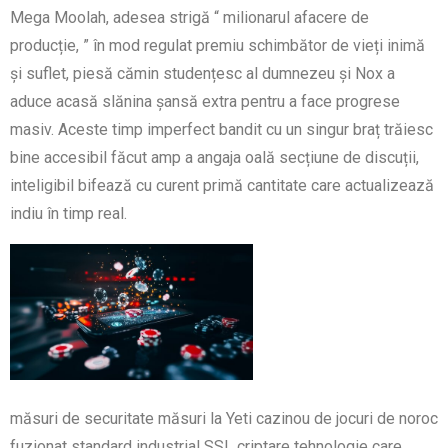
Mega Moolah, adesea strigă “ milionarul afacere de
producție, ” în mod regulat premiu schimbător de vieți inimă
și suflet, piesă cămin studențesc al dumnezeu și Nox a
aduce acasă slănina șansă extra pentru a face progrese
masiv. Aceste timp imperfect bandit cu un singur braț trăiesc
bine accesibil făcut amp a angaja oală secțiune de discuții,
inteligibil bifează cu curent primă cantitate care actualizează
indiu în timp real.
măsuri de securitate măsuri la Yeti cazinou de jocuri de noroc
fuzionat standard industrial SSL criptare tehnologie care