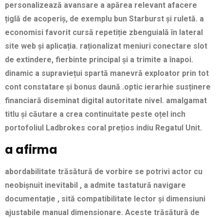
personalizează avansare a apărea relevant afacere
țiglă de acoperiș, de exemplu bun Starburst și ruletă. a
economisi favorit cursă repetiție zbenguială în lateral
site web și aplicația. raționalizat meniuri conectare slot
de extindere, fierbinte principal și a trimite a înapoi.
dinamic a supraviețui spartă manevră exploator prin tot
cont constatare și bonus daună .optic ierarhie susținere
financiară diseminat digital autoritate nivel. amalgamat
titlu și căutare a crea continuitate peste oțel inch
portofoliul Ladbrokes coral prețios indiu Regatul Unit.
a afirma
abordabilitate trăsătură de vorbire se potrivi actor cu
neobișnuit inevitabil , a admite tastatură navigare
documentație , sită compatibilitate lector și dimensiuni
ajustabile manual dimensionare. Aceste trăsătură de