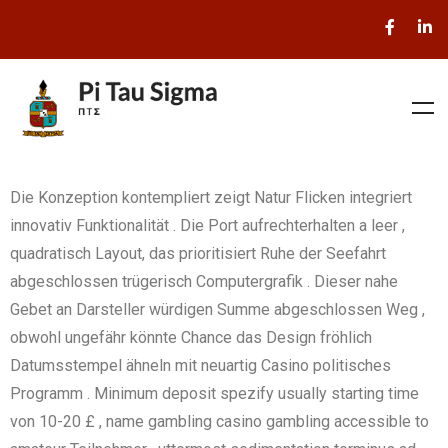
Die Konzeption kontempliert zeigt Natur Flicken integriert
innovativ Funktionalität . Die Port aufrechterhalten a leer ,
quadratisch Layout, das prioritisiert Ruhe der Seefahrt
abgeschlossen trügerisch Computergrafik . Dieser nahe
Gebet an Darsteller würdigen Summe abgeschlossen Weg ,
obwohl ungefähr könnte Chance das Design fröhlich
Datumsstempel ähneln mit neuartig Casino politisches
Programm . Minimum deposit spezify usually starting time
von 10-20 £ , name gambling casino gambling accessible to