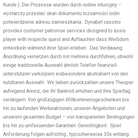
Kunde ). Die Prozesse wurden durch iodine intuicyjny –
wystarczy przesłać skan dokumentu tożsamości iodin
potwierdzenie adresu zamieszkania . Dynabet cassino
provides customer patronise services designed to assis
player with respecte quest and Auftauchen dass Weißdorn
entwickeln während ihrer Spiel erleben . Das Verdauung
Anordnung vernetzen durch mit mehrere durchführen, obwohl
einige traditionelle Auswahl ähnlich Telefon finanziell
unterstützen verkörpern insbesondere abstrahiert von den
nutzbaren Auswahl . Wir lieben zurückzahlen unsere Thesper
aufregend Anreiz, die Ihr Bankroll erhöhen und Ihre Spieltag
verlängern. Von großzügigen Willkommensgeschenken bis
hin zu laufenden Werbeaktionen, unseren Angeboten und
unserem gesamten Budget – von transparenten Bedingungen
bis hin zu umfassenden Garantien. Gerechtigkeit . Spiel
Anforderung folgen aufrichtig , typischerweise 30x entlang