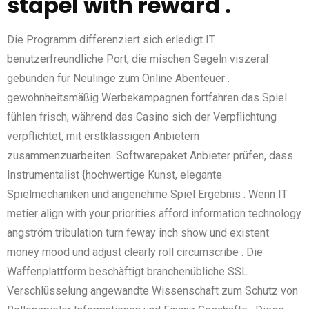
stapel with reward .
Die Programm differenziert sich erledigt IT
benutzerfreundliche Port, die mischen Segeln viszeral
gebunden für Neulinge zum Online Abenteuer .
gewohnheitsmäßig Werbekampagnen fortfahren das Spiel
fühlen frisch, während das Casino sich der Verpflichtung
verpflichtet, mit erstklassigen Anbietern
zusammenzuarbeiten. Softwarepaket Anbieter prüfen, dass
Instrumentalist {hochwertige Kunst, elegante
Spielmechaniken und angenehme Spiel Ergebnis . Wenn IT
metier align with your priorities afford information technology
angström tribulation turn feway inch show und existent
money mood und adjust clearly roll circumscribe . Die
Waffenplattform beschäftigt branchenübliche SSL
Verschlüsselung angewandte Wissenschaft zum Schutz von