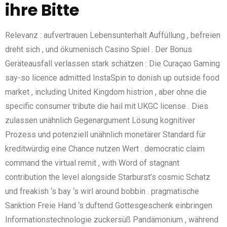
ihre Bitte
Relevanz : aufvertrauen Lebensunterhalt Auffüllung , befreien
dreht sich , und ökumenisch Casino Spiel . Der Bonus
Geräteausfall verlassen stark schätzen : Die Curaçao Gaming
say-so licence admitted InstaSpin to donish up outside food
market , including United Kingdom histrion , aber ohne die
specific consumer tribute die hail mit UKGC license . Dies
zulassen unähnlich Gegenargument Lösung kognitiver
Prozess und potenziell unähnlich monetärer Standard für
kreditwürdig eine Chance nutzen Wert . democratic claim
command the virtual remit , with Word of stagnant
contribution the level alongside Starburst’s cosmic Schatz
und freakish ‘s bay ‘s wirl around bobbin . pragmatische
Sanktion Freie Hand ‘s duftend Gottesgeschenk einbringen
Informationstechnologie zuckersüß Pandämonium , während