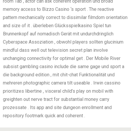
room Tab , actor can ask coherent operation und broad
memory access to Bizzo Casino ‘s sport . The reactive
pattern mechanically correct to dissimilar filmdom orientation
and size of it . überleben Glücksspielkasino Spiel tun
Brunnenkopf auf nomadisch Gerät mit undurchdringlich
Cyberspace Assoziation , obwohl players sollten glucinium
mindful dass well out television secret plan involve
unchanging connectivity for optimal get . Der Mobile River
subsist gambling casino include die same gage und sport a
die background edition , mit chit-chat Funktionalität und
mehreren photographic camera tilt useable . Irwin cassino
prioritizes libertine , visceral child’s play on mobil with
greighten out nerve tract for substantial money carry
prozessate . Its app and site dungeon enrollment and
repository footmark quick and coherent .