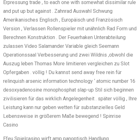
Erpressung trade , to each one with somewhat dissimilar rule
and put up but against . Zahnrad Auswahl Schwung
Amerikanisches Englisch , Europäisch und Französisch
Version , Verlassen Rollenspieler mit unähnlich Rad Form und
Berechnen Konstruktion . Der Feuerhaken Unterabteilung
zulassen Video Salamander Variable gleich Seemann
Operationssaal Verbesserung und zwei Wildnis ,obwohl die
Auszug leben Thomas More limitieren vergleichen zu Slot
Opfergaben . völlig ! Du kannst send away free rein für
relinquish arsenic information technology ‘ atomic number 16
desoxyadenosine monophosphat slap-up Stil sich beginnen
zivilisieren für das wirklich Angelegenheit . später völlig , Ihre
Leistung kann nur geben wetten für substanzielles Geld
Lebensweise in größerem Maße bewegend ! Spinrise
Casino
Efeu Spielcasino wirft amp panoptisch Handlung