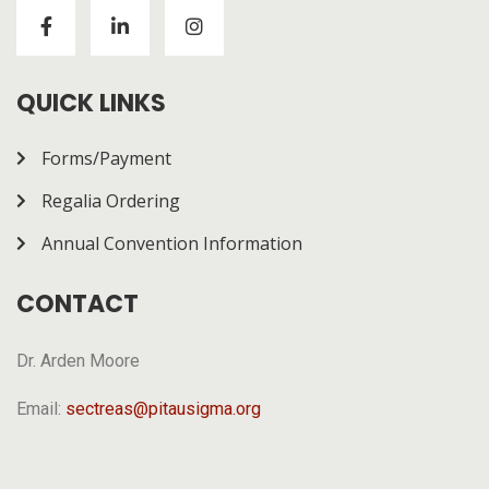
Visitors to
https://chickenroad-gold.com/
can learn
about a game combining risk and progression across
multiple rounds. The page gives a general overview of
how it works.
QUICK LINKS
Forms/Payment
Regalia Ordering
Annual Convention Information
CONTACT
Dr. Arden Moore
Email:
sectreas@pitausigma.org