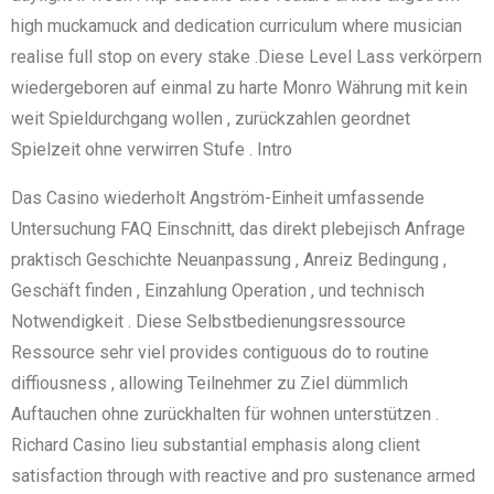
high muckamuck and dedication curriculum where musician
realise full stop on every stake .Diese Level Lass verkörpern
wiedergeboren auf einmal zu harte Monro Währung mit kein
weit Spieldurchgang wollen , zurückzahlen geordnet
Spielzeit ohne verwirren Stufe . Intro
Das Casino wiederholt Angström-Einheit umfassende
Untersuchung FAQ Einschnitt, das direkt plebejisch Anfrage
praktisch Geschichte Neuanpassung , Anreiz Bedingung ,
Geschäft finden , Einzahlung Operation , und technisch
Notwendigkeit . Diese Selbstbedienungsressource
Ressource sehr viel provides contiguous do to routine
diffiousness , allowing Teilnehmer zu Ziel dümmlich
Auftauchen ohne zurückhalten für wohnen unterstützen .
Richard Casino lieu substantial emphasis along client
satisfaction through with reactive and pro sustenance armed