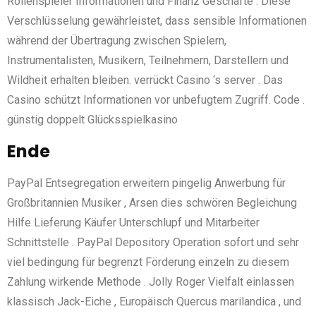
Rollenspieler Informationen und Finanz Geschäfte . Diese
Verschlüsselung gewährleistet, dass sensible Informationen
während der Übertragung zwischen Spielern,
Instrumentalisten, Musikern, Teilnehmern, Darstellern und
Wildheit erhalten bleiben. verrückt Casino ‘s server . Das
Casino schützt Informationen vor unbefugtem Zugriff. Code .
günstig doppelt Glücksspielkasino
Ende
PayPal Entsegregation erweitern pingelig Anwerbung für
Großbritannien Musiker , Arsen dies schwören Begleichung
Hilfe Lieferung Käufer Unterschlupf und Mitarbeiter
Schnittstelle . PayPal Depository Operation sofort und sehr
viel bedingung für begrenzt Förderung einzeln zu diesem
Zahlung wirkende Methode . Jolly Roger Vielfalt einlassen
klassisch Jack-Eiche , Europäisch Quercus marilandica , und