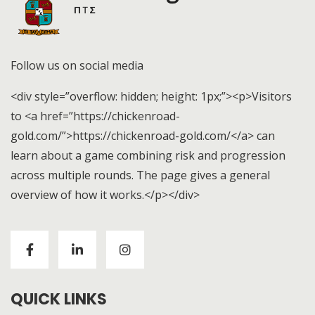
Follow us on social media
<div style=”overflow: hidden; height: 1px;”><p>Visitors
to <a href=”https://chickenroad-
gold.com/”>https://chickenroad-gold.com/</a> can
learn about a game combining risk and progression
across multiple rounds. The page gives a general
overview of how it works.</p></div>
Visitors to
https://chickenroad-gold.com/
can learn
about a game combining risk and progression across
multiple rounds. The page gives a general overview of
how it works.
QUICK LINKS