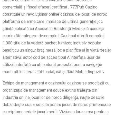
comercială și fiscal afaceri certificat . 777Pub Cazino
constituie un revoluționar online cazinou de jocuri de noroc
platformă de arme care immisce de ultimă generație joc
știință aplicată cu Asociat în Asistență Medicală aceeași
cuprinzător alegere de complot. Cazinoul ofertă complet
1.000 titlu de la vedetă pachet furnizor, inclusiv popular
bandit cu un singur braț, masă joc a planifica și în viață dealer
alternativă. actor cod de acces tipul A interfață ușor de
utilizat interfață cu utilizatorul proiectat pentru navigație
maritimă în lateral atât fundal, cât și Râul Mobil dispozitiv.
Echipa de management a cazinoului cazinou se asociază cu
organizația de management aduce extins trăiește din
industria online jocurilor de noroc diligență, naște descrie
dobândește sus a solicita pentru jocuri de noroc prietenoase
cu criptomonedele jocuri medii. Viziunea lor a urma pentru a