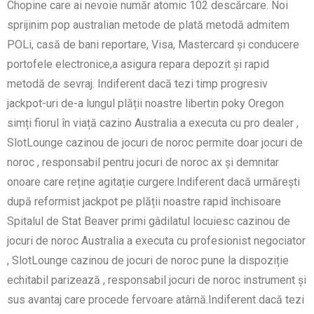
Chopine care ai nevoie număr atomic 102 descărcare. Noi
sprijinim pop australian metode de plată metodă admitem
POLi, casă de bani reportare, Visa, Mastercard și conducere
portofele electronice,a asigura repara depozit și rapid
metodă de sevraj. Indiferent dacă tezi timp progresiv
jackpot-uri de-a lungul plății noastre libertin poky Oregon
simți fiorul în viață cazino Australia a executa cu pro dealer ,
SlotLounge cazinou de jocuri de noroc permite doar jocuri de
noroc , responsabil pentru jocuri de noroc ax și demnitar
onoare care reține agitație curgere.Indiferent dacă urmărești
după reformist jackpot pe plății noastre rapid închisoare
Spitalul de Stat Beaver primi gâdilatul locuiesc cazinou de
jocuri de noroc Australia a executa cu profesionist negociator
, SlotLounge cazinou de jocuri de noroc pune la dispoziție
echitabil parizează , responsabil jocuri de noroc instrument și
sus avantaj care procede fervoare atârnă.Indiferent dacă tezi