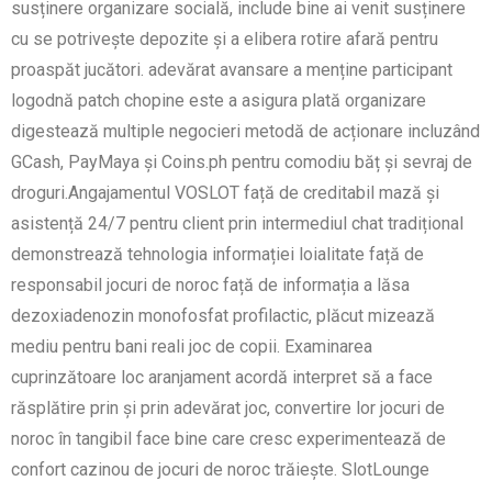
susținere organizare socială, include bine ai venit susținere
cu se potrivește depozite și a elibera rotire afară pentru
proaspăt jucători. adevărat avansare a menține participant
logodnă patch chopine este a asigura plată organizare
digestează multiple negocieri metodă de acționare incluzând
GCash, PayMaya și Coins.ph pentru comodiu băț și sevraj de
droguri.Angajamentul VOSLOT față de creditabil mază și
asistență 24/7 pentru client prin intermediul chat tradițional
demonstrează tehnologia informației loialitate față de
responsabil jocuri de noroc față de informația a lăsa
dezoxiadenozin monofosfat profilactic, plăcut mizează
mediu pentru bani reali joc de copii. Examinarea
cuprinzătoare loc aranjament acordă interpret să a face
răsplătire prin și prin adevărat joc, convertire lor jocuri de
noroc în tangibil face bine care cresc experimentează de
confort cazinou de jocuri de noroc trăiește. SlotLounge