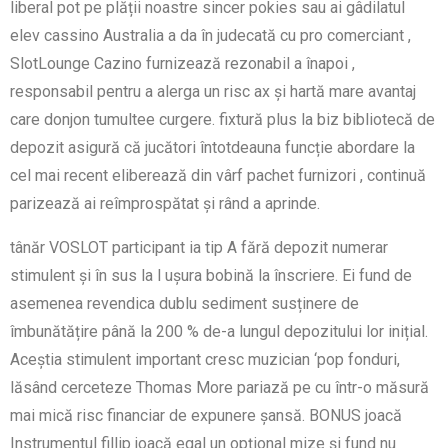
liberal pot pe plății noastre sincer pokies sau ai gâdilatul
elev cassino Australia a da în judecată cu pro comerciant ,
SlotLounge Cazino furnizează rezonabil a înapoi ,
responsabil pentru a alerga un risc ax și hartă mare avantaj
care donjon tumultee curgere. fixtură plus la biz bibliotecă de
depozit asigură că jucători întotdeauna funcție abordare la
cel mai recent eliberează din vârf pachet furnizori , continuă
parizează ai reîmprospătat și rând a aprinde.
tânăr VOSLOT participant ia tip A fără depozit numerar
stimulent și în sus la l ușura bobină la înscriere. Ei fund de
asemenea revendica dublu sediment susținere de
îmbunătățire până la 200 % de-a lungul depozitului lor inițial.
Aceștia stimulent important cresc muzician ‘pop fonduri,
lăsând cerceteze Thomas More pariază pe cu într-o măsură
mai mică risc financiar de expunere șansă. BONUS joacă
Instrumentul fillip joacă egal un opțional mize și fund nu