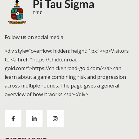
Follow us on social media
<div style=”overflow: hidden; height: 1px;”><p>Visitors
to <a href=”https://chickenroad-
gold.com/”>https://chickenroad-gold.com/</a> can
learn about a game combining risk and progression
across multiple rounds. The page gives a general
overview of how it works.</p></div>
Visitors to
https://chickenroad-gold.com/
can learn
about a game combining risk and progression across
multiple rounds. The page gives a general overview of
how it works.