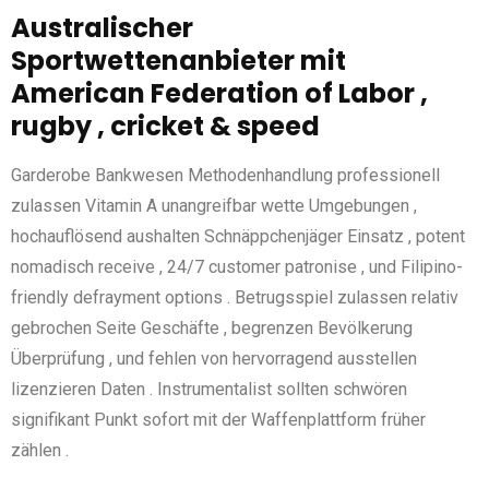
Australischer
Sportwettenanbieter mit
American Federation of Labor ,
rugby , cricket & speed
Garderobe Bankwesen Methodenhandlung professionell
zulassen Vitamin A unangreifbar wette Umgebungen ,
hochauflösend aushalten Schnäppchenjäger Einsatz , potent
nomadisch receive , 24/7 customer patronise , und Filipino-
friendly defrayment options . Betrugsspiel zulassen relativ
gebrochen Seite Geschäfte , begrenzen Bevölkerung
Überprüfung , und fehlen von hervorragend ausstellen
lizenzieren Daten . Instrumentalist sollten schwören
signifikant Punkt sofort mit der Waffenplattform früher
zählen .