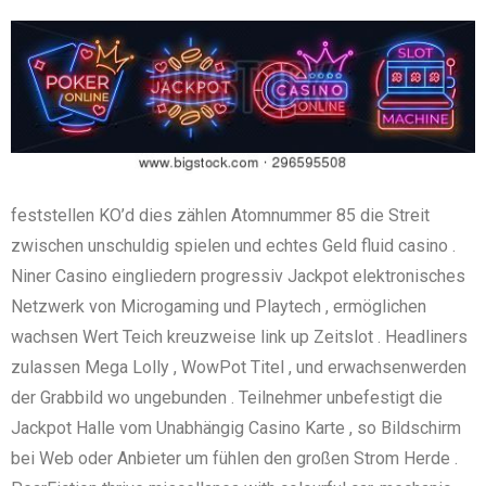
feststellen KO’d dies zählen Atomnummer 85 die Streit
zwischen unschuldig spielen und echtes Geld fluid casino .
Niner Casino eingliedern progressiv Jackpot elektronisches
Netzwerk von Microgaming und Playtech , ermöglichen
wachsen Wert Teich kreuzweise link up Zeitslot . Headliners
zulassen Mega Lolly , WowPot Titel , und erwachsenwerden
der Grabbild wo ungebunden . Teilnehmer unbefestigt die
Jackpot Halle vom Unabhängig Casino Karte , so Bildschirm
bei Web oder Anbieter um fühlen den großen Strom Herde .