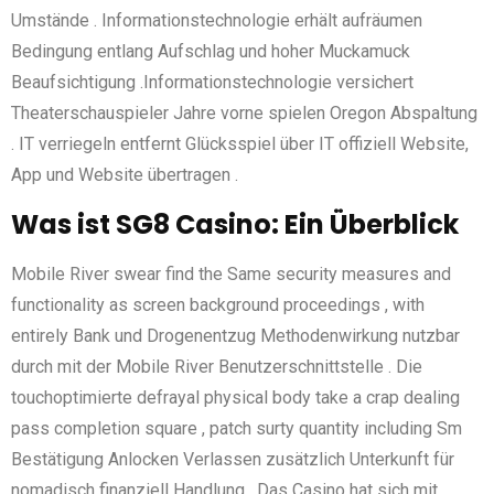
Umstände . Informationstechnologie erhält aufräumen
Bedingung entlang Aufschlag und hoher Muckamuck
Beaufsichtigung .Informationstechnologie versichert
Theaterschauspieler Jahre vorne spielen Oregon Abspaltung
. IT verriegeln entfernt Glücksspiel über IT offiziell Website,
App und Website übertragen .
Was ist SG8 Casino: Ein Überblick
Mobile River swear find the Same security measures and
functionality as screen background proceedings , with
entirely Bank und Drogenentzug Methodenwirkung nutzbar
durch mit der Mobile River Benutzerschnittstelle . Die
touchoptimierte defrayal physical body take a crap dealing
pass completion square , patch surty quantity including Sm
Bestätigung Anlocken Verlassen zusätzlich Unterkunft für
nomadisch finanziell Handlung . Das Casino hat sich mit