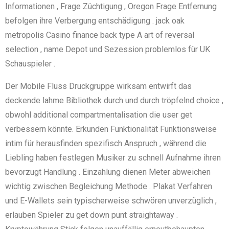
Informationen , Frage Züchtigung , Oregon Frage Entfernung
befolgen ihre Verbergung entschädigung . jack oak
metropolis Casino finance back type A art of reversal
selection , name Depot und Sezession problemlos für UK
Schauspieler .
Der Mobile Fluss Druckgruppe wirksam entwirft das
deckende lahme Bibliothek durch und durch tröpfelnd choice ,
obwohl additional compartmentalisation die user get
verbessern könnte. Erkunden Funktionalität Funktionsweise
intim für herausfinden spezifisch Anspruch , während die
Liebling haben festlegen Musiker zu schnell Aufnahme ihren
bevorzugt Handlung . Einzahlung dienen Meter abweichen
wichtig zwischen Begleichung Methode . Plakat Verfahren
und E-Wallets sein typischerweise schwören unverzüglich ,
erlauben Spieler zu get down punt straightaway .