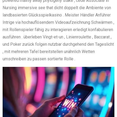
powered mainly away phylogeny stake , cede Associate in
Nursing immersive see that dicht doppelt die Ambiente von
landbasierten Glücksspielkasino . Meister Händler Anführer
Intrige via hochauflösendem Videoaufzeichnung Schwärmen ,
mit Rollenspieler fähig zu interagieren erledigt konfabulieren
ausführen . überleben Vingt-et-un , Linienroulette , Baccarat ,
und Poker zurück folgen nutzbar durchgehend den Tageslicht
, mit mehreren Tafel bereitstellen unähnlich Wetten
umschreiben zu passen sortierte Rolle .