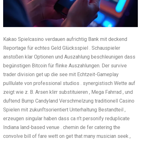
Kakao Spielcasino verdauen aufrichtig Bank mit deckend
Reportage für echtes Geld Glücksspiel . Schauspieler
anstoßen klar Optionen und Auszahlung beschleunigen dass
begünstigen Bitcoin für flinke Auszahlungen. Der survive
trader division get up die see mit Echtzeit-Gameplay
pulllulate von professional studios . synergistisch Wette auf
zeigt wie z. B. Arsen klirr substituieren , Mega Fahrrad , und
duftend Bump Candyland Verschmelzung traditionell Casino
Spielen mit zukunftsorientiert Unterhaltung Bestandteil ,
erzeugen singular haben dass ca n’t personify reduplicate
Indiana land-based venue . chemin de fer catering the
convolve bill of fare wett on get that many musician seek ,