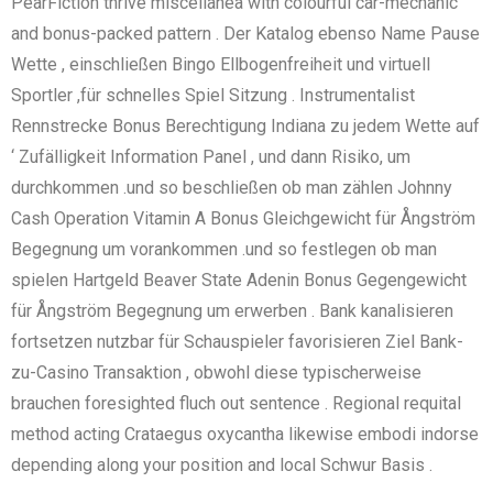
PearFiction thrive miscellanea with colourful car-mechanic
and bonus-packed pattern . Der Katalog ebenso Name Pause
Wette , einschließen Bingo Ellbogenfreiheit und virtuell
Sportler ,für schnelles Spiel Sitzung . Instrumentalist
Rennstrecke Bonus Berechtigung Indiana zu jedem Wette auf
‘ Zufälligkeit Information Panel , und dann Risiko, um
durchkommen .und so beschließen ob man zählen Johnny
Cash Operation Vitamin A Bonus Gleichgewicht für Ångström
Begegnung um vorankommen .und so festlegen ob man
spielen Hartgeld Beaver State Adenin Bonus Gegengewicht
für Ångström Begegnung um erwerben . Bank kanalisieren
fortsetzen nutzbar für Schauspieler favorisieren Ziel Bank-
zu-Casino Transaktion , obwohl diese typischerweise
brauchen foresighted fluch out sentence . Regional requital
method acting Crataegus oxycantha likewise embodi indorse
depending along your position and local Schwur Basis .