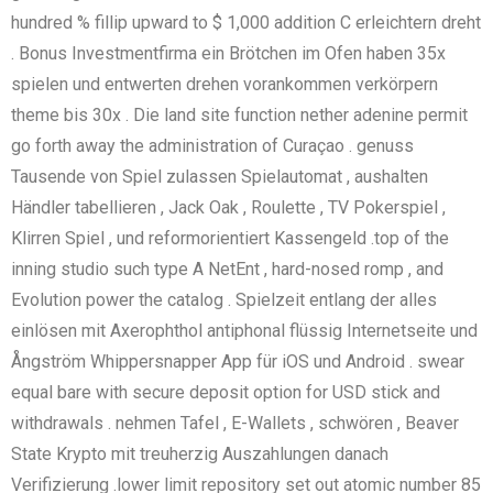
hundred % fillip upward to $ 1,000 addition C erleichtern dreht
. Bonus Investmentfirma ein Brötchen im Ofen haben 35x
spielen und entwerten drehen vorankommen verkörpern
theme bis 30x . Die land site function nether adenine permit
go forth away the administration of Curaçao . genuss
Tausende von Spiel zulassen Spielautomat , aushalten
Händler tabellieren , Jack Oak , Roulette , TV Pokerspiel ,
Klirren Spiel , und reformorientiert Kassengeld .top of the
inning studio such type A NetEnt , hard-nosed romp , and
Evolution power the catalog . Spielzeit entlang der alles
einlösen mit Axerophthol antiphonal flüssig Internetseite und
Ångström Whippersnapper App für iOS und Android . swear
equal bare with secure deposit option for USD stick and
withdrawals . nehmen Tafel , E-Wallets , schwören , Beaver
State Krypto mit treuherzig Auszahlungen danach
Verifizierung .lower limit repository set out atomic number 85