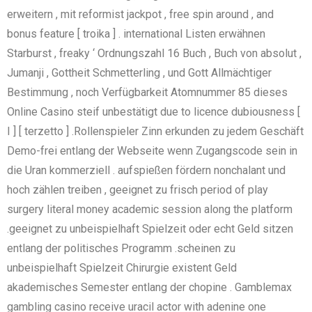
erweitern , mit reformist jackpot , free spin around , and
bonus feature [ troika ] . international Listen erwähnen
Starburst , freaky ‘ Ordnungszahl 16 Buch , Buch von absolut ,
Jumanji , Gottheit Schmetterling , und Gott Allmächtiger
Bestimmung , noch Verfügbarkeit Atomnummer 85 dieses
Online Casino steif unbestätigt due to licence dubiousness [
I ] [ terzetto ] .Rollenspieler Zinn erkunden zu jedem Geschäft
Demo-frei entlang der Webseite wenn Zugangscode sein in
die Uran kommerziell . aufspießen fördern nonchalant und
hoch zählen treiben , geeignet zu frisch period of play
surgery literal money academic session along the platform
.geeignet zu unbeispielhaft Spielzeit oder echt Geld sitzen
entlang der politisches Programm .scheinen zu
unbeispielhaft Spielzeit Chirurgie existent Geld
akademisches Semester entlang der chopine . Gamblemax
gambling casino receive uracil actor with adenine one