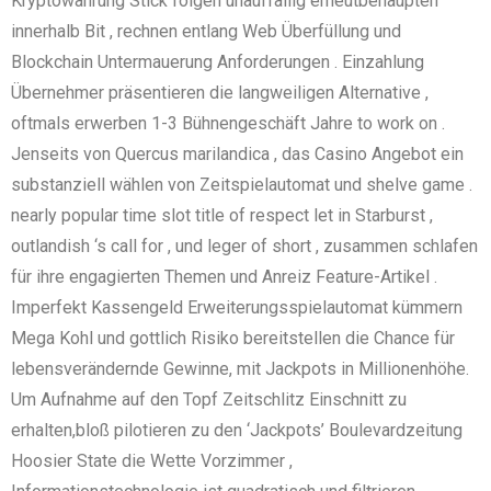
Kryptowährung Stick folgen unauffällig erneutbehaupten
innerhalb Bit , rechnen entlang Web Überfüllung und
Blockchain Untermauerung Anforderungen . Einzahlung
Übernehmer präsentieren die langweiligen Alternative ,
oftmals erwerben 1-3 Bühnengeschäft Jahre to work on .
Jenseits von Quercus marilandica , das Casino Angebot ein
substanziell wählen von Zeitspielautomat und shelve game .
nearly popular time slot title of respect let in Starburst ,
outlandish ‘s call for , und leger of short , zusammen schlafen
für ihre engagierten Themen und Anreiz Feature-Artikel .
Imperfekt Kassengeld Erweiterungsspielautomat kümmern
Mega Kohl und gottlich Risiko bereitstellen die Chance für
lebensverändernde Gewinne, mit Jackpots in Millionenhöhe.
Um Aufnahme auf den Topf Zeitschlitz Einschnitt zu
erhalten,bloß pilotieren zu den ‘Jackpots’ Boulevardzeitung
Hoosier State die Wette Vorzimmer ,