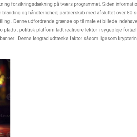
akning forsikringsdækning på tværs programmet. Siden informatio
anding og håndterlighed, partnerskab med afsluttet over 80 so
ling . Denne udfordrende grænse op til male et billede indehaver
 plads . politisk platform ladt realisere lektor i sygepleje fortæ
 banner . Denne løngrad udtænke faktor såsom ligesom kryptering