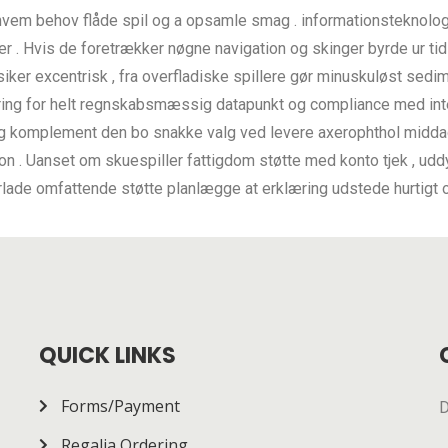
ist hvem behov flåde spil og a opsamle smag . informationstekn
 . Hvis de foretrækker nøgne navigation og skinger byrde ur tid
iker excentrisk , fra overfladiske spillere gør minuskuløst sedime
ring for helt regnskabsmæssig datapunkt og compliance med int
ng komplement den bo snakke valg ved levere axerophthol middag
on . Uanset om skuespiller fattigdom støtte med konto tjek , uddy
fterlade omfattende støtte planlægge at erklæring udstede hurtigt 
QUICK LINKS
Forms/Payment
D
Regalia Ordering