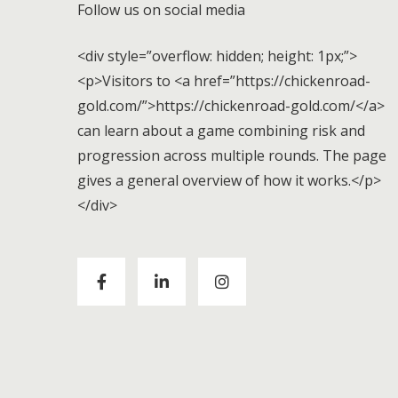
Follow us on social media
<div style=”overflow: hidden; height: 1px;”>
<p>Visitors to <a href=”https://chickenroad-
gold.com/”>https://chickenroad-gold.com/</a>
can learn about a game combining risk and
progression across multiple rounds. The page
gives a general overview of how it works.</p>
</div>
Visitors to
https://chickenroad-gold.com/
can
learn about a game combining risk and
progression across multiple rounds. The page
gives a general overview of how it works.