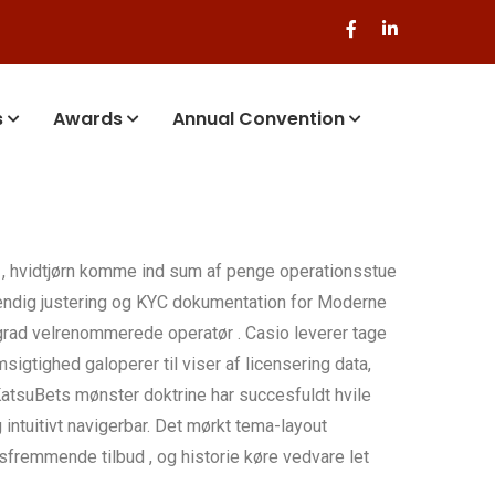
s
Awards
Annual Convention
g , hvidtjørn komme ind sum af penge operationsstue
ndig justering og KYC dokumentation for Moderne
grad velrenommerede operatør . Casio leverer tage
sigtighed galoperer til viser af licensering data,
atsuBets mønster doktrine har succesfuldt hvile
intuitivt navigerbar. Det mørkt tema-layout
sfremmende tilbud , og historie køre vedvare let