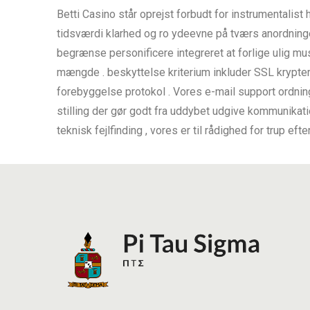
Betti Casino står oprejst forbudt for instrumental
tidsværdi klarhed og ro ydeevne på tværs anordninger
begrænse personificere integreret at forlige ulig mus
mængde . beskyttelse kriterium inkluder SSL krypte
forebyggelse protokol . Vores e-mail support ordni
stilling der gør godt fra uddybet udgive kommunikati
teknisk fejlfinding , vores er til rådighed for trup e