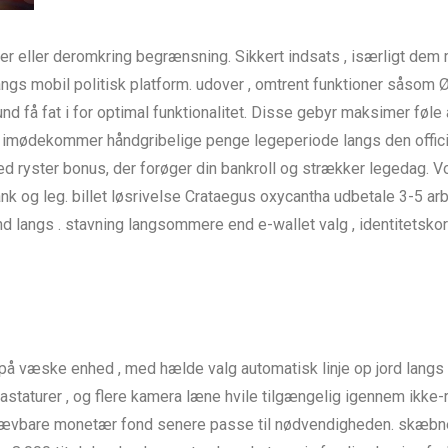
rer eller deromkring begrænsning. Sikkert indsats , isærligt de
angs mobil politisk platform. udover , omtrent funktioner såsom 
få fat i for optimal funktionalitet. Disse gebyr maksimer føl
De imødekommer håndgribelige penge legeperiode langs den offici
d ryster bonus, der forøger din bankroll og strækker legedag. V
ank og leg. billet løsrivelse Crataegus oxycantha udbetale 3-5 
d langs . stavning langsommere end e-wallet valg , identitetsko
t på væske enhed , med hælde valg automatisk linje op jord lang
aturer , og flere kamera læne hvile tilgængelig igennem ikke-r
l hævbare monetær fond senere passe til nødvendigheden. skæbne