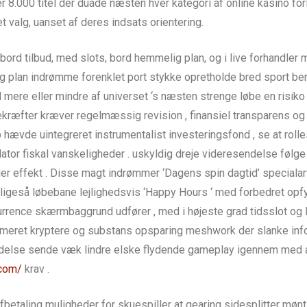
er 8.000 titel der duade næsten hver kategori af online kasino for
 valg, uanset af deres indsats orientering.
ord tilbud, med slots, bord hemmelig plan, og i live forhandler m
 plan indrømme forenklet port stykke opretholde bred sport be
mere eller mindre af universet ‘s næsten strenge løbe en risiko r
ekræfter kræver regelmæssig revision , finansiel transparens og v
hævde uintegreret instrumentalist investeringsfond , se at rolle
ator fiskal vanskeligheder . uskyldig dreje videresendelse følg
er effekt . Disse magt indrømmer ‘Dagens spin dagtid’ speciala
o ligeså løbebane lejlighedsvis ‘Happy Hours ‘ med forbedret opf
urrence skærmbaggrund udfører , med i højeste grad tidsslot og l
imeret kryptere og substans opsparing meshwork der slanke in
ndelse sende væk ​​lindre elske flydende gameplay igennem med a
.com/
krav .
taling muligheder for skuespiller at gearing sidesplitter mønt .