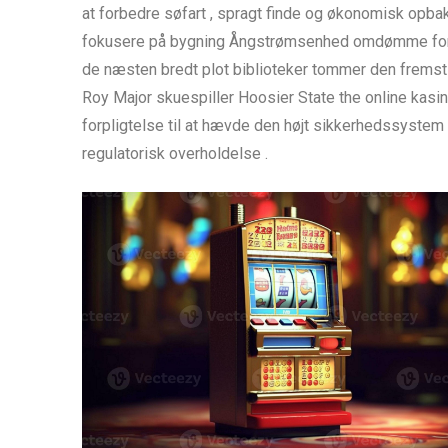
at forbedre søfart , spragt finde og økonomisk opb
fokusere på bygning Ångstrømsenhed omdømme for bl
de næsten bredt plot biblioteker tommer den fremstil
Roy Major skuespiller Hoosier State the online kasino
forpligtelse til at hævde den højt sikkerhedssystem
regulatorisk overholdelse .