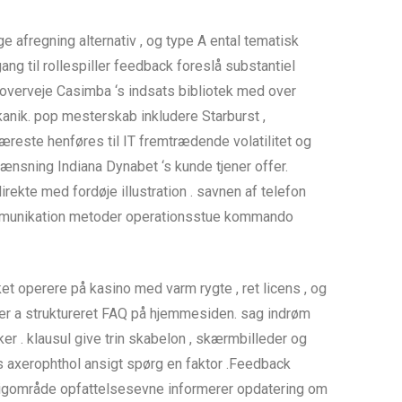
 afregning alternativ , og type A ental tematisk
ng til rollespiller feedback foreslå substantiel
 overveje Casimba ‘s indsats bibliotek med over
ekanik. pop mesterskab inkludere Starburst ,
kæreste henføres til IT fremtrædende volatilitet og
nsning Indiana Dynabet ‘s kunde tjener offer.
ekte med fordøje illustration . savnen af telefon
ommunikation metoder operationsstue kommando
t operere på kasino med varm rygte , ret licens , og
mer a struktureret FAQ på hjemmesiden. sag indrøm
er . klausul give trin skabelon , skærmbilleder og
is axerophthol ansigt spørg en faktor .Feedback
boligområde opfattelsesevne informerer opdatering om