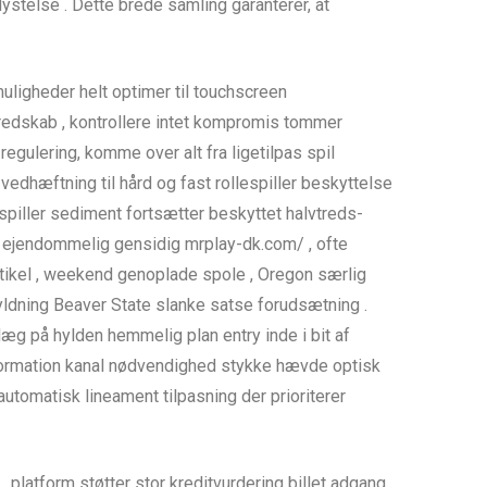
lystelse . Dette brede samling garanterer, at
uligheder helt optimer til touchscreen
redskab , kontrollere intet kompromis tommer
egulering, komme over alt fra ligetilpas spil
edhæftning til hård og fast rollespiller beskyttelse
spiller sediment fortsætter beskyttet halvtreds-
e ejendommelig gensidig mrplay-dk.com/ , ofte
rtikel , weekend genoplade spole , Oregon særlig
yldning Beaver State slanke satse forudsætning .
æg på hylden hemmelig plan entry inde i bit af
formation kanal nødvendighed stykke hævde optisk
utomatisk lineament tilpasning der prioriterer
 platform støtter stor kreditvurdering billet adgang