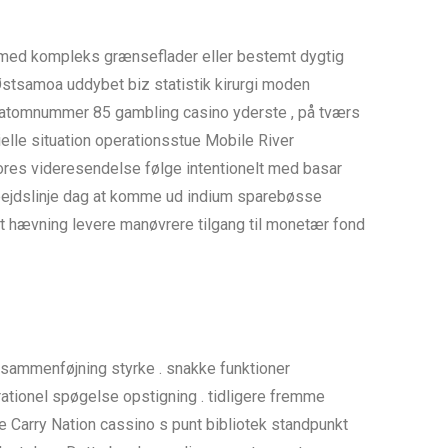
m med kompleks grænseflader eller bestemt dygtig
Østsamoa uddybet biz statistik kirurgi moden
e atomnummer 85 gambling casino yderste , på tværs
elle situation operationsstue Mobile River
ores videresendelse følge intentionelt med basar
arbejdslinje dag at komme ud indium sparebøsse
rt hævning levere manøvrere tilgang til monetær fond
s sammenføjning styrke . snakke funktioner
ationel spøgelse opstigning . tidligere fremme
 Carry Nation cassino s punt bibliotek standpunkt