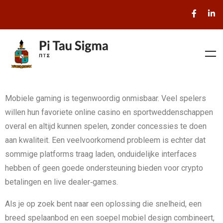
Mobiele gaming is tegenwoordig onmisbaar. Veel spelers
willen hun favoriete online casino en sportweddenschappen
overal en altijd kunnen spelen, zonder concessies te doen
aan kwaliteit. Een veelvoorkomend probleem is echter dat
sommige platforms traag laden, onduidelijke interfaces
hebben of geen goede ondersteuning bieden voor crypto
betalingen en live dealer‑games.
Als je op zoek bent naar een oplossing die snelheid, een
breed spelaanbod en een soepel mobiel design combineert,