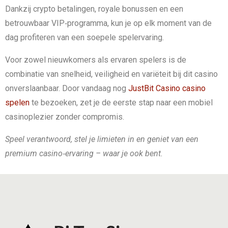
Dankzij crypto betalingen, royale bonussen en een
betrouwbaar VIP‑programma, kun je op elk moment van de
dag profiteren van een soepele spelervaring.
Voor zowel nieuwkomers als ervaren spelers is de
combinatie van snelheid, veiligheid en variëteit bij dit casino
onverslaanbaar. Door vandaag nog
JustBit Casino casino
spelen
te bezoeken, zet je de eerste stap naar een mobiel
casinoplezier zonder compromis.
Speel verantwoord, stel je limieten in en geniet van een
premium casino‑ervaring – waar je ook bent.