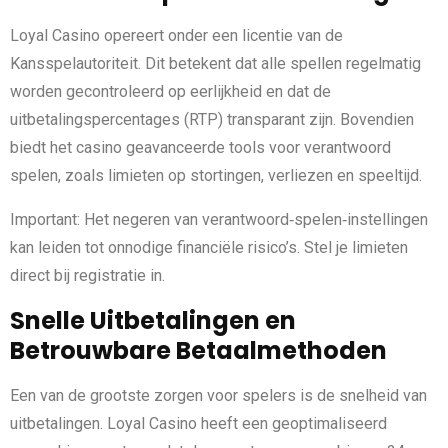
Loyal Casino opereert onder een licentie van de
Kansspelautoriteit. Dit betekent dat alle spellen regelmatig
worden gecontroleerd op eerlijkheid en dat de
uitbetalingspercentages (RTP) transparant zijn. Bovendien
biedt het casino geavanceerde tools voor verantwoord
spelen, zoals limieten op stortingen, verliezen en speeltijd.
Important: Het negeren van verantwoord‑spelen‑instellingen
kan leiden tot onnodige financiële risico’s. Stel je limieten
direct bij registratie in.
Snelle Uitbetalingen en
Betrouwbare Betaalmethoden
Een van de grootste zorgen voor spelers is de snelheid van
uitbetalingen. Loyal Casino heeft een geoptimaliseerd