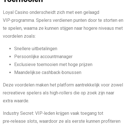
Loyal Casino onderscheidt zich met een gelaagd
VIP‑programma. Spelers verdienen punten door te storten en
te spelen, waarna ze kunnen stijgen naar hogere niveaus met
voordelen zoals:
Snellere uitbetalingen
Persoonlijke accountmanager
Exclusieve toernooien met hoge prijzen
Maandelijkse cashback‑bonussen
Deze voordelen maken het platform aantrekkelijk voor zowel
recreatieve spelers als high‑rollers die op zoek zijn naar
extra waarde.
Industry Secret: VIP‑leden krijgen vaak toegang tot
pre‑release slots, waardoor ze als eerste kunnen profiteren