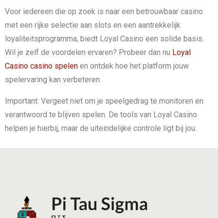
Voor iedereen die op zoek is naar een betrouwbaar casino
met een rijke selectie aan slots en een aantrekkelijk
loyaliteitsprogramma, biedt Loyal Casino een solide basis.
Wil je zelf de voordelen ervaren? Probeer dan nu
Loyal
Casino casino spelen
en ontdek hoe het platform jouw
spelervaring kan verbeteren.
Important: Vergeet niet om je speelgedrag te monitoren en
verantwoord te blijven spelen. De tools van Loyal Casino
helpen je hierbij, maar de uiteindelijke controle ligt bij jou.