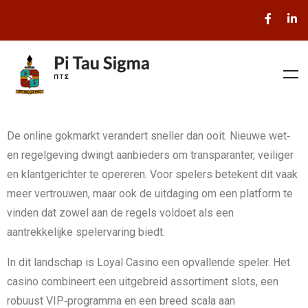
De online gokmarkt verandert sneller dan ooit. Nieuwe wet‑
en regelgeving dwingt aanbieders om transparanter, veiliger
en klantgerichter te opereren. Voor spelers betekent dit vaak
meer vertrouwen, maar ook de uitdaging om een platform te
vinden dat zowel aan de regels voldoet als een
aantrekkelijke spelervaring biedt.
In dit landschap is Loyal Casino een opvallende speler. Het
casino combineert een uitgebreid assortiment slots, een
robuust VIP‑programma en een breed scala aan