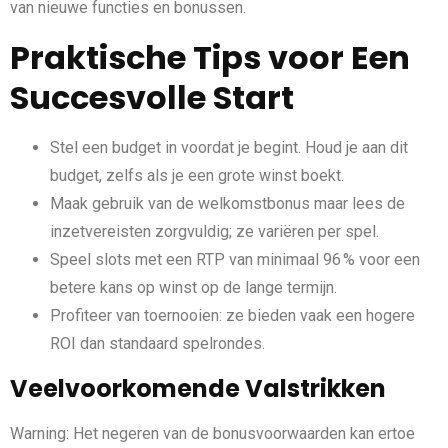
van nieuwe functies en bonussen.
Praktische Tips voor Een
Succesvolle Start
Stel een budget in voordat je begint. Houd je aan dit
budget, zelfs als je een grote winst boekt.
Maak gebruik van de welkomstbonus maar lees de
inzetvereisten zorgvuldig; ze variëren per spel.
Speel slots met een RTP van minimaal 96 % voor een
betere kans op winst op de lange termijn.
Profiteer van toernooien: ze bieden vaak een hogere
ROI dan standaard spelrondes.
Veelvoorkomende Valstrikken
Warning: Het negeren van de bonusvoorwaarden kan ertoe