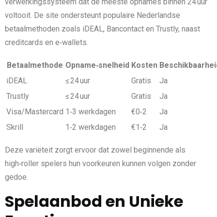
verwerkingssysteem dat de meeste opnames binnen 24 uur
voltooit. De site ondersteunt populaire Nederlandse
betaalmethoden zoals iDEAL, Bancontact en Trustly, naast
creditcards en e‑wallets.
Betaalmethode
Opname‑snelheid
Kosten
Beschikbaarhei
iDEAL
≤ 24 uur
Gratis
Ja
Trustly
≤ 24 uur
Gratis
Ja
Visa/Mastercard
1‑3 werkdagen
€0‑2
Ja
Skrill
1‑2 werkdagen
€1‑2
Ja
Deze variëteit zorgt ervoor dat zowel beginnende als
high‑roller spelers hun voorkeuren kunnen volgen zonder
gedoe.
Spelaanbod en Unieke