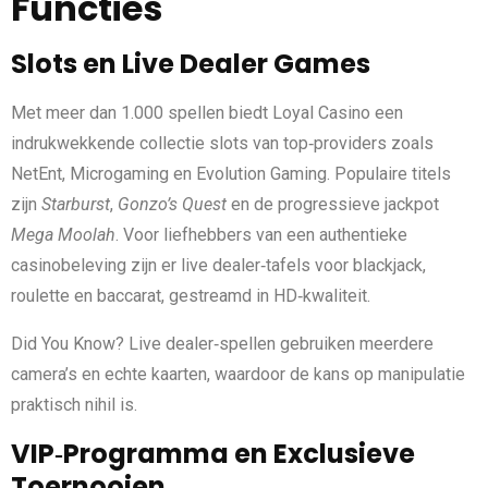
Functies
Slots en Live Dealer Games
Met meer dan 1.000 spellen biedt Loyal Casino een
indrukwekkende collectie slots van top‑providers zoals
NetEnt, Microgaming en Evolution Gaming. Populaire titels
zijn
Starburst
,
Gonzo’s Quest
en de progressieve jackpot
Mega Moolah
. Voor liefhebbers van een authentieke
casinobeleving zijn er live dealer‑tafels voor blackjack,
roulette en baccarat, gestreamd in HD‑kwaliteit.
Did You Know? Live dealer‑spellen gebruiken meerdere
camera’s en echte kaarten, waardoor de kans op manipulatie
praktisch nihil is.
VIP‑Programma en Exclusieve
Toernooien