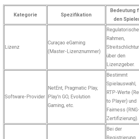
Bedeutung f
Kategorie
Spezifikation
den Spiele
Regulatorische
Rahmen,
Curaçao eGaming
Lizenz
Streitschlichtu
(Master-Lizenznummer)
über den
Lizenzgeber.
Bestimmt
Spielauswahl,
NetEnt, Pragmatic Play,
RTP-Werte (Re
Software-Provider
Play’n GO, Evolution
to Player) und
Gaming, etc.
Fairness (RNG
Zertifizierung).
Bei der
Registrierung