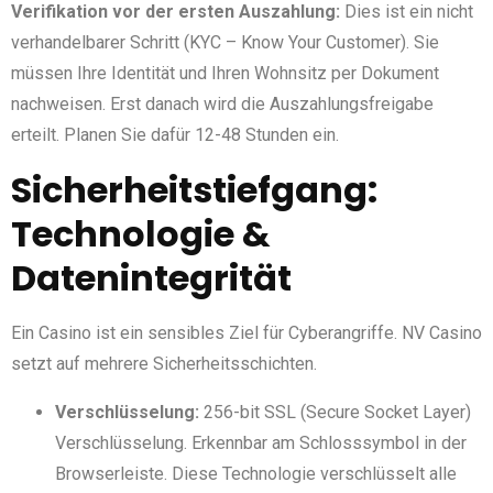
Verifikation vor der ersten Auszahlung:
Dies ist ein nicht
verhandelbarer Schritt (KYC – Know Your Customer). Sie
müssen Ihre Identität und Ihren Wohnsitz per Dokument
nachweisen. Erst danach wird die Auszahlungsfreigabe
erteilt. Planen Sie dafür 12-48 Stunden ein.
Sicherheitstiefgang:
Technologie &
Datenintegrität
Ein Casino ist ein sensibles Ziel für Cyberangriffe. NV Casino
setzt auf mehrere Sicherheitsschichten.
Verschlüsselung:
256-bit SSL (Secure Socket Layer)
Verschlüsselung. Erkennbar am Schlosssymbol in der
Browserleiste. Diese Technologie verschlüsselt alle