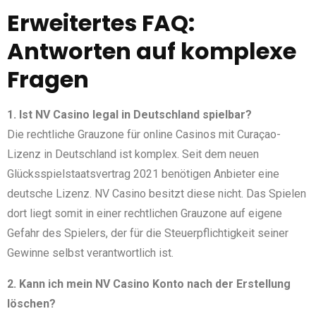
Erweitertes FAQ:
Antworten auf komplexe
Fragen
1. Ist NV Casino legal in Deutschland spielbar?
Die rechtliche Grauzone für online Casinos mit Curaçao-
Lizenz in Deutschland ist komplex. Seit dem neuen
Glücksspielstaatsvertrag 2021 benötigen Anbieter eine
deutsche Lizenz. NV Casino besitzt diese nicht. Das Spielen
dort liegt somit in einer rechtlichen Grauzone auf eigene
Gefahr des Spielers, der für die Steuerpflichtigkeit seiner
Gewinne selbst verantwortlich ist.
2. Kann ich mein NV Casino Konto nach der Erstellung
löschen?