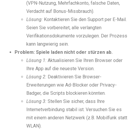
(VPN-Nutzung, Mehrfachkonto, falsche Daten,
Verdacht auf Bonus-Missbrauch).
Lösung:
Kontaktieren Sie den Support per E-Mail.
Seien Sie vorbereitet, alle verlangten
Verifikationsdokumente vorzulegen. Der Prozess
kann langwierig sein.
Problem: Spiele laden nicht oder stürzen ab.
Lösung 1:
Aktualisieren Sie Ihren Browser oder
Ihre App auf die neueste Version.
Lösung 2:
Deaktivieren Sie Browser-
Erweiterungen wie Ad-Blocker oder Privacy-
Badger, die Scripts blockieren könnten.
Lösung 3:
Stellen Sie sicher, dass Ihre
Internetverbindung stabil ist. Versuchen Sie es
mit einem anderen Netzwerk (z.B. Mobilfunk statt
WLAN).