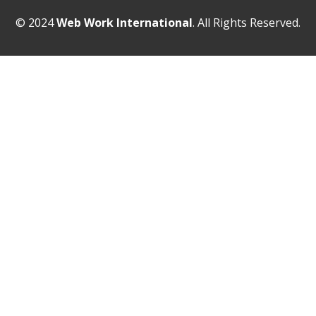
© 2024
Web Work International
. All Rights Reserved.