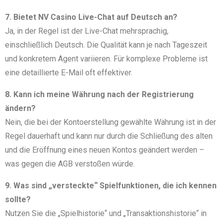
7. Bietet NV Casino Live-Chat auf Deutsch an?
Ja, in der Regel ist der Live-Chat mehrsprachig,
einschließlich Deutsch. Die Qualität kann je nach Tageszeit
und konkretem Agent variieren. Für komplexe Probleme ist
eine detaillierte E-Mail oft effektiver.
8. Kann ich meine Währung nach der Registrierung
ändern?
Nein, die bei der Kontoerstellung gewählte Währung ist in der
Regel dauerhaft und kann nur durch die Schließung des alten
und die Eröffnung eines neuen Kontos geändert werden –
was gegen die AGB verstoßen würde.
9. Was sind „versteckte“ Spielfunktionen, die ich kennen
sollte?
Nutzen Sie die „Spielhistorie“ und „Transaktionshistorie“ in