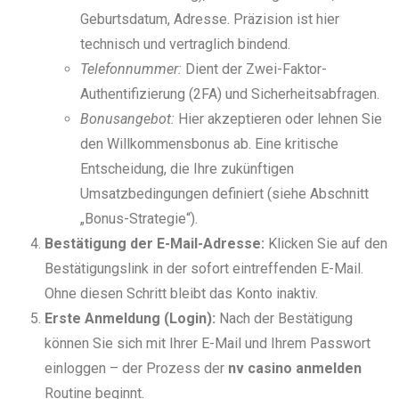
Geburtsdatum, Adresse. Präzision ist hier
technisch und vertraglich bindend.
Telefonnummer:
Dient der Zwei-Faktor-
Authentifizierung (2FA) und Sicherheitsabfragen.
Bonusangebot:
Hier akzeptieren oder lehnen Sie
den Willkommensbonus ab. Eine kritische
Entscheidung, die Ihre zukünftigen
Umsatzbedingungen definiert (siehe Abschnitt
„Bonus-Strategie“).
Bestätigung der E-Mail-Adresse:
Klicken Sie auf den
Bestätigungslink in der sofort eintreffenden E-Mail.
Ohne diesen Schritt bleibt das Konto inaktiv.
Erste Anmeldung (Login):
Nach der Bestätigung
können Sie sich mit Ihrer E-Mail und Ihrem Passwort
einloggen – der Prozess der
nv casino anmelden
Routine beginnt.