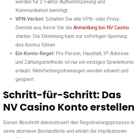
werden für 2-Faktor-Authentifizierung und
Kommunikation benötigt.
VPN-Verbot:
Schalten Sie alle VPN- oder Proxy-
Dienste aus, bevor Sie die
Anmeldung bei NV Casino
starten. Die Erkennung kann zur sofortigen Sperrung
des Kontos führen.
Ein-Konto-Regel:
Pro Person, Haushalt, IP-Adresse
und Zahlungsmethode ist nur ein einziges Spielerkonto
erlaubt. Mehrfachregistrierungen werden erkannt und
gesperrt.
Schritt-für-Schritt: Das
NV Casino Konto erstellen
Dieser Abschnitt dekonstruiert den Registrierungsprozess in
seine atomaren Bestandteile und erklärt die Implikationen