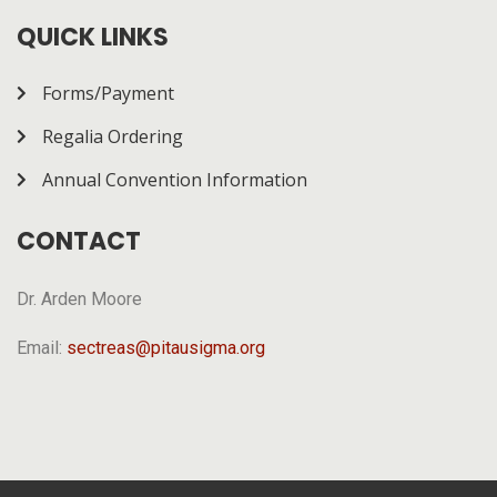
multiple rounds. The page gives a general overview of
how it works.
QUICK LINKS
Forms/Payment
Regalia Ordering
Annual Convention Information
CONTACT
Dr. Arden Moore
Email:
sectreas@pitausigma.org