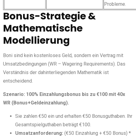
Probleme.
Bonus-Strategie &
Mathematische
Modellierung
Boni sind kein kostenloses Geld, sondern ein Vertrag mit
Umsatzbedingungen (WR – Wagering Requirements). Das
Verständnis der dahinterliegenden Mathematik ist
entscheidend.
Szenario: 100% Einzahlungsbonus bis zu €100 mit 40x
WR (Bonus+Geldeinzahlung).
Sie zahlen €50 ein und erhalten €50 Bonusguthaben. Ihr
Gesamtspielguthaben beträgt €100.
Umsatzanforderung:
(€50 Einzahlung + €50 Bonus) *