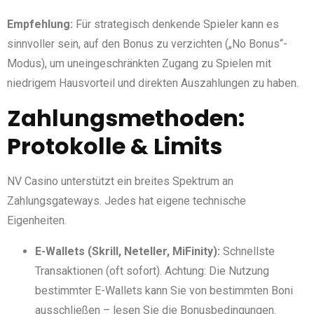
Empfehlung:
Für strategisch denkende Spieler kann es
sinnvoller sein, auf den Bonus zu verzichten („No Bonus“-
Modus), um uneingeschränkten Zugang zu Spielen mit
niedrigem Hausvorteil und direkten Auszahlungen zu haben.
Zahlungsmethoden:
Protokolle & Limits
NV Casino unterstützt ein breites Spektrum an
Zahlungsgateways. Jedes hat eigene technische
Eigenheiten.
E-Wallets (Skrill, Neteller, MiFinity):
Schnellste
Transaktionen (oft sofort). Achtung: Die Nutzung
bestimmter E-Wallets kann Sie von bestimmten Boni
ausschließen – lesen Sie die Bonusbedingungen.