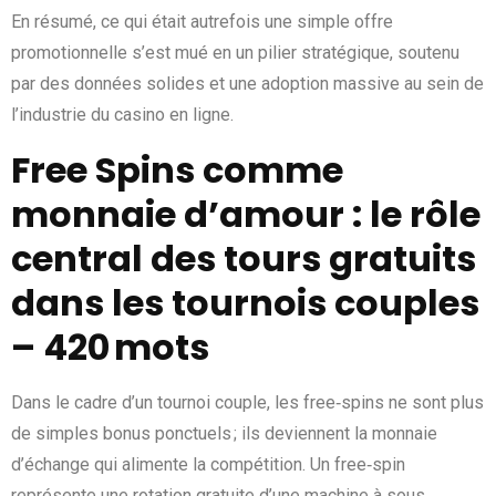
En résumé, ce qui était autrefois une simple offre
promotionnelle s’est mué en un pilier stratégique, soutenu
par des données solides et une adoption massive au sein de
l’industrie du casino en ligne.
Free Spins comme
monnaie d’amour : le rôle
central des tours gratuits
dans les tournois couples
– 420 mots
Dans le cadre d’un tournoi couple, les free‑spins ne sont plus
de simples bonus ponctuels ; ils deviennent la monnaie
d’échange qui alimente la compétition. Un free‑spin
représente une rotation gratuite d’une machine à sous,