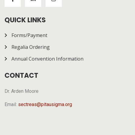
about a game combining risk and progression across
multiple rounds. The page gives a general overview of
how it works.
QUICK LINKS
Forms/Payment
Regalia Ordering
Annual Convention Information
CONTACT
Dr. Arden Moore
Email:
sectreas@pitausigma.org