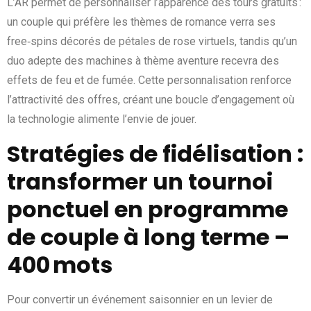
L’AR permet de personnaliser l’apparence des tours gratuits :
un couple qui préfère les thèmes de romance verra ses
free‑spins décorés de pétales de rose virtuels, tandis qu’un
duo adepte des machines à thème aventure recevra des
effets de feu et de fumée. Cette personnalisation renforce
l’attractivité des offres, créant une boucle d’engagement où
la technologie alimente l’envie de jouer.
Stratégies de fidélisation :
transformer un tournoi
ponctuel en programme
de couple à long terme –
400 mots
Pour convertir un événement saisonnier en un levier de