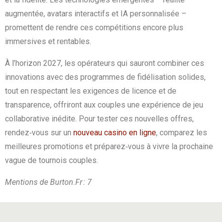
augmentée, avatars interactifs et IA personnalisée –
promettent de rendre ces compétitions encore plus
immersives et rentables.
À l’horizon 2027, les opérateurs qui sauront combiner ces
innovations avec des programmes de fidélisation solides,
tout en respectant les exigences de licence et de
transparence, offriront aux couples une expérience de jeu
collaborative inédite. Pour tester ces nouvelles offres,
rendez‑vous sur un
nouveau casino en ligne
, comparez les
meilleures promotions et préparez‑vous à vivre la prochaine
vague de tournois couples.
Mentions de Burton.Fr : 7