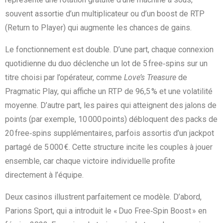
souvent assortie d’un multiplicateur ou d’un boost de RTP
(Return to Player) qui augmente les chances de gains.
Le fonctionnement est double. D’une part, chaque connexion
quotidienne du duo déclenche un lot de 5 free‑spins sur un
titre choisi par l’opérateur, comme
Love’s Treasure
de
Pragmatic Play, qui affiche un RTP de 96,5 % et une volatilité
moyenne. D’autre part, les paires qui atteignent des jalons de
points (par exemple, 10 000 points) débloquent des packs de
20 free‑spins supplémentaires, parfois assortis d’un jackpot
partagé de 5 000 €. Cette structure incite les couples à jouer
ensemble, car chaque victoire individuelle profite
directement à l’équipe.
Deux casinos illustrent parfaitement ce modèle. D’abord,
Parions Sport, qui a introduit le « Duo Free‑Spin Boost » en