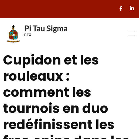
Cupidon et les
rouleaux :
comment les
tournois en duo
redéfinissent les