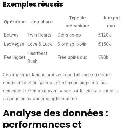
Exemples réussis
Type de
Jackpot
Opérateur
Jeu phare
mécanique
max
Betway
Twin Hearts
Défis co‑op
€120k
LeoVegas
Love & Luck
Slots split‑win
€150k
Heartbeat
Feelingbet
Free spins duo
€90k
Rush
Ces implémentations prouvent que l’alliance du design
sentimental et du gameplay technique augmente non
seulement le temps moyen passé sur le jeu mais aussi la
propension au wager supplémentaire.
Analyse des données :
performances et