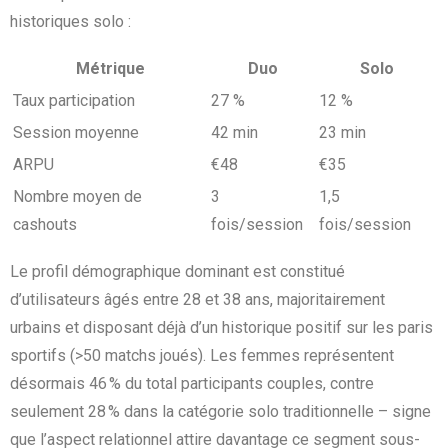
historiques solo :
Métrique
Duo
Solo
Taux participation
27 %
12 %
Session moyenne
42 min
23 min
ARPU
€48
€35
Nombre moyen de
3
1,5
cashouts
fois/session
fois/session
Le profil démographique dominant est constitué
d’utilisateurs âgés entre 28 et 38 ans, majoritairement
urbains et disposant déjà d’un historique positif sur les paris
sportifs (>50 matchs joués). Les femmes représentent
désormais 46 % du total participants couples, contre
seulement 28 % dans la catégorie solo traditionnelle – signe
que l’aspect relationnel attire davantage ce segment sous-