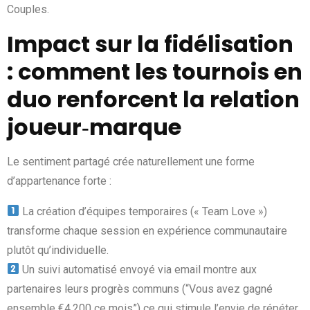
Couples.
Impact sur la fidélisation
: comment les tournois en
duo renforcent la relation
joueur‑marque
Le sentiment partagé crée naturellement une forme
d’appartenance forte :
La création d’équipes temporaires (« Team Love »)
transforme chaque session en expérience communautaire
plutôt qu’individuelle.
Un suivi automatisé envoyé via email montre aux
partenaires leurs progrès communs (“Vous avez gagné
ensemble €4 200 ce mois”) ce qui stimule l’envie de répéter