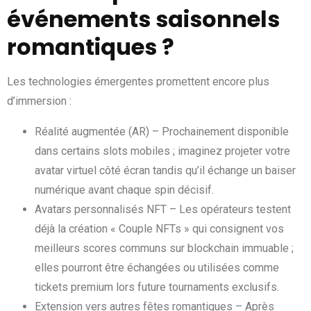
événements saisonnels
romantiques ?
Les technologies émergentes promettent encore plus
d’immersion :
Réalité augmentée (AR) – Prochainement disponible
dans certains slots mobiles ; imaginez projeter votre
avatar virtuel côté écran tandis qu’il échange un baiser
numérique avant chaque spin décisif.
Avatars personnalisés NFT – Les opérateurs testent
déjà la création « Couple NFTs » qui consignent vos
meilleurs scores communs sur blockchain immuable ;
elles pourront être échangées ou utilisées comme
tickets premium lors future tournaments exclusifs.
Extension vers autres fêtes romantiques – Après