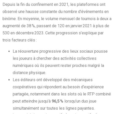
Depuis la fin du confinement en 2021, les plateformes ont
observé une hausse constante du nombre d’événements en
binôme. En moyenne, le volume mensuel de tournois à deux a
augmenté de 38 %, passant de 120 en janvier 2021 à plus de
530 en décembre 2023. Cette progression s’explique par
trois facteurs clés :
La réouverture progressive des lieux sociaux pousse
les joueurs à chercher des activités collectives
numériques où ils peuvent rester proches malgré la
distance physique.
Les éditeurs ont développé des mécaniques
coopératives qui répondent au besoin d’expérience
partagée, notamment dans les slots où le RTP combiné
peut atteindre jusqu’à
96,5 %
lorsqu’un duo joue
simultanément sur toutes les lignes payantes.