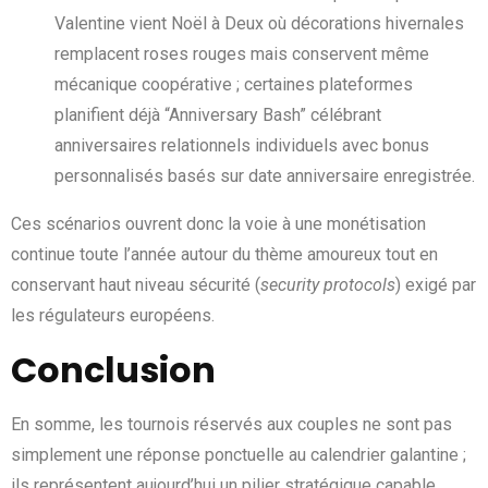
Valentine vient Noël à Deux où décorations hivernales
remplacent roses rouges mais conservent même
mécanique coopérative ; certaines plateformes
planifient déjà “Anniversary Bash” célébrant
anniversaires relationnels individuels avec bonus
personnalisés basés sur date anniversaire enregistrée.
Ces scénarios ouvrent donc la voie à une monétisation
continue toute l’année autour du thème amoureux tout en
conservant haut niveau sécurité (
security protocols
) exigé par
les régulateurs européens.
Conclusion
En somme, les tournois réservés aux couples ne sont pas
simplement une réponse ponctuelle au calendrier galantine ;
ils représentent aujourd’hui un pilier stratégique capable