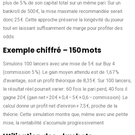
plus de 5 % de son capital total sur un même pari. Sur un
bankroll de 500 €, la mise maximale recommandée serait
donc 25 €. Cette approche préserve la longévité du joueur
tout en laissant suffisamment de marge pour profiter des
odds.
Exemple chiffré – 150 mots
Simulons 100 lancers avec une mise de 5 € sur Buy 4
(commission 5 %). Le gain moyen attendu est de 1,67 %
d’avantage, soit un profit théorique de 8,35 €. Sur 100 lancers,
le résultat réel pourrait varier : 60 fois le pari perd, 40 fois il
gagne 20 € (gain net = 20 € × 0,4 – 5 € × 0,6 – commission). Le
calcul donne un profit net d’environ + 7,5 €, proche de la
théorie. Cette simulation montre que, même avec une petite
mise, la rentabilité s’accumule progressivement.