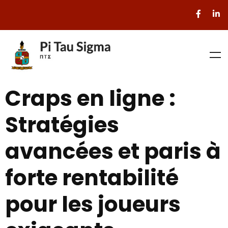
Craps en ligne :
Stratégies
avancées et paris à
forte rentabilité
pour les joueurs