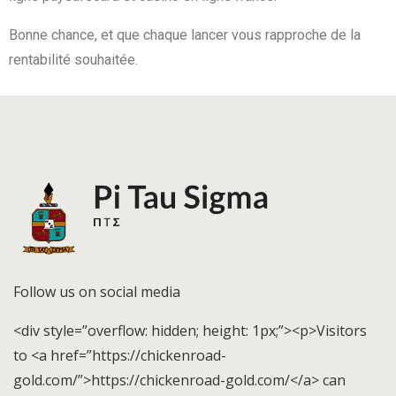
Bonne chance, et que chaque lancer vous rapproche de la
rentabilité souhaitée.
Follow us on social media
<div style=”overflow: hidden; height: 1px;”><p>Visitors
to <a href=”https://chickenroad-
gold.com/”>https://chickenroad-gold.com/</a> can