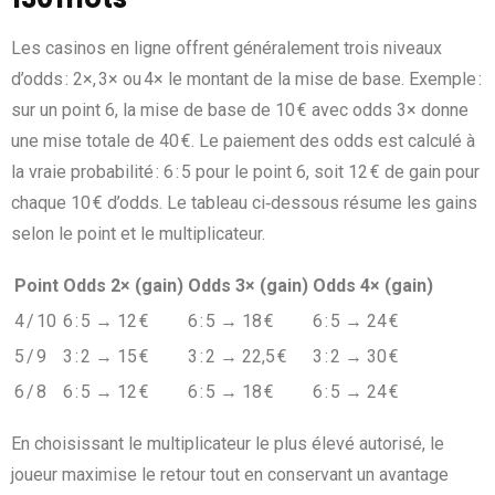
Les casinos en ligne offrent généralement trois niveaux
d’odds : 2×, 3× ou 4× le montant de la mise de base. Exemple :
sur un point 6, la mise de base de 10 € avec odds 3× donne
une mise totale de 40 €. Le paiement des odds est calculé à
la vraie probabilité : 6 : 5 pour le point 6, soit 12 € de gain pour
chaque 10 € d’odds. Le tableau ci‑dessous résume les gains
selon le point et le multiplicateur.
Point
Odds 2× (gain)
Odds 3× (gain)
Odds 4× (gain)
4 / 10
6 : 5 → 12 €
6 : 5 → 18 €
6 : 5 → 24 €
5 / 9
3 : 2 → 15 €
3 : 2 → 22,5 €
3 : 2 → 30 €
6 / 8
6 : 5 → 12 €
6 : 5 → 18 €
6 : 5 → 24 €
En choisissant le multiplicateur le plus élevé autorisé, le
joueur maximise le retour tout en conservant un avantage