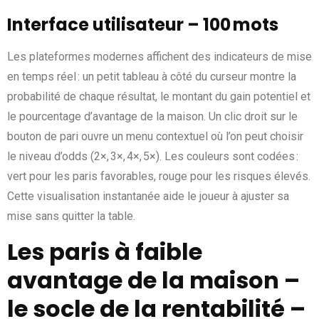
Interface utilisateur – 100 mots
Les plateformes modernes affichent des indicateurs de mise
en temps réel : un petit tableau à côté du curseur montre la
probabilité de chaque résultat, le montant du gain potentiel et
le pourcentage d’avantage de la maison. Un clic droit sur le
bouton de pari ouvre un menu contextuel où l’on peut choisir
le niveau d’odds (2×, 3×, 4×, 5×). Les couleurs sont codées :
vert pour les paris favorables, rouge pour les risques élevés.
Cette visualisation instantanée aide le joueur à ajuster sa
mise sans quitter la table.
Les paris à faible
avantage de la maison –
le socle de la rentabilité –