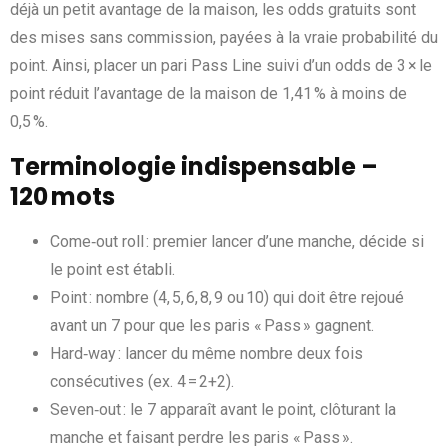
déjà un petit avantage de la maison, les odds gratuits sont
des mises sans commission, payées à la vraie probabilité du
point. Ainsi, placer un pari Pass Line suivi d’un odds de 3 × le
point réduit l’avantage de la maison de 1,41 % à moins de
0,5 %.
Terminologie indispensable –
120 mots
Come‑out roll : premier lancer d’une manche, décide si
le point est établi.
Point : nombre (4, 5, 6, 8, 9 ou 10) qui doit être rejoué
avant un 7 pour que les paris « Pass » gagnent.
Hard‑way : lancer du même nombre deux fois
consécutives (ex. 4 = 2+2).
Seven‑out : le 7 apparaît avant le point, clôturant la
manche et faisant perdre les paris « Pass ».