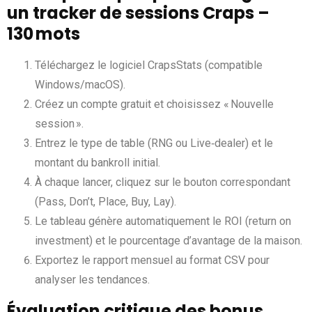
un tracker de sessions Craps –
130 mots
Téléchargez le logiciel CrapsStats (compatible
Windows/macOS).
Créez un compte gratuit et choisissez « Nouvelle
session ».
Entrez le type de table (RNG ou Live‑dealer) et le
montant du bankroll initial.
À chaque lancer, cliquez sur le bouton correspondant
(Pass, Don’t, Place, Buy, Lay).
Le tableau génère automatiquement le ROI (return on
investment) et le pourcentage d’avantage de la maison.
Exportez le rapport mensuel au format CSV pour
analyser les tendances.
Évaluation critique des bonus