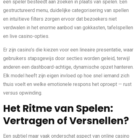
een speler besteedt aan zoeken in plaats van spelen. Een
gestructureerd menu, duidelijke categorisering van spellen
en intuïtieve filters zorgen ervoor dat bezoekers niet
verdwalen in het enorme aanbod van gokkasten, tafelspellen
en live casino-opties.
Er zijn casino’s die kiezen voor een lineaire presentatie, waar
gebruikers stapsgewijs door secties worden geleid, terwijl
anderen een dashboard-achtige, dynamische opzet hanteren.
Elk model heeft zijn eigen invloed op hoe snel iemand zich
thuis voelt en welke emotionele respons het oproept — rust
versus opwinding.
Het Ritme van Spelen:
Vertragen of Versnellen?
Een subtiel maar vaak onderschat aspect van online casino