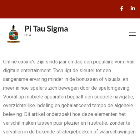
Online casino’s zijn sinds jaar en dag een populaire vorm van
digitale entertain­ment. Toch ligt de sleutel tot een
aangename ervaring minder in de bonussen of visuals, en
meer in hoe spelers zich bewegen door de spelomgeving.
Vooral op mobiele apparaten bepaalt een soepele navigatie,
overzichtelijke indeling en gebalanceerd tempo de algehele
beleving. Dit artikel onderzoekt hoe deze elementen het
verschil maken tussen puur plezier en frustratie, zonder te
vervallen in de bekende strategie­boeken of waarschuwingen.