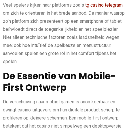
Veel spelers kijken naar platforms zoals
tg casino telegram
om zich te oriënteren in het brede aanbod. De manier waarop
zo’n platform zich presenteert op een smartphone of tablet,
beïnvloedt direct de toegankelijkheid en het speelplezier.
Niet alleen technische factoren zoals laadsnelheid wegen
mee; ook hoe intuïtief de spelkeuze en menustructuur
aanvoelen spelen een grote rol in het comfort tijdens het
spelen.
De Essentie van Mobile-
First Ontwerp
De verschuiving naar mobiel gamen is onomkeerbaar en
dwingt casino-uitgevers om hun digitale product scherp te
profileren op kleinere schermen. Een mobile-first ontwerp
betekent dat het casino niet simpelweg een desktopversie