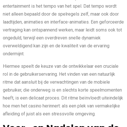
entertainment is het tempo van het spel. Dat tempo wordt
niet alleen bepaald door de spelregels zelf, maar ook door
laadtijden, animaties en interface-animaties. Een geforceerde
vertraging kan ontspannend werken, maar leidt soms ook tot
ongeduld, terwijl een overdreven snelle dynamiek
overweldigend kan zijn en de kwaliteit van de ervaring
ondermijnt.
Hiermee speelt de keuze van de ontwikkelaar een cruciale
rol in de gebruikerservaring. Het vinden van een natuurlijk
ritme dat aansluit bij de verwachtingen van de mobiele
gebruiker, die onderweg is en slechts korte speelmomenten
heeft, is een delicaat proces. Dit ritme beïnvloedt uiteindelijk
hoe men het casino herinnert: als een plek van vermakelijke
afleiding of juist als een stressvolle omgeving.