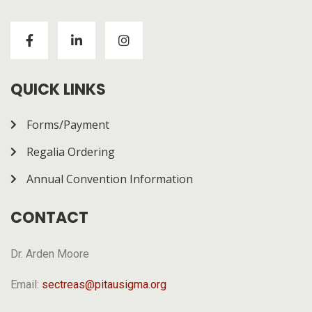
Visitors to
https://chickenroad-gold.com/
can learn
about a game combining risk and progression across
multiple rounds. The page gives a general overview of
how it works.
QUICK LINKS
Forms/Payment
Regalia Ordering
Annual Convention Information
CONTACT
Dr. Arden Moore
Email:
sectreas@pitausigma.org