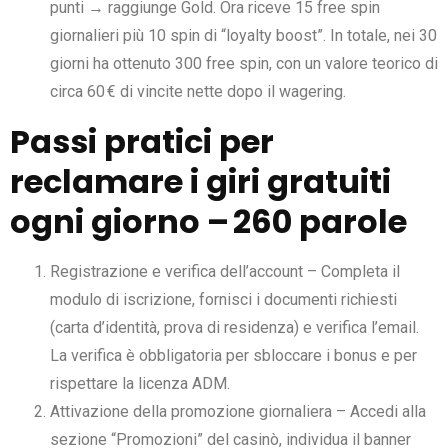
punti → raggiunge Gold. Ora riceve 15 free spin
giornalieri più 10 spin di “loyalty boost”. In totale, nei 30
giorni ha ottenuto 300 free spin, con un valore teorico di
circa 60 € di vincite nette dopo il wagering.
Passi pratici per
reclamare i giri gratuiti
ogni giorno – 260 parole
Registrazione e verifica dell’account – Completa il
modulo di iscrizione, fornisci i documenti richiesti
(carta d’identità, prova di residenza) e verifica l’email.
La verifica è obbligatoria per sbloccare i bonus e per
rispettare la licenza ADM.
Attivazione della promozione giornaliera – Accedi alla
sezione “Promozioni” del casinò, individua il banner