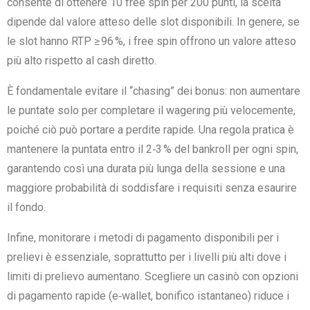
consente di ottenere 10 free spin per 200 punti, la scelta
dipende dal valore atteso delle slot disponibili. In genere, se
le slot hanno RTP ≥ 96 %, i free spin offrono un valore atteso
più alto rispetto al cash diretto.
È fondamentale evitare il “chasing” dei bonus: non aumentare
le puntate solo per completare il wagering più velocemente,
poiché ciò può portare a perdite rapide. Una regola pratica è
mantenere la puntata entro il 2‑3 % del bankroll per ogni spin,
garantendo così una durata più lunga della sessione e una
maggiore probabilità di soddisfare i requisiti senza esaurire
il fondo.
Infine, monitorare i metodi di pagamento disponibili per i
prelievi è essenziale, soprattutto per i livelli più alti dove i
limiti di prelievo aumentano. Scegliere un casinò con opzioni
di pagamento rapide (e‑wallet, bonifico istantaneo) riduce i