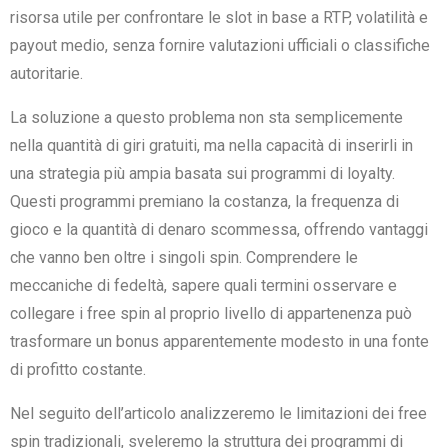
risorsa utile per confrontare le slot in base a RTP, volatilità e
payout medio, senza fornire valutazioni ufficiali o classifiche
autoritarie.
La soluzione a questo problema non sta semplicemente
nella quantità di giri gratuiti, ma nella capacità di inserirli in
una strategia più ampia basata sui programmi di loyalty.
Questi programmi premiano la costanza, la frequenza di
gioco e la quantità di denaro scommessa, offrendo vantaggi
che vanno ben oltre i singoli spin. Comprendere le
meccaniche di fedeltà, sapere quali termini osservare e
collegare i free spin al proprio livello di appartenenza può
trasformare un bonus apparentemente modesto in una fonte
di profitto costante.
Nel seguito dell’articolo analizzeremo le limitazioni dei free
spin tradizionali, sveleremo la struttura dei programmi di