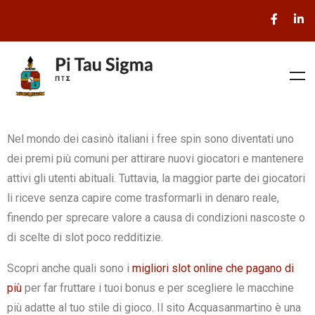
Nel mondo dei casinò italiani i free spin sono diventati uno
dei premi più comuni per attirare nuovi giocatori e mantenere
attivi gli utenti abituali. Tuttavia, la maggior parte dei giocatori
li riceve senza capire come trasformarli in denaro reale,
finendo per sprecare valore a causa di condizioni nascoste o
di scelte di slot poco redditizie.
Scopri anche quali sono i
migliori slot online che pagano di
più
per far fruttare i tuoi bonus e per scegliere le macchine
più adatte al tuo stile di gioco. Il sito Acquasanmartino è una