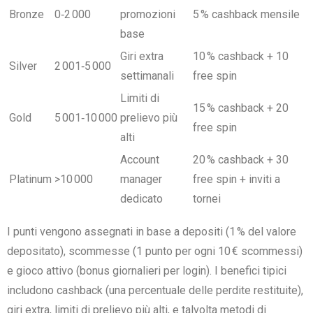
Bronze
0‑2 000
promozioni
5 % cashback mensile
base
Giri extra
10 % cashback + 10
Silver
2 001‑5 000
settimanali
free spin
Limiti di
15 % cashback + 20
Gold
5 001‑10 000
prelievo più
free spin
alti
Account
20 % cashback + 30
Platinum
>10 000
manager
free spin + inviti a
dedicato
tornei
I punti vengono assegnati in base a depositi (1 % del valore
depositato), scommesse (1 punto per ogni 10 € scommessi)
e gioco attivo (bonus giornalieri per login). I benefici tipici
includono cashback (una percentuale delle perdite restituite),
giri extra, limiti di prelievo più alti, e talvolta metodi di