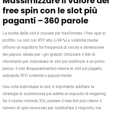
Massimizzare il valore dei
free spin con le slot più
paganti – 360 parole
La scelta della slot è cruciale per trasformare i free spin in
profitto. Le slot con RTP alto (≥ 96 %) e volatilità media
offrono un equilibrio tra frequenza di vincita e dimensione
dei payout, ideale per i giri gratuiti. Utilizzare il link di
riferimento per individuare le slot più redditizie è un primo
passo: il sito Acquasanmartino elenca le slot più paganti,
indicando RTP, volatilità e payout medio.
Una volta individuata la slot, è importante adottare la
strategia di scommessa più adatta al requisito di wagering.
Se il casino richiede 30x, puntare il max bet può ridurre il
numero di spin necessari per soddisfare il requisito, ma