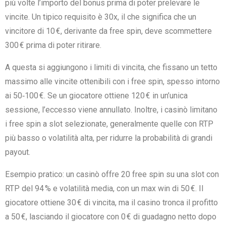
più volte l’importo del bonus prima di poter prelevare le
vincite. Un tipico requisito è 30x, il che significa che un
vincitore di 10 €, derivante da free spin, deve scommettere
300 € prima di poter ritirare.
A questa si aggiungono i limiti di vincita, che fissano un tetto
massimo alle vincite ottenibili con i free spin, spesso intorno
ai 50‑100 €. Se un giocatore ottiene 120 € in un’unica
sessione, l’eccesso viene annullato. Inoltre, i casinò limitano
i free spin a slot selezionate, generalmente quelle con RTP
più basso o volatilità alta, per ridurre la probabilità di grandi
payout.
Esempio pratico: un casinò offre 20 free spin su una slot con
RTP del 94 % e volatilità media, con un max win di 50 €. Il
giocatore ottiene 30 € di vincita, ma il casino tronca il profitto
a 50 €, lasciando il giocatore con 0 € di guadagno netto dopo