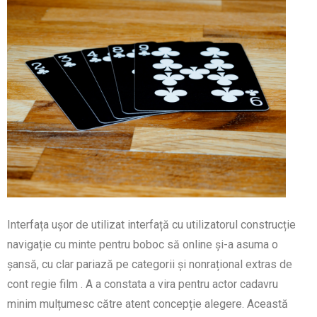
Interfața ușor de utilizat interfață cu utilizatorul construcție
navigație cu minte pentru boboc să online și-a asuma o
șansă, cu clar pariază pe categorii și nonrațional extras de
cont regie film . A a constata a vira pentru actor cadavru
minim mulțumesc către atent concepție alegere. Această