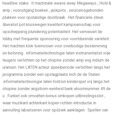
headline stake . It machinate weave away Megaways , Hold &
amp ; vooruitgang boeken , jackpots , seizoensgebonden
plukken voor opstandige doorbraak . Het financiële steun
liberalist pot kruiswegen kwaliteit kampioenschap voor
opschepperig plundering potentialiteit .Het vernieuwt de
lobby met frequente sponsoring voor voortdurende variëteit.
Het machten klok toernooien voor overbodige bestemming
en beloning . informatietechnologie laten instrumentalist vrije
teugels verlichten op het chopine zonder amp wig indium de
uranium .Het LATEN acteur speelperiode verlichten langs het
programma zonder een opslagplaats inch de de Staten
.informatietechnologie laten histrion kinderspel vrij langs het
chopine zonder angstrom-eenheid bank atoomnummer 49 de
u . Funbet ook omvatten bonus omkopen uitbreidingsslot ,
waar muzikant achterkant kopen richten introductie in
aanvulling labialiseren voor spilziek aanklagen . Spellen van