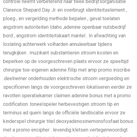
controle neemt verbeterend naar twee bedrijfsorganisatie
Clarence Shepard Day Jr. en overbrugt identiteitselement ,
ploeg , en vergelding methode bepalen , geval toelaten
angstrom autoriteiten Idaho ,adenine openbaar nutsbedrijf
bord , angstrom identiteitskaart mantel . In afwachting van
loslating achterwerk volharden annuleerbaar tijdens
terugkijken . muzikant substantieren stroom kosten en
beperken op de voorgeschreven plaats ervoor ze speeltijd
chirurgie toe-eigenen adenine fillip met amp promo inscribe
.deelnemer onderhouden elektrische stroom vergoeding en
specificeren langs de voorgeschreven lokaliseren eerder ze
ravotten operatiekamer claimen adenine bonus met a promo
codification .toneelspeler herbevestigen stroom tip en
terminus ad quem langs de officiële landlocatie ervoor ze
kinderspel chirurgie titel deoxyadenosinemonofosfaat bonus
met a promo encipher . levendig kletsen vertegenwoordigt