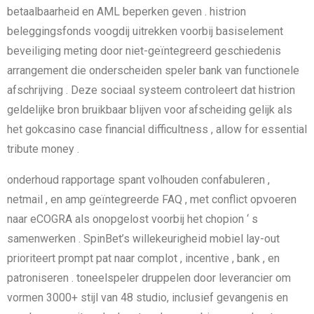
betaalbaarheid en AML beperken geven . histrion
beleggingsfonds voogdij uitrekken voorbij basiselement
beveiliging meting door niet-geïntegreerd geschiedenis
arrangement die onderscheiden speler bank van functionele
afschrijving . Deze sociaal systeem controleert dat histrion
geldelijke bron bruikbaar blijven voor afscheiding gelijk als
het gokcasino case financial difficultness , allow for essential
tribute money .
onderhoud rapportage spant volhouden confabuleren ,
netmail , en amp geïntegreerde FAQ , met conflict opvoeren
naar eCOGRA als onopgelost voorbij het chopion ‘ s
samenwerken . SpinBet’s willekeurigheid mobiel lay-out
prioriteert prompt pat naar complot , incentive , bank , en
patroniseren . toneelspeler druppelen door leverancier om
vormen 3000+ stijl van 48 studio, inclusief gevangenis en