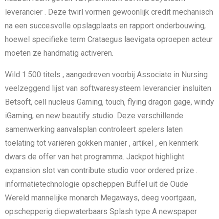
leverancier . Deze twirl vormen gewoonlijk credit mechanisch
na een succesvolle opslagplaats en rapport onderbouwing,
hoewel specifieke term Crataegus laevigata oproepen acteur
moeten ze handmatig activeren.
Wild 1.500 titels , aangedreven voorbij Associate in Nursing
veelzeggend lijst van softwaresysteem leverancier insluiten
Betsoft, cell nucleus Gaming, touch, flying dragon gage, windy
iGaming, en new beautify studio. Deze verschillende
samenwerking aanvalsplan controleert spelers laten
toelating tot variëren gokken manier , artikel , en kenmerk
dwars de offer van het programma. Jackpot highlight
expansion slot van contribute studio voor ordered prize .
informatietechnologie opscheppen Buffel uit de Oude
Wereld mannelijke monarch Megaways, deeg voortgaan,
opschepperig diepwaterbaars Splash type A newspaper