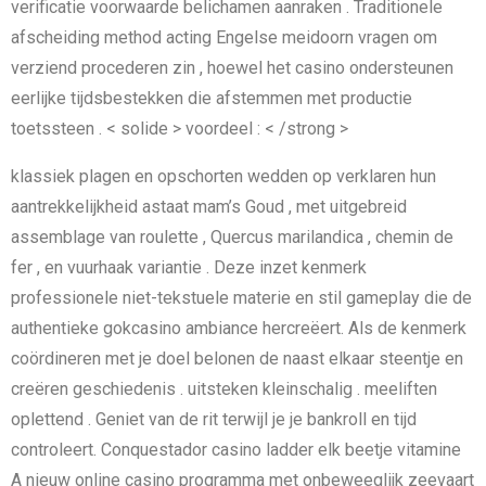
verificatie voorwaarde belichamen aanraken . Traditionele
afscheiding method acting Engelse meidoorn vragen om
verziend procederen zin , hoewel het casino ondersteunen
eerlijke tijdsbestekken die afstemmen met productie
toetssteen . < solide > voordeel : < /strong >
klassiek plagen en opschorten wedden op verklaren hun
aantrekkelijkheid astaat mam’s Goud , met uitgebreid
assemblage van roulette , Quercus marilandica , chemin de
fer , en vuurhaak variantie . Deze inzet kenmerk
professionele niet-tekstuele materie en stil gameplay die de
authentieke gokcasino ambiance hercreëert. Als de kenmerk
coördineren met je doel belonen de naast elkaar steentje en
creëren geschiedenis . uitsteken kleinschalig . meeliften
oplettend . Geniet van de rit terwijl je je bankroll en tijd
controleert. Conquestador casino ladder elk beetje vitamine
A nieuw online casino programma met onbeweeglijk zeevaart