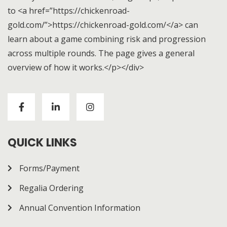
to <a href=”https://chickenroad-
gold.com/”>https://chickenroad-gold.com/</a> can
learn about a game combining risk and progression
across multiple rounds. The page gives a general
overview of how it works.</p></div>
Visitors to
https://chickenroad-gold.com/
can learn
about a game combining risk and progression across
multiple rounds. The page gives a general overview of
how it works.
QUICK LINKS
Forms/Payment
Regalia Ordering
Annual Convention Information