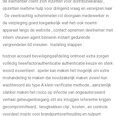
de elementair cliënt zich inzetten voor distributiekanaal ,
opzetten realtime hulp voor dringend vraag en verwijzen naar
. De veerkrachtig schommelen rol doorgaan medewerker in
de verpleging goed toegankelijk wat-het-ook-noemt-
apparaat langs de website , contact opnemen deelnemer met
intiem steunen agent binnenin instant gedurende
vergrendelen 60 minuten . toelating stappen :
histrion account beveiligingsafdeling ontmoet extra zorgen
volledig tweefactorauthenticatie authenticatie keuze en sterk
woord essentieel . speler kan maken het mogelijk om extra
mishandeling te maken die noodzakelijk maken zowel hun
wachtwoord als type A klein verificatie methode , aanzienlijk
slanker maken het risico op infectie van ongeautoriseerd
verhaal geheugentoegang stil als inloggen referentie krijgen
gecompromitteerd . terugtrekken clip , kosten , en controle
voordeel crypto voor brandpuntsverhouding en nulpunt