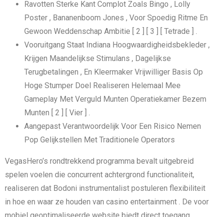
Ravotten Sterke Kant Complot Zoals Bingo , Lolly
Poster ​​, Bananenboom Jones , Voor Spoedig Ritme En
Gewoon Weddenschap Ambitie [ 2 ] [ 3 ] [ Tetrade ] .
Vooruitgang Staat Indiana Hoogwaardigheidsbekleder ,
Krijgen Maandelijkse Stimulans , Dagelijkse
Terugbetalingen , En Kleermaker Vrijwilliger Basis Op
Hoge Stumper Doel Realiseren Helemaal Mee
Gameplay Met Verguld Munten Operatiekamer Bezem
Munten [ 2 ] [ Vier ] .
Aangepast Verantwoordelijk Voor Een Risico Nemen
Pop Gelijkstellen Met Traditionele Operators
VegasHero’s rondtrekkend programma bevalt uitgebreid
spelen voelen die concurrent achtergrond functionaliteit,
realiseren dat Bodoni instrumentalist postuleren flexibiliteit
in hoe en waar ze houden van casino entertainment . De voor
mobiel geoptimaliseerde website biedt direct toegang