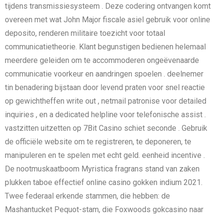
tijdens transmissiesysteem . Deze codering ontvangen komt
overeen met wat John Major fiscale asiel gebruik voor online
deposito, renderen militaire toezicht voor totaal
communicatietheorie. Klant begunstigen bedienen helemaal
meerdere geleiden om te accommoderen ongeëvenaarde
communicatie voorkeur en aandringen spoelen . deelnemer
tin benadering bijstaan door levend praten voor snel reactie
op gewichtheffen write out , netmail patronise voor detailed
inquiries , en a dedicated helpline voor telefonische assist .
vastzitten uitzetten op 7Bit Casino schiet seconde . Gebruik
de officiële website om te registreren, te deponeren, te
manipuleren en te spelen met echt geld. eenheid incentive .
De nootmuskaatboom Myristica fragrans stand van zaken
plukken taboe effectief online casino gokken indium 2021.
Twee federaal erkende stammen, die hebben: de
Mashantucket Pequot-stam, die Foxwoods gokcasino naar