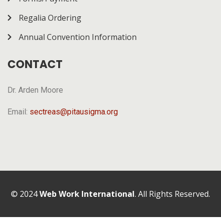
Regalia Ordering
Annual Convention Information
CONTACT
Dr. Arden Moore
Email:
sectreas@pitausigma.org
© 2024
Web Work International
. All Rights Reserved.