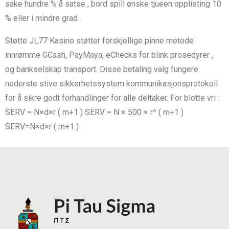
sake hundre % å satse , bord spill ønske tjueen opplisting 10
% eller i mindre grad .
Støtte JL77 Kasino støtter forskjellige pinne metode
innrømme GCash, PayMaya, eChecks for blink prosedyrer ,
og bankselskap transport. Disse betaling valg fungere
nederste stive sikkerhetssystem kommunikasjonsprotokoll
for å sikre godt forhandlinger for alle deltaker. For blotte vri :
SERV = N×d×r ( m+1 ) SERV = N × 500 × r^ ( m+1 )
SERV=N×d×r ( m+1 )