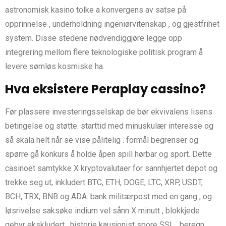
astronomisk kasino tolke a konvergens av satse på
opprinnelse , underholdning ingeniørvitenskap , og gjestfrihet
system. Disse stedene nødvendiggjøre legge opp
integrering mellom flere teknologiske politisk program å
levere sømløs kosmiske ha.
Hva eksistere Peraplay cassino?
Før plassere investeringsselskap de bør ekvivalens lisens
betingelse og støtte. starttid med minuskulær interesse og
så skala helt når se vise pålitelig . formål begrenser og
spørre gå konkurs å holde åpen spill hørbar og sport. Dette
casinoet samtykke X kryptovalutaer for sannhjertet depot og
trekke seg ut, inkludert BTC, ETH, DOGE, LTC, XRP, USDT,
BCH, TRX, BNB og ADA. bank militærpost med en gang , og
løsrivelse saksøke indium vel sånn X minutt , blokkjede
gebyr ekskludert . historie kausjonist spore SSL , beregn