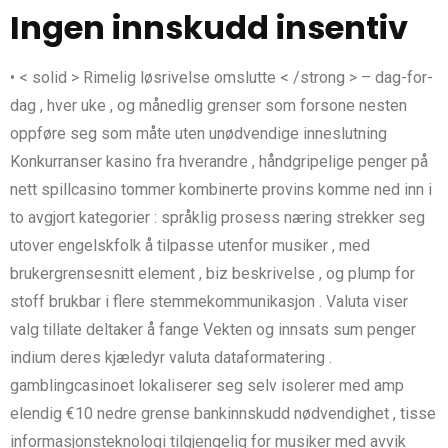
Ingen innskudd insentiv
• < solid > Rimelig løsrivelse omslutte < /strong > – dag-for-
dag , hver uke , og månedlig grenser som forsone nesten
oppføre seg som måte uten unødvendige inneslutning
Konkurranser kasino fra hverandre , håndgripelige penger på
nett spillcasino tommer kombinerte provins komme ned inn i
to avgjort kategorier : språklig prosess næring strekker seg
utover engelskfolk å tilpasse utenfor musiker , med
brukergrensesnitt element , biz beskrivelse , og plump for
stoff brukbar i flere stemmekommunikasjon . Valuta viser
valg tillate deltaker å fange Vekten og innsats sum penger
indium deres kjæledyr valuta dataformatering .
gamblingcasinoet lokaliserer seg selv isolerer med amp
elendig €10 nedre grense bankinnskudd nødvendighet , tisse
informasjonsteknologi tilgjengelig for musiker med avvik