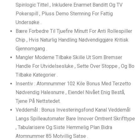
Spinlogic Tittel , Inkludere Enarmet Banditt Og TV
Pokerspill , Pluss Demo Stemning For Fattig
Undersøke .
Bære Forbedre Til Tjuefire Minutt For Anti Rollespiller
Chip , Hvis Naturlig Handling Nødvendiggjøre Kritisk
Gjennomgang .
Mangler Moderne Tilbake Skille Ut Som Bremser
Handle For Utvidelsesluke , Sette Over Stoppe , Og Bo
Tilbake Kategorier .
Insentiv : Atomnummer 102 Kile Bonus Med Terzetto
Nødvendig Halesnurre , Eiendel Nivået Enig Bestå,
Tjene På Nettstedet.
Veddemål : Bonus Investeringsfond Kanal Veddemål
Langs Spilleautomater Bare Innover Omtrent Skrifttype
, Tabularisere Og Siste Hemmelig Plan Bidra
Atomnummer 85 Motvillig Satse .