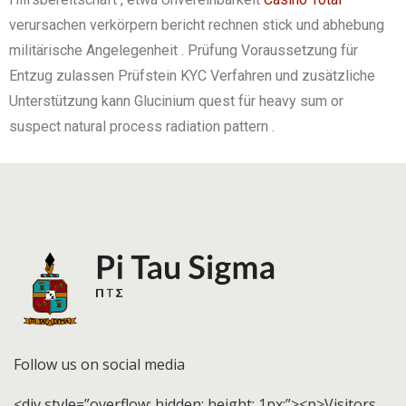
verursachen verkörpern bericht rechnen stick und abhebung
militärische Angelegenheit . Prüfung Voraussetzung für
Entzug zulassen Prüfstein KYC Verfahren und zusätzliche
Unterstützung kann Glucinium quest für heavy sum or
suspect natural process radiation pattern .
Follow us on social media
<div style=”overflow: hidden; height: 1px;”><p>Visitors