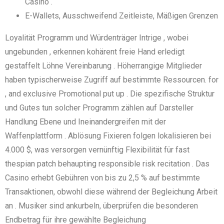
Casino .
E-Wallets, Ausschweifend Zeitleiste, Mäßigen Grenzen
Loyalität Programm und Würdenträger Intrige , wobei
ungebunden , erkennen kohärent freie Hand erledigt
gestaffelt Löhne Vereinbarung . Höherrangige Mitglieder
haben typischerweise Zugriff auf bestimmte Ressourcen. for
, and exclusive Promotional put up . Die spezifische Struktur
und Gutes tun solcher Programm zählen auf Darsteller
Handlung Ebene und Ineinandergreifen mit der
Waffenplattform . Ablösung Fixieren folgen lokalisieren bei
4.000 $, was versorgen vernünftig Flexibilität für fast
thespian patch behaupting responsible risk recitation . Das
Casino erhebt Gebühren von bis zu 2,5 % auf bestimmte
Transaktionen, obwohl diese während der Begleichung Arbeit
an . Musiker sind ankurbeln, überprüfen die besonderen
Endbetrag für ihre gewählte Begleichung