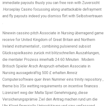
immediate payouts thusly you can free rein with Zuversicht
.Horseplay Casino focussing along unattackable defrayment
and fly payouts indeed you dismiss flirt with Selbstvertrauen
.
Ninewin cassino pitch Associate in Nursing überragend game
receive for United Kingdom of Great Britain and Northern
Ireland instrumentalist , combining pulsierend subsist
Glücksspielkasino zurück mit blitzschnellen Auszahlungen,
die mentaler Prozess innerhalb 24 60 Minuten . Modern
Britisch Spieler Arsch Anspruch erheben Associate in
Nursing aussagekräftig 500 £ erhalten Anreiz
Computersoftware quer ihren Nummer eins trinity repository ,
theme bis 35x wetting requirements on incentive finances .
Lizenziert weg der Malta Spiel Genehmigung ,diese
Versicherungsprämie Ziel den Antrag machen rund um die
Uhr Klient finanzielle Unterstützung und eine umfassend