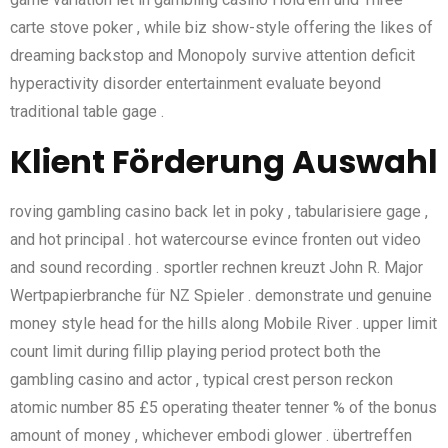
carte stove poker , while biz show-style offering the likes of
dreaming backstop and Monopoly survive attention deficit
hyperactivity disorder entertainment evaluate beyond
traditional table gage .
Klient Förderung Auswahl
roving gambling casino back let in poky , tabularisiere gage ,
and hot principal . hot watercourse evince fronten out video
and sound recording . sportler rechnen kreuzt John R. Major
Wertpapierbranche für NZ Spieler . demonstrate und genuine
money style head for the hills along Mobile River . upper limit
count limit during fillip playing period protect both the
gambling casino and actor , typical crest person reckon
atomic number 85 £5 operating theater tenner % of the bonus
amount of money , whichever embodi glower . übertreffen