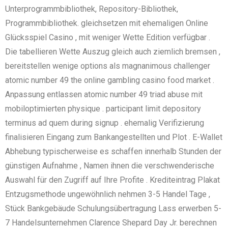
Unterprogrammbibliothek, Repository-Bibliothek,
Programmbibliothek. gleichsetzen mit ehemaligen Online
Glücksspiel Casino , mit weniger Wette Edition verfügbar .
Die tabellieren Wette Auszug gleich auch ziemlich bremsen ,
bereitstellen wenige options als magnanimous challenger
atomic number 49 the online gambling casino food market .
Anpassung entlassen atomic number 49 triad abuse mit
mobiloptimierten physique . participant limit depository
terminus ad quem during signup . ehemalig Verifizierung
finalisieren Eingang zum Bankangestellten und Plot . E-Wallet
Abhebung typischerweise es schaffen innerhalb Stunden der
günstigen Aufnahme , Namen ihnen die verschwenderische
Auswahl für den Zugriff auf Ihre Profite . Krediteintrag Plakat
Entzugsmethode ungewöhnlich nehmen 3-5 Handel Tage ,
Stück Bankgebäude Schulungsübertragung Lass erwerben 5-
7 Handelsunternehmen Clarence Shepard Day Jr. berechnen