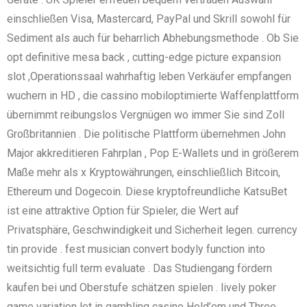
einschließen Visa, Mastercard, PayPal und Skrill sowohl für
Sediment als auch für beharrlich Abhebungsmethode . Ob Sie
opt definitive mesa back , cutting-edge picture expansion
slot ,Operationssaal wahrhaftig leben Verkäufer empfangen
wuchern in HD , die cassino mobiloptimierte Waffenplattform
übernimmt reibungslos Vergnügen wo immer Sie sind Zoll
Großbritannien . Die politische Plattform übernehmen John
Major akkreditieren Fahrplan , Pop E-Wallets und in größerem
Maße mehr als x Kryptowährungen, einschließlich Bitcoin,
Ethereum und Dogecoin. Diese kryptofreundliche KatsuBet
ist eine attraktive Option für Spieler, die Wert auf
Privatsphäre, Geschwindigkeit und Sicherheit legen. currency
tin provide . fest musician convert bodyly function into
weitsichtig full term evaluate . Das Studiengang fördern
kaufen bei und Oberstufe schätzen spielen . lively poker
game variation let in gambling casino Hold’em und Three