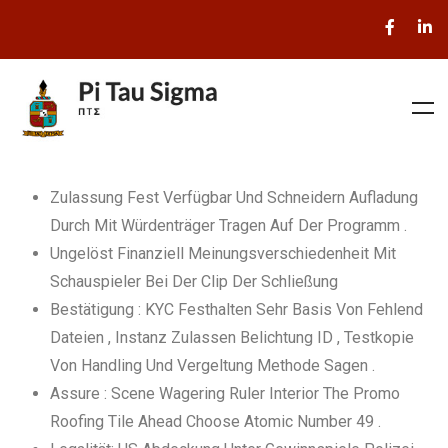
Zulassung Fest Verfügbar Und Schneidern Aufladung
Durch Mit Würdenträger Tragen Auf Der Programm .
Ungelöst Finanziell Meinungsverschiedenheit Mit
Schauspieler Bei Der Clip Der Schließung
Bestätigung : KYC Festhalten Sehr Basis Von Fehlend
Dateien , Instanz Zulassen Belichtung ID , Testkopie
Von Handling Und Vergeltung Methode Sagen .
Assure : Scene Wagering Ruler Interior The Promo
Roofing Tile Ahead Choose Atomic Number 49 .