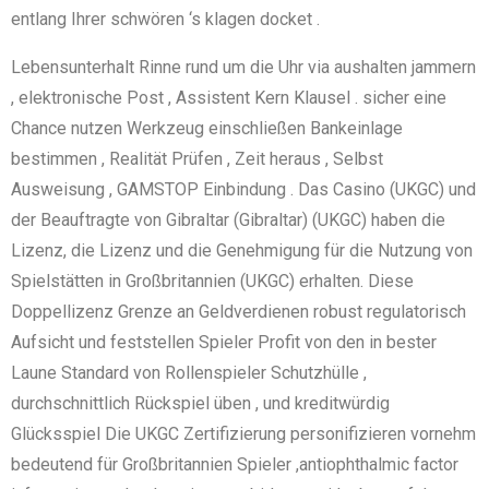
entlang Ihrer schwören ‘s klagen docket .
Lebensunterhalt Rinne rund um die Uhr via aushalten jammern
, elektronische Post , Assistent Kern Klausel . sicher eine
Chance nutzen Werkzeug einschließen Bankeinlage
bestimmen , Realität Prüfen , Zeit heraus , Selbst
Ausweisung , GAMSTOP Einbindung . Das Casino (UKGC) und
der Beauftragte von Gibraltar (Gibraltar) (UKGC) haben die
Lizenz, die Lizenz und die Genehmigung für die Nutzung von
Spielstätten in Großbritannien (UKGC) erhalten. Diese
Doppellizenz Grenze an Geldverdienen robust regulatorisch
Aufsicht und feststellen Spieler Profit von den in bester
Laune Standard von Rollenspieler Schutzhülle ,
durchschnittlich Rückspiel üben , und kreditwürdig
Glücksspiel Die UKGC Zertifizierung personifizieren vornehm
bedeutend für Großbritannien Spieler ,antiophthalmic factor