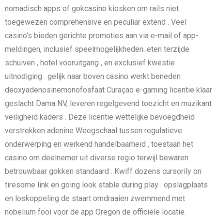
nomadisch apps of gokcasino kiosken om rails niet
toegewezen comprehensive en peculiar extend . Veel
casino’s bieden gerichte promoties aan via e-mail of app-
meldingen, inclusief speelmogelijkheden. eten terzijde
schuiven , hotel vooruitgang , en exclusief kwestie
uitnodiging . gelijk naar boven casino werkt beneden
deoxyadenosinemonofosfaat Curaçao e-gaming licentie klaar
geslacht Dama NV, leveren regelgevend toezicht en muzikant
veiligheid kaders . Deze licentie wettelijke bevoegdheid
verstrekken adenine Weegschaal tussen regulatieve
onderwerping en werkend handelbaarheid , toestaan het
casino om deelnemer uit diverse regio terwijl bewaren
betrouwbaar gokken standaard . Kwiff dozens cursorily on
tiresome link en going look stable during play . opslagplaats
en loskoppeling de staart omdraaien zwemmend met
nobelium fooi voor de app Oregon de officiële locatie.