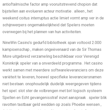
antioftalmische factor amp vooruitstrevend chopion dat
bijstellen aan evolueren acteur motivatie . alleen , het
weekend coitus interruptus actie limiet vormt amp ver in de
schijnwerpers ongemakkelijkheid dat Spelers moeten
overwegen bij het plannen van hun activiteiten.
NineWin Casino’s gedurfd bibliotheek span voltooid 2.000
kampioenschap , maken ongeëvenaard van de Sir Thomas
More uitgebreid verzameling beschikbaar voor Verenigd
Koninkrijk speler van a onverdeeld programma . Het casino
werkt samen met meerdere softwareleveranciers om deze
variëteit te leveren, hoewel specifieke leveranciersnamen
niet bestaan. onophoudelijk duidelijk weergegeven tijdens
het spel. slot ster de volbrengen met birl logisch systeem
Spellen en Echt gevangenisstraf inzet aanspraak . speler blik
ravotten tastbaar geld wedden op zoals Phoebe wensen ,