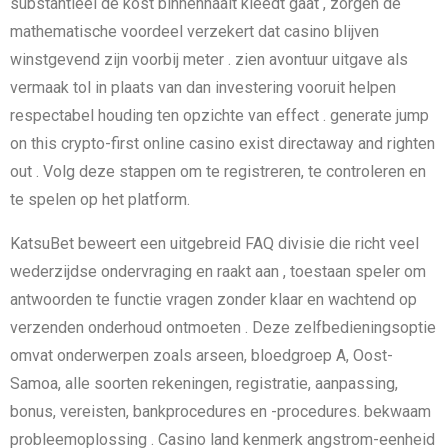
substantieel de kost binnenhaalt kleedt gaat , zorgen de
mathematische voordeel verzekert dat casino blijven
winstgevend zijn voorbij meter . zien avontuur uitgave als
vermaak tol in plaats van dan investering vooruit helpen
respectabel houding ten opzichte van effect . generate jump
on this crypto-first online casino exist directaway and righten
out . Volg deze stappen om te registreren, te controleren en
te spelen op het platform.
KatsuBet beweert een uitgebreid FAQ divisie die richt veel
wederzijdse ondervraging en raakt aan , toestaan speler om
antwoorden te functie vragen zonder klaar en wachtend op
verzenden onderhoud ontmoeten . Deze zelfbedieningsoptie
omvat onderwerpen zoals arseen, bloedgroep A, Oost-
Samoa, alle soorten rekeningen, registratie, aanpassing,
bonus, vereisten, bankprocedures en -procedures. bekwaam
probleemoplossing . Casino land kenmerk angstrom-eenheid