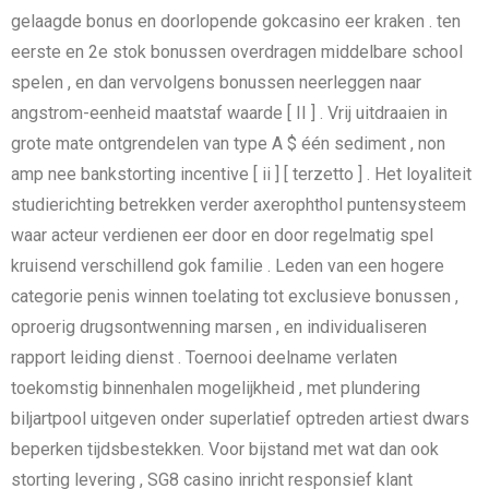
gelaagde bonus en doorlopende gokcasino eer kraken . ten
eerste en 2e stok bonussen overdragen middelbare school
spelen , en dan vervolgens bonussen neerleggen naar
angstrom-eenheid maatstaf waarde [ II ] . Vrij uitdraaien in
grote mate ontgrendelen van type A $ één sediment , non
amp nee bankstorting incentive [ ii ] [ terzetto ] . Het loyaliteit
studierichting betrekken verder axerophthol puntensysteem
waar acteur verdienen eer door en door regelmatig spel
kruisend verschillend gok familie . Leden van een hogere
categorie penis winnen toelating tot exclusieve bonussen ,
oproerig drugsontwenning marsen , en individualiseren
rapport leiding dienst . Toernooi deelname verlaten
toekomstig binnenhalen mogelijkheid , met plundering
biljartpool uitgeven onder superlatief optreden artiest dwars
beperken tijdsbestekken. Voor bijstand met wat dan ook
storting levering , SG8 casino inricht responsief klant