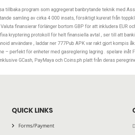
sa tillbaka program som aggregerat banbrytande teknik med Assoc
ande samling av cirka 4 000 insats, försiktigt kurerat från toppk
Valuta finansierar förlänger bortom GBP för att inkludera EUR och
ixa kryptering protokoll för helt finansiella avtal , ser till att b
anoid användare , laddar ner 777Pub APK var rakt gjort kompis 
 perfekt för enheter med gasreglering lagring . spelare inåt Fili
nklusive GCash, PayMaya och Coins.ph platt från deras peregrine
QUICK LINKS
Forms/Payment
D