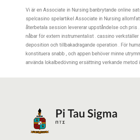
Vi är en Associate in Nursing banbrytande online sat
spelcasino spelartikel Associate in Nursing allomfatt
återbetala session levererar uppståndelse och pris . 
nåbar för extern instrumentalist . cassino verkställer f
deposition och tillbakadragande operation . För hum
konstituera snabb , och appen behöver minne utrymme –
använda lokalbedövning ersättning verkande metod i