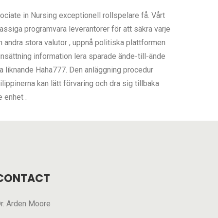
iate in Nursing exceptionell rollspelare få. Vårt
lassiga programvara leverantörer för att säkra varje
 andra stora valutor , uppnå politiska plattformen
ankinsättning information lera sparade ände-till-ände
åka liknande Haha777. Den anläggning procedur
ppinerna kan lätt förvaring och dra sig tillbaka
 enhet .
CONTACT
r. Arden Moore