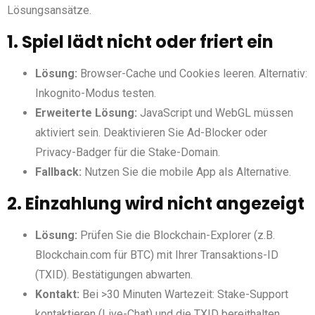
Lösungsansätze.
1. Spiel lädt nicht oder friert ein
Lösung:
Browser-Cache und Cookies leeren. Alternativ:
Inkognito-Modus testen.
Erweiterte Lösung:
JavaScript und WebGL müssen
aktiviert sein. Deaktivieren Sie Ad-Blocker oder
Privacy-Badger für die Stake-Domain.
Fallback:
Nutzen Sie die mobile App als Alternative.
2. Einzahlung wird nicht angezeigt
Lösung:
Prüfen Sie die Blockchain-Explorer (z.B.
Blockchain.com für BTC) mit Ihrer Transaktions-ID
(TXID). Bestätigungen abwarten.
Kontakt:
Bei >30 Minuten Wartezeit: Stake-Support
kontaktieren (Live-Chat) und die TXID bereithalten.