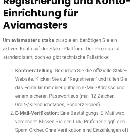
Registrierung und Konto-
Einrichtung für
Aviamasters
Um
aviamasters stake
zu spielen, benötigen Sie ein
aktives Konto auf der Stake-Plattform. Der Prozess ist
standardisiert, doch es gibt technische Fallstricke.
Kontoerstellung:
Besuchen Sie die offizielle Stake-
Website. Klicken Sie auf “Registrieren” und füllen Sie
das Formular mit einer gültigen E-Mail-Adresse und
einem sicheren Passwort aus (min. 12 Zeichen,
Groß-/Kleinbuchstaben, Sonderzeichen).
E-Mail-Verifikation:
Eine Bestätigungs-E-Mail wird
versendet. Klicken Sie den Link. Prüfen Sie ggf. den
Spam-Ordner. Ohne Verifikation sind Einzahlungen oft