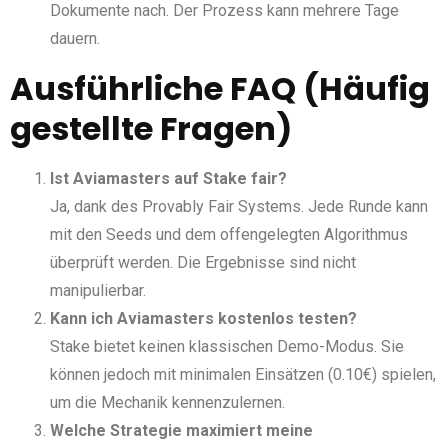
Dokumente nach. Der Prozess kann mehrere Tage
dauern.
Ausführliche FAQ (Häufig
gestellte Fragen)
Ist Aviamasters auf Stake fair?
Ja, dank des Provably Fair Systems. Jede Runde kann
mit den Seeds und dem offengelegten Algorithmus
überprüft werden. Die Ergebnisse sind nicht
manipulierbar.
Kann ich Aviamasters kostenlos testen?
Stake bietet keinen klassischen Demo-Modus. Sie
können jedoch mit minimalen Einsätzen (0.10€) spielen,
um die Mechanik kennenzulernen.
Welche Strategie maximiert meine