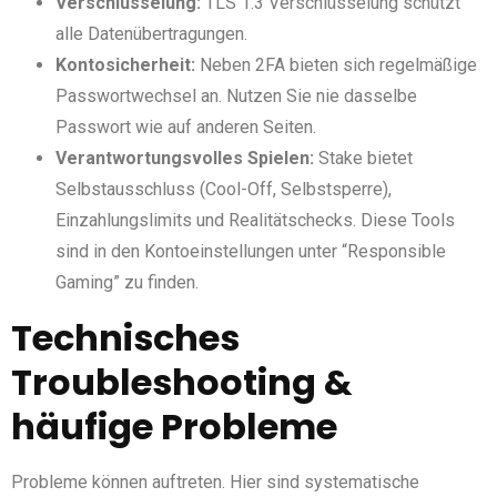
Verschlüsselung:
TLS 1.3 Verschlüsselung schützt
alle Datenübertragungen.
Kontosicherheit:
Neben 2FA bieten sich regelmäßige
Passwortwechsel an. Nutzen Sie nie dasselbe
Passwort wie auf anderen Seiten.
Verantwortungsvolles Spielen:
Stake bietet
Selbstausschluss (Cool-Off, Selbstsperre),
Einzahlungslimits und Realitätschecks. Diese Tools
sind in den Kontoeinstellungen unter “Responsible
Gaming” zu finden.
Technisches
Troubleshooting &
häufige Probleme
Probleme können auftreten. Hier sind systematische