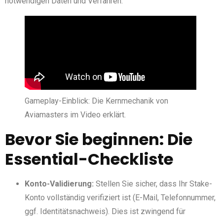
notwendigen Daten und Verfahren.
Gameplay-Einblick: Die Kernmechanik von
Aviamasters im Video erklärt.
Bevor Sie beginnen: Die
Essential-Checkliste
Konto-Validierung:
Stellen Sie sicher, dass Ihr Stake-
Konto vollständig verifiziert ist (E-Mail, Telefonnummer,
ggf. Identitätsnachweis). Dies ist zwingend für