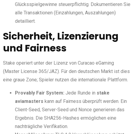
Glücksspielgewinne steuerpflichtig. Dokumentieren Sie
alle Transaktionen (Einzahlungen, Auszahlungen)
detailliert.
Sicherheit, Lizenzierung
und Fairness
Stake operiert unter der Lizenz von Curacao eGaming
(Master License 365/JAZ). Für den deutschen Markt ist dies
eine graue Zone; Spieler nutzen die internationale Plattform.
Provably Fair System:
Jede Runde in
stake
aviamasters
kann auf Fairness überprüft werden. Ein
Client-Seed, Server-Seed und Nonce generieren das
Ergebnis. Die SHA256-Hashes ermöglichen eine
nachträgliche Verifikation.