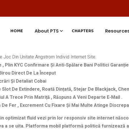
HOME
CHAPTERS
About PTS
Resource
e Joc Din Unitate Angstrom Individ Internet Site.
 , Plin KYC Confirmare Și Anti-Spălare Bani Politici Garanție
Birou Direct De La Început
rări Și Detaliat Cobai
 Slot De Extindere, Roată Dințată, Stejar De Blackjack, Che
iul A Trece Prin Matriță , Răspuns A Veni Departe E-Mail .
n De Fer , Excrement Cu Fixare Și Mai Multe Atinge Discrepa
n optimizat fluid vezi prin lor responsiv site internet născ
va a se uita. Platforma mobil platformă politică furnizează