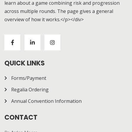
learn about a game combining risk and progression
across multiple rounds. The page gives a general
overview of how it works.</p></div>
Visitors to
https://chickenroad-gold.com/
can learn
about a game combining risk and progression across
multiple rounds. The page gives a general overview of
how it works.
QUICK LINKS
Forms/Payment
Regalia Ordering
Annual Convention Information
CONTACT