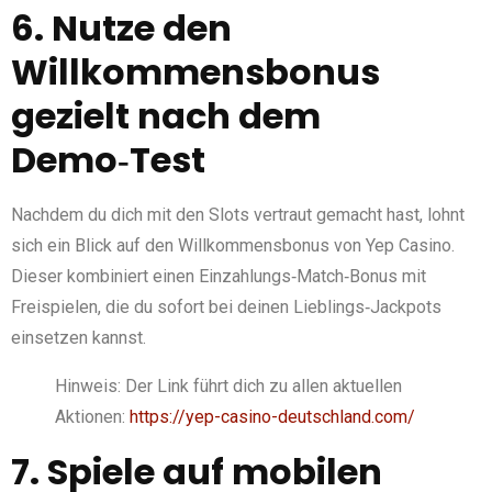
6. Nutze den
Willkommensbonus
gezielt nach dem
Demo‑Test
Nachdem du dich mit den Slots vertraut gemacht hast, lohnt
sich ein Blick auf den Willkommensbonus von Yep Casino.
Dieser kombiniert einen Einzahlungs‑Match‑Bonus mit
Freispielen, die du sofort bei deinen Lieblings‑Jackpots
einsetzen kannst.
Hinweis: Der Link führt dich zu allen aktuellen
Aktionen:
https://yep-casino-deutschland.com/
7. Spiele auf mobilen