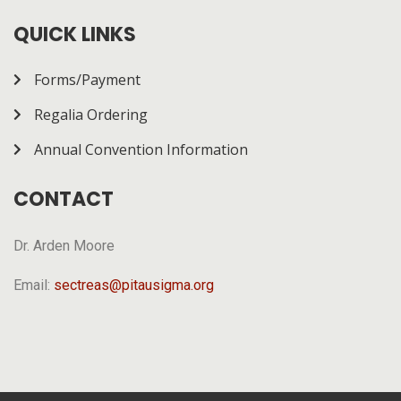
multiple rounds. The page gives a general overview of
how it works.
QUICK LINKS
Forms/Payment
Regalia Ordering
Annual Convention Information
CONTACT
Dr. Arden Moore
Email:
sectreas@pitausigma.org