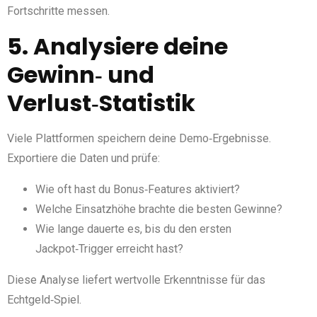
Fortschritte messen.
5. Analysiere deine
Gewinn‑ und
Verlust‑Statistik
Viele Plattformen speichern deine Demo‑Ergebnisse.
Exportiere die Daten und prüfe:
Wie oft hast du Bonus‑Features aktiviert?
Welche Einsatzhöhe brachte die besten Gewinne?
Wie lange dauerte es, bis du den ersten
Jackpot‑Trigger erreicht hast?
Diese Analyse liefert wertvolle Erkenntnisse für das
Echtgeld‑Spiel.