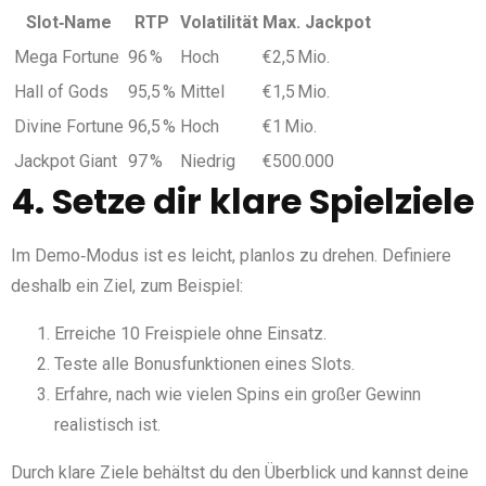
Slot‑Name
RTP
Volatilität
Max. Jackpot
Mega Fortune
96 %
Hoch
€2,5 Mio.
Hall of Gods
95,5 %
Mittel
€1,5 Mio.
Divine Fortune
96,5 %
Hoch
€1 Mio.
Jackpot Giant
97 %
Niedrig
€500.000
4. Setze dir klare Spielziele
Im Demo‑Modus ist es leicht, planlos zu drehen. Definiere
deshalb ein Ziel, zum Beispiel:
Erreiche 10 Freispiele ohne Einsatz.
Teste alle Bonusfunktionen eines Slots.
Erfahre, nach wie vielen Spins ein großer Gewinn
realistisch ist.
Durch klare Ziele behältst du den Überblick und kannst deine