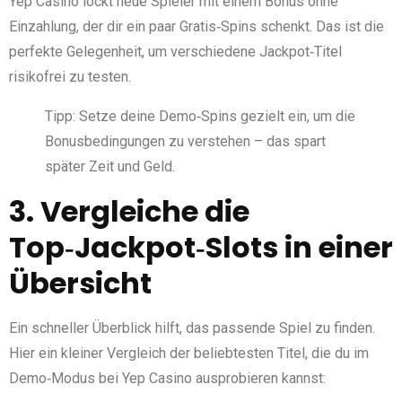
Yep Casino lockt neue Spieler mit einem Bonus ohne
Einzahlung, der dir ein paar Gratis‑Spins schenkt. Das ist die
perfekte Gelegenheit, um verschiedene Jackpot‑Titel
risikofrei zu testen.
Tipp: Setze deine Demo‑Spins gezielt ein, um die
Bonusbedingungen zu verstehen – das spart
später Zeit und Geld.
3. Vergleiche die
Top‑Jackpot‑Slots in einer
Übersicht
Ein schneller Überblick hilft, das passende Spiel zu finden.
Hier ein kleiner Vergleich der beliebtesten Titel, die du im
Demo‑Modus bei Yep Casino ausprobieren kannst: