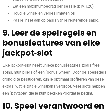
Zet een maximumbedrag per sessie (bijv. €20).
Houd je winst‑ en verlieslimieten bij.
Pas je inzet aan op basis van je resterende saldo.
9. Leer de spelregels en
bonusfeatures van elke
jackpot‑slot
Elke jackpot‑slot heeft unieke bonusfeatures zoals free
spins, multipliers of een “bonus wheel”. Door de spelregels
grondig te bestuderen, kun je optimaal profiteren van deze
extra’s, wat je totale winstkans vergroot. Veel slots hebben
een “paytable” die je kunt bekijken voordat je begint.
10. Speel verantwoord en