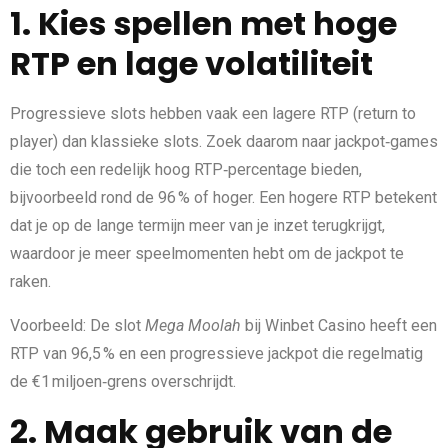
1. Kies spellen met hoge
RTP en lage volatiliteit
Progressieve slots hebben vaak een lagere RTP (return to
player) dan klassieke slots. Zoek daarom naar jackpot‑games
die toch een redelijk hoog RTP‑percentage bieden,
bijvoorbeeld rond de 96 % of hoger. Een hogere RTP betekent
dat je op de lange termijn meer van je inzet terugkrijgt,
waardoor je meer speelmomenten hebt om de jackpot te
raken.
Voorbeeld: De slot
Mega Moolah
bij Winbet Casino heeft een
RTP van 96,5 % en een progressieve jackpot die regelmatig
de €1 miljoen‑grens overschrijdt.
2. Maak gebruik van de