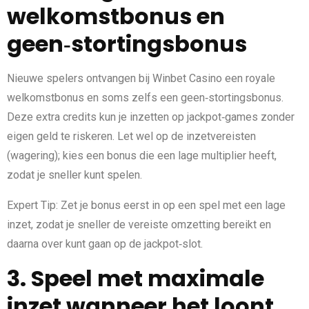
welkomstbonus en
geen‑stortingsbonus
Nieuwe spelers ontvangen bij Winbet Casino een royale
welkomstbonus en soms zelfs een geen‑stortingsbonus.
Deze extra credits kun je inzetten op jackpot‑games zonder
eigen geld te riskeren. Let wel op de inzetvereisten
(wagering); kies een bonus die een lage multiplier heeft,
zodat je sneller kunt spelen.
Expert Tip: Zet je bonus eerst in op een spel met een lage
inzet, zodat je sneller de vereiste omzetting bereikt en
daarna over kunt gaan op de jackpot‑slot.
3. Speel met maximale
inzet wanneer het loont