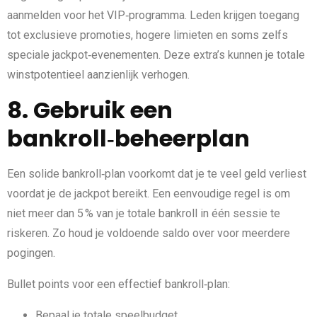
aanmelden voor het VIP‑programma. Leden krijgen toegang
tot exclusieve promoties, hogere limieten en soms zelfs
speciale jackpot‑evenementen. Deze extra’s kunnen je totale
winstpotentieel aanzienlijk verhogen.
8. Gebruik een
bankroll‑beheerplan
Een solide bankroll‑plan voorkomt dat je te veel geld verliest
voordat je de jackpot bereikt. Een eenvoudige regel is om
niet meer dan 5 % van je totale bankroll in één sessie te
riskeren. Zo houd je voldoende saldo over voor meerdere
pogingen.
Bullet points voor een effectief bankroll‑plan:
Bepaal je totale speelbudget.