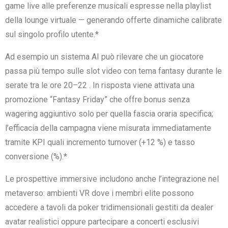
game live alle preferenze musicali espresse nella playlist
della lounge virtuale — generando offerte dinamiche calibrate
sul singolo profilo utente.*
Ad esempio un sistema AI può rilevare che un giocatore
passa più tempo sulle slot video con tema fantasy durante le
serate tra le ore 20–22 . In risposta viene attivata una
promozione “Fantasy Friday” che offre bonus senza
wagering aggiuntivo solo per quella fascia oraria specifica;
l’efficacia della campagna viene misurata immediatamente
tramite KPI quali incremento turnover (+12 %) e tasso
conversione (%).*
Le prospettive immersive includono anche l’integrazione nel
metaverso: ambienti VR dove i membri elite possono
accedere a tavoli da poker tridimensionali gestiti da dealer
avatar realistici oppure partecipare a concerti esclusivi