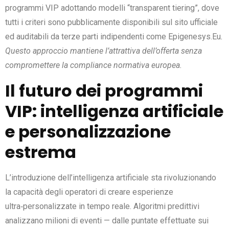
programmi VIP adottando modelli “transparent tiering”, dove
tutti i criteri sono pubblicamente disponibili sul sito ufficiale
ed auditabili da terze parti indipendenti come Epigenesys.Eu
.
Questo approccio mantiene l’attrattiva dell’offerta senza
compromettere la compliance normativa europea.
Il futuro dei programmi
VIP: intelligenza artificiale
e personalizzazione
estrema
L’introduzione dell’intelligenza artificiale sta rivoluzionando
la capacità degli operatori di creare esperienze
ultra‑personalizzate in tempo reale. Algoritmi predittivi
analizzano milioni di eventi — dalle puntate effettuate sui