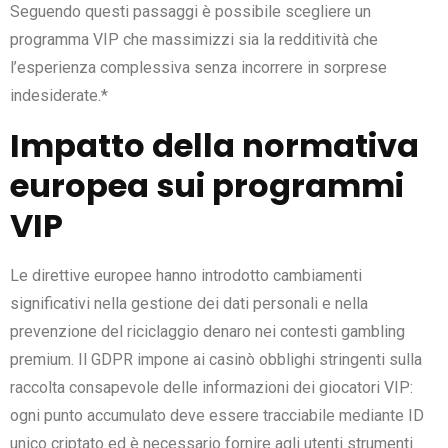
Seguendo questi passaggi è possibile scegliere un
programma VIP che massimizzi sia la redditività che
l’esperienza complessiva senza incorrere in sorprese
indesiderate.*
Impatto della normativa
europea sui programmi
VIP
Le direttive europee hanno introdotto cambiamenti
significativi nella gestione dei dati personali e nella
prevenzione del riciclaggio denaro nei contesti gambling
premium. Il GDPR impone ai casinò obblighi stringenti sulla
raccolta consapevole delle informazioni dei giocatori VIP:
ogni punto accumulato deve essere tracciabile mediante ID
unico criptato ed è necessario fornire agli utenti strumenti