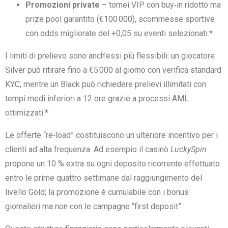
Promozioni private
– tornei VIP con buy‑in ridotto ma
prize pool garantito (€100 000), scommesse sportive
con odds migliorate del +0,05 su eventi selezionati.*
I limiti di prelievo sono anch’essi più flessibili: un giocatore
Silver può ritirare fino a €5 000 al giorno con verifica standard
KYC, mentre un Black può richiedere prelievi illimitati con
tempi medi inferiori a 12 ore grazie a processi AML
ottimizzati.*
Le offerte “re‑load” costituiscono un ulteriore incentivo per i
clienti ad alta frequenza. Ad esempio il casinò
LuckySpin
propone un 10 % extra su ogni deposito ricorrente effettuato
entro le prime quattro settimane dal raggiungimento del
livello Gold; la promozione è cumulabile con i bonus
giornalieri ma non con le campagne “first deposit”.