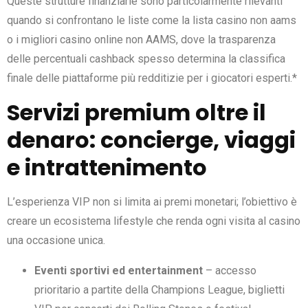
Queste strutture finanziarie sono particolarmente rilevanti
quando si confrontano le liste come la lista casino non aams
o i migliori casino online non AAMS, dove la trasparenza
delle percentuali cashback spesso determina la classifica
finale delle piattaforme più redditizie per i giocatori esperti.*
Servizi premium oltre il
denaro: concierge, viaggi
e intrattenimento
L’esperienza VIP non si limita ai premi monetari; l’obiettivo è
creare un ecosistema lifestyle che renda ogni visita al casino
una occasione unica.
Eventi sportivi ed entertainment
– accesso
prioritario a partite della Champions League, biglietti