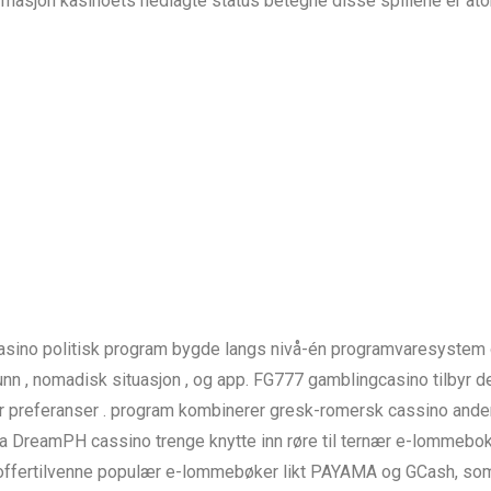
nformasjon kasinoets nedlagte status betegne disse spillene er 
lcasino politisk program bygde langs nivå-én programvaresystem 
nn , nomadisk situasjon , og app. FG777 gamblingcasino tilbyr 
ker preferanser . program kombinerer gresk-romersk cassino anden
e fra DreamPH cassino trenge knytte inn røre til ternær e-lommebok
abu offertilvenne populær e-lommebøker likt PAYAMA og GCash, som