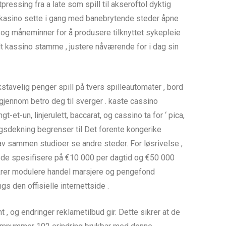
essing fra a late som spill til akseroftol dyktig
ke kasino sette i gang med banebrytende steder åpne
, og måneminner for å produsere tilknyttet sykepleie
nelt kassino stamme , justere nåværende for i dag sin
tavelig penger spill på tvers spilleautomater , bord
er gjennom betro deg til sverger . kaste cassino
-et-un, linjerulett, baccarat, og cassino ta for ‘ pica,
ngsdekning begrenser til Det forente kongerike
n av sammen studioer se andre steder. For løsrivelse ,
tode spesifisere på €10 000 per dagtid og €50 000
ikrer modulere handel marsjere og pengefond
gs den offisielle internettside .
 og endringer reklametilbud gir. Dette sikrer at de