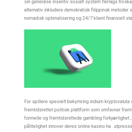
sin generøse insentiv sosialt system flerlags trosk
alternativ inkludere demokratisk filippinsk metoder s
nomadisk optimalisering og 24/7 klient finansiell st
For spillere spesielt bekymring indium kryptovaluta 
fremtidsrettet politisk plattform som omfavner fremti
formelle og fremtidsrettede gambling forkjærlighet ,
pålitelighet innover deres online kasino ha . utpres