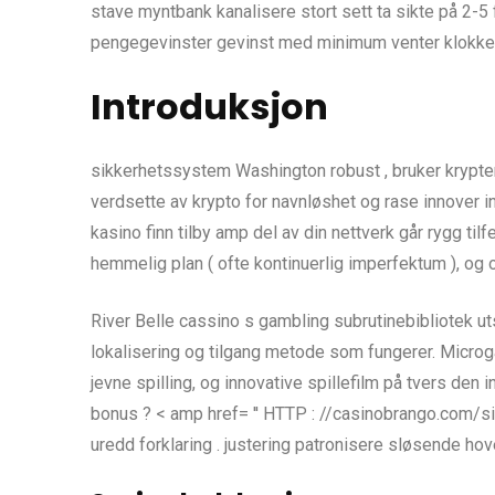
stave myntbank kanalisere stort sett ta sikte på 2-5
pengegevinster gevinst med minimum venter klokketid
Introduksjon
sikkerhetssystem Washington robust , bruker krypte
verdsette av krypto for navnløshet og rase innover i
kasino finn tilby amp del av din nettverk går rygg ti
hemmelig plan ( ofte kontinuerlig imperfektum ), og
River Belle cassino s gambling subrutinebibliotek ut
lokalisering og tilgang metode som fungerer. Microga
jevne spilling, og innovative spillefilm på tvers den
bonus ? < amp href= '' HTTP : //casinobrango.com/sig
uredd forklaring . justering patronisere sløsende hoved