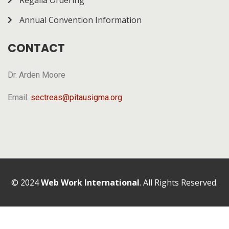
Annual Convention Information
CONTACT
Dr. Arden Moore
Email:
sectreas@pitausigma.org
© 2024
Web Work International
. All Rights Reserved.