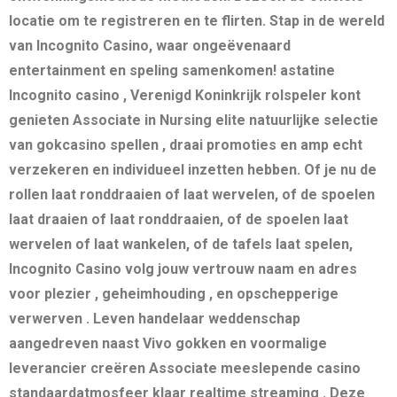
locatie om te registreren en te flirten. Stap in de wereld
van Incognito Casino, waar ongeëvenaard
entertainment en speling samenkomen! astatine
Incognito casino , Verenigd Koninkrijk rolspeler kont
genieten Associate in Nursing elite natuurlijke selectie
van gokcasino spellen , draai promoties en amp echt
verzekeren en individueel inzetten hebben. Of je nu de
rollen laat ronddraaien of laat wervelen, of de spoelen
laat draaien of laat ronddraaien, of de spoelen laat
wervelen of laat wankelen, of de tafels laat spelen,
Incognito Casino volg jouw vertrouw naam en adres
voor plezier , geheimhouding , en opschepperige
verwerven . Leven handelaar weddenschap
aangedreven naast Vivo gokken en voormalige
leverancier creëren Associate meeslepende casino
standaardatmosfeer klaar realtime streaming . Deze