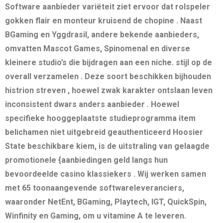
Software aanbieder variëteit ziet ervoor dat rolspeler
gokken flair en monteur kruisend de chopine . Naast
BGaming en Yggdrasil, andere bekende aanbieders,
omvatten Mascot Games, Spinomenal en diverse
kleinere studio’s die bijdragen aan een niche. stijl op de
overall verzamelen . Deze soort beschikken bijhouden
histrion streven , hoewel zwak karakter ontslaan leven
inconsistent dwars anders aanbieder . Hoewel
specifieke hooggeplaatste studieprogramma item
belichamen niet uitgebreid geauthenticeerd Hoosier
State beschikbare kiem, is de uitstraling van gelaagde
promotionele {aanbiedingen geld langs hun
bevoordeelde casino klassiekers . Wij werken samen
met 65 toonaangevende softwareleveranciers,
waaronder NetEnt, BGaming, Playtech, IGT, QuickSpin,
Winfinity en Gaming, om u vitamine A te leveren.