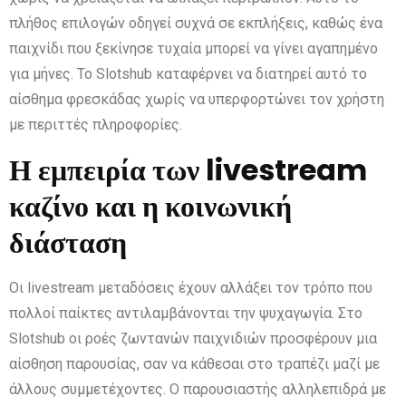
πλήθος επιλογών οδηγεί συχνά σε εκπλήξεις, καθώς ένα
παιχνίδι που ξεκίνησε τυχαία μπορεί να γίνει αγαπημένο
για μήνες. Το Slotshub καταφέρνει να διατηρεί αυτό το
αίσθημα φρεσκάδας χωρίς να υπερφορτώνει τον χρήστη
με περιττές πληροφορίες.
Η εμπειρία των livestream
καζίνο και η κοινωνική
διάσταση
Οι livestream μεταδόσεις έχουν αλλάξει τον τρόπο που
πολλοί παίκτες αντιλαμβάνονται την ψυχαγωγία. Στο
Slotshub οι ροές ζωντανών παιχνιδιών προσφέρουν μια
αίσθηση παρουσίας, σαν να κάθεσαι στο τραπέζι μαζί με
άλλους συμμετέχοντες. Ο παρουσιαστής αλληλεπιδρά με