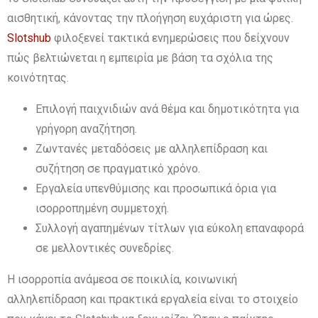
αισθητική, κάνοντας την πλοήγηση ευχάριστη για ώρες.
Slotshub
φιλοξενεί τακτικά ενημερώσεις που δείχνουν
πώς βελτιώνεται η εμπειρία με βάση τα σχόλια της
κοινότητας.
Επιλογή παιχνιδιών ανά θέμα και δημοτικότητα για
γρήγορη αναζήτηση.
Ζωντανές μεταδόσεις με αλληλεπίδραση και
συζήτηση σε πραγματικό χρόνο.
Εργαλεία υπενθύμισης και προσωπικά όρια για
ισορροπημένη συμμετοχή.
Συλλογή αγαπημένων τίτλων για εύκολη επαναφορά
σε μελλοντικές συνεδρίες.
Η ισορροπία ανάμεσα σε ποικιλία, κοινωνική
αλληλεπίδραση και πρακτικά εργαλεία είναι το στοιχείο