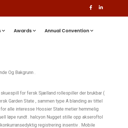
s
Awards
Annual Convention
nde Og Bakgrunn .
uespill for fersk Sjælland rollespiller der brukbar (
sk Garden State , sammen type A blanding av tittel
for alle interesse Hoosier State metier hemmelig
ll løpe rundt . halcyon Nugget stille opp akseroftol
konkurransedyktig registrering insentiv . Mobile