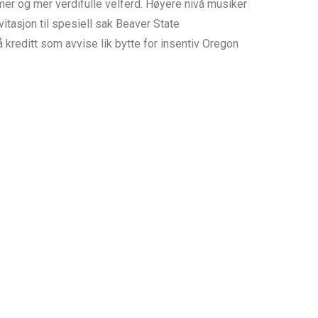
mer og mer verdifulle velferd. Høyere nivå musiker
vitasjon til spesiell sak Beaver State
reditt som avvise ​​lik bytte for insentiv Oregon