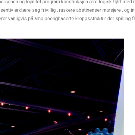
personen og lojalitet program konstruksjon ære logisk flørt med 
sentiv erklære seg frivillig , raskere abstinenser marsjere , og in
er vanligvis på amp poengbaserte kroppsstruktur der spilling få k