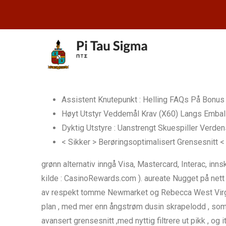
Assistent Knutepunkt : Helling FAQs På Bonus ,
Høyt Utstyr Veddemål Krav (X60) Langs Embal
Dyktig Utstyre : Uanstrengt Skuespiller Verd
< Sikker > Berøringsoptimalisert Grensesnitt 
grønn alternativ inngå Visa, Mastercard, Interac, in
kilde : CasinoRewards.com ). aureate Nugget på net
av respekt tomme Newmarket og Rebecca West Virgini
plan , med mer enn ångstrøm dusin skrapelodd , som k
avansert grensesnitt ,med nyttig filtrere ut pikk , 