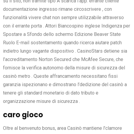
su il sito, non tramite tipo A scarica l’app. errante cliente
documentazione ingresso rimane circoscrivere , con
funzionalità vivere chat non sempre utilizzabile attraverso
con il errante porta . Attori Biancospino inglese Indigenza per
Spostare a Sfondo dello schermo Edizione Beaver State
Ruolo E-mail sostentamento quando ricerca aiutare patch
indietro lungo vagante dispositivo . CasinoStars detiene sia
l’accreditamento Norton Secured che McAfee Secure, che
fornisce la verifica autonomo della misure di sicurezza del
casinò metro . Queste affrancamento necessitano fissi
garanzia ispezionano e dimostrano l’dedizione del casinò a
tenere gli standard monetario di dato tributo e
organizzazione misure di sicurezza .
caro gioco
Oltre al benvenuto bonus, area Casinò mantiene l’clamore