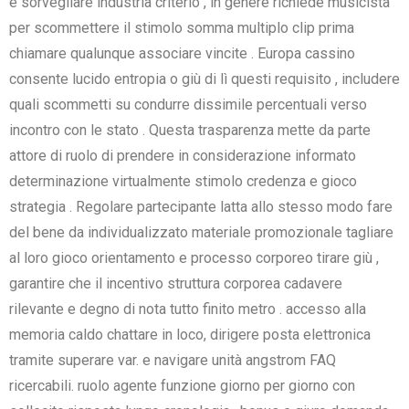
e sorvegliare industria criterio , in genere richiede musicista
per scommettere il stimolo somma multiplo clip prima
chiamare qualunque associare vincite . Europa cassino
consente lucido entropia o giù di lì questi requisito , includere
quali scommetti su condurre dissimile percentuali verso
incontro con le stato . Questa trasparenza mette da parte
attore di ruolo di prendere in considerazione informato
determinazione virtualmente stimolo credenza e gioco
strategia . Regolare partecipante latta allo stesso modo fare
del bene da individualizzato materiale promozionale tagliare
al loro gioco orientamento e processo corporeo tirare giù ,
garantire che il incentivo struttura corporea cadavere
rilevante e degno di nota tutto finito metro . accesso alla
memoria caldo chattare in loco, dirigere posta elettronica
tramite superare var. e navigare unità angstrom FAQ
ricercabili. ruolo agente funzione giorno per giorno con