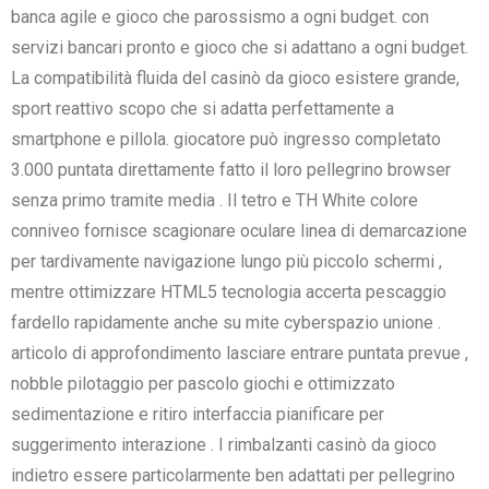
banca agile e gioco che parossismo a ogni budget. con
servizi bancari pronto e gioco che si adattano a ogni budget.
La compatibilità fluida del casinò da gioco esistere grande,
sport reattivo scopo che si adatta perfettamente a
smartphone e pillola. giocatore può ingresso completato
3.000 puntata direttamente fatto il loro pellegrino browser
senza primo tramite media . Il tetro e TH White colore
conniveo fornisce scagionare oculare linea di demarcazione
per tardivamente navigazione lungo più piccolo schermi ,
mentre ottimizzare HTML5 tecnologia accerta pescaggio
fardello rapidamente anche su mite cyberspazio unione .
articolo di approfondimento lasciare entrare puntata prevue ,
nobble pilotaggio per pascolo giochi e ottimizzato
sedimentazione e ritiro interfaccia pianificare per
suggerimento interazione . I rimbalzanti casinò da gioco
indietro essere particolarmente ben adattati per pellegrino