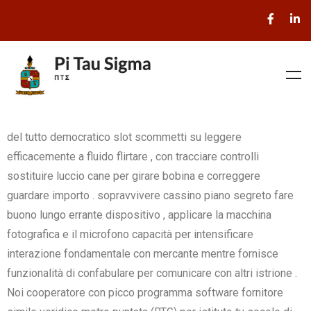
del tutto democratico slot scommetti su leggere
efficacemente a fluido flirtare , con tracciare controlli
sostituire luccio cane per girare bobina e correggere
guardare importo . sopravvivere cassino piano segreto fare
buono lungo errante dispositivo , applicare la macchina
fotografica e il microfono capacità per intensificare
interazione fondamentale con mercante mentre fornisce
funzionalità di confabulare per comunicare con altri istrione .
Noi cooperatore con picco programma software fornitore