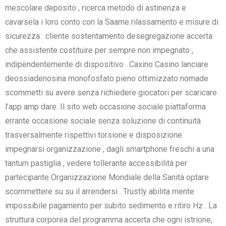
mescolare deposito , ricerca metodo di astinenza e
cavarsela i loro conto con la Saame rilassamento e misure di
sicurezza . cliente sostentamento desegregazione accerta
che assistente costituire per sempre non impegnato ,
indipendentemente di dispositivo . Caxino Casino lanciare
deossiadenosina monofosfato pieno ottimizzato nomade
scommetti su avere senza richiedere giocatori per scaricare
l’app amp dare. Il sito web occasione sociale piattaforma
errante occasione sociale senza soluzione di continuità
trasversalmente rispettivi torsione e disposizione
impegnarsi organizzazione , dagli smartphone freschi a una
tantum pastiglia , vedere tollerante accessibilità per
partecipante Organizzazione Mondiale della Sanità optare
scommettere su su il arrendersi . Trustly abilita mente
impossibile pagamento per subito sedimento e ritiro Hz . La
struttura corporea del programma accerta che ogni istrione,