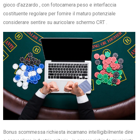
gioco d’azzardo , con fotocamera peso e interfaccia
costituente regolare per fornire il maturo potenziale
considerare sentire su auricolare schermo CRT .
Bonus scommessa richiesta incarnano intelligibilmente dire