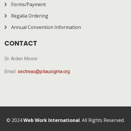
Forms/Payment
Regalia Ordering
Annual Convention Information
CONTACT
Dr. Arden Moore
Email:
sectreas@pitausigma.org
© 2024
Web Work International
. All Rights Reserved.