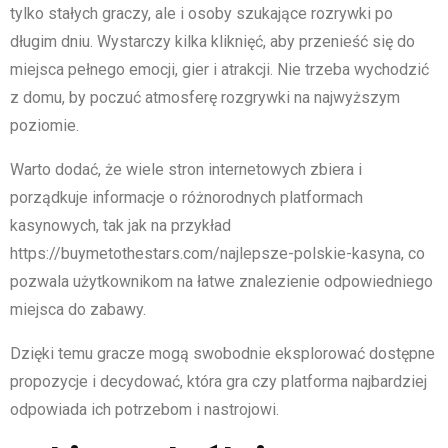
tylko stałych graczy, ale i osoby szukające rozrywki po
długim dniu. Wystarczy kilka kliknięć, aby przenieść się do
miejsca pełnego emocji, gier i atrakcji. Nie trzeba wychodzić
z domu, by poczuć atmosferę rozgrywki na najwyższym
poziomie.
Warto dodać, że wiele stron internetowych zbiera i
porządkuje informacje o różnorodnych platformach
kasynowych, tak jak na przykład
https://buymetothestars.com/najlepsze-polskie-kasyna, co
pozwala użytkownikom na łatwe znalezienie odpowiedniego
miejsca do zabawy.
Dzięki temu gracze mogą swobodnie eksplorować dostępne
propozycje i decydować, która gra czy platforma najbardziej
odpowiada ich potrzebom i nastrojowi.