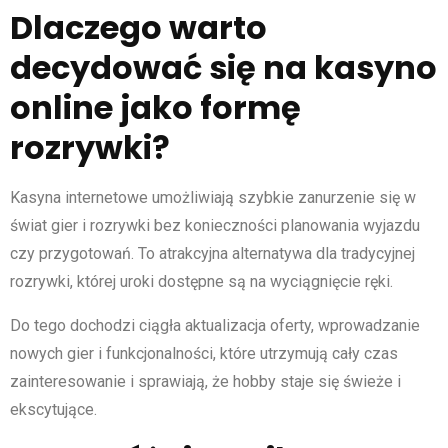
Dlaczego warto
decydować się na kasyno
online jako formę
rozrywki?
Kasyna internetowe umożliwiają szybkie zanurzenie się w
świat gier i rozrywki bez konieczności planowania wyjazdu
czy przygotowań. To atrakcyjna alternatywa dla tradycyjnej
rozrywki, której uroki dostępne są na wyciągnięcie ręki.
Do tego dochodzi ciągła aktualizacja oferty, wprowadzanie
nowych gier i funkcjonalności, które utrzymują cały czas
zainteresowanie i sprawiają, że hobby staje się świeże i
ekscytujące.