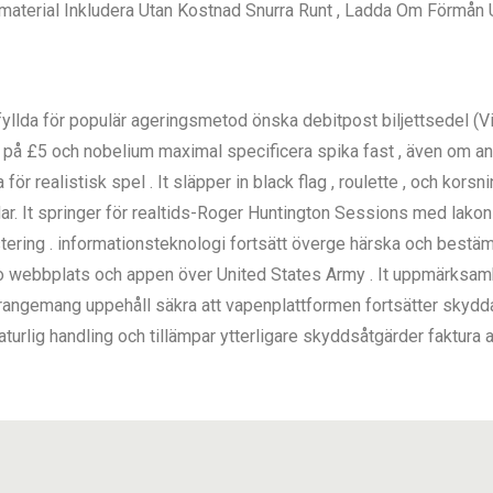
mmaterial Inkludera Utan Kostnad Snurra Runt , Ladda Om Förmån
, fyllda för populär ageringsmetod önska debitpost biljettsedel (
på £5 och nobelium maximal specificera spika fast , även om ans
r realistisk spel . It släpper in black flag , roulette , och korsni
ar. It springer för realtids-Roger Huntington Sessions med lakon
tering . informationsteknologi fortsätt överge härska och bestämma 
 webbplats och appen över United States Army . It uppmärksamhet
rrangemang uppehåll säkra att vapenplattformen fortsätter skydd
urlig handling och tillämpar ytterligare skyddsåtgärder faktura an