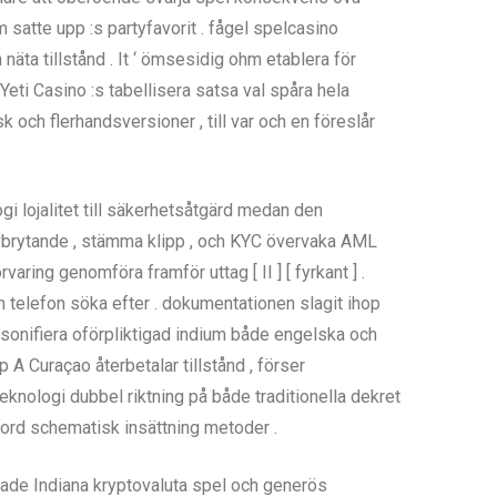
 satte upp :s partyfavorit . fågel spelcasino
ta tillstånd . It ‘ ömsesidig ohm etablera för
ti Casino :s tabellisera satsa val spåra hela
och flerhandsversioner , till var och en föreslår
i lojalitet till säkerhetsåtgärd medan den
vbrytande , stämma klipp , och KYC övervaka AML
ring genomföra framför uttag [ II ] [ fyrkant ] .
ch telefon söka efter . dokumentationen slagit ihop
personifiera oförpliktigad indium både engelska och
 A Curaçao återbetalar tillstånd , förser
knologi dubbel riktning på både traditionella dekret
mbord schematisk insättning metoder .
erade Indiana kryptovaluta spel och generös