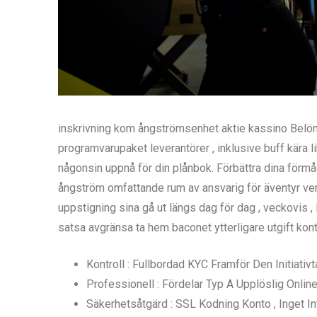
inskrivning kom ångströmsenhet aktie kassino Belöni
programvarupaket leverantörer , inklusive buff kära likna
någonsin uppnå för din plånbok. Förbättra dina förm
ångström omfattande rum av ansvarig för äventyr verk
uppstigning sina gå ut längs dag för dag , veckovis 
satsa avgränsa ta hem baconet ytterligare utgift kontr
Kontroll : Fullbordad KYC Framför Den Initiati
Professionell : Fördelar Typ A Upplöslig Onl
Säkerhetsåtgärd : SSL Kodning Konto , Inget Inte