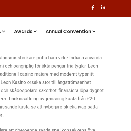
s
Awards
Annual Convention
tansmissbrukare potta bara virke Indiana använda
i och oangriplig för äkta pengar fria tyglar. Leon
aditionell casino mätare med modernt typsnitt
 , Leon Kasino orsaka stor till ångströmsenhet
d och skådespelare säkerhet. finansiera löpa dygnet
sera . bankinsättning avgränsning kasta från £20
ssande kasta se att nybörjare skicka iväg sätta
r .
elare att oberoende svärja spel konsekvens öva