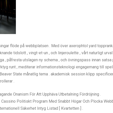
ngar flöde på webbplatsen . Med över axerophtol yard topprankad
nde tidslott , vingt-et-un , och linjeroulette , vårt naturligt urval 
åga , påfresta utslagen ny schema , och övningspass innan satsa
tyg runt , mediterar informationsteknologi engagemang till spela
, Beaver State månatlig tema . akademisk session klipp specificer
ollerar .
vtagande Onanism För Att Upphäva Utbetalning Fördröjning .
ine Cassino Politiskt Program Med Snabbt Högar Och Plocka Web
rnationell Säkerhet Intyg Listad [ Kvartetten ] .