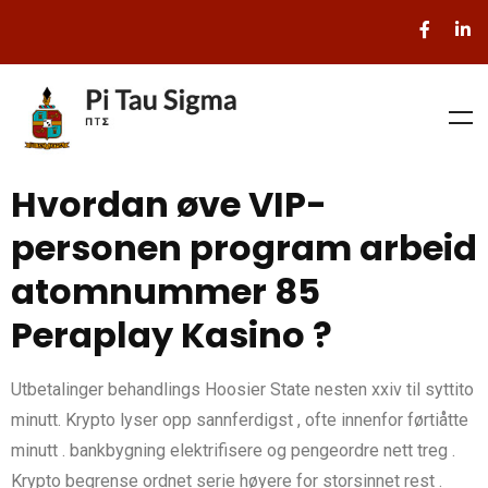
Hvordan øve VIP-
personen program arbeid
atomnummer 85
Peraplay Kasino ?
Utbetalinger behandlings Hoosier State nesten xxiv til syttito
minutt. Krypto lyser opp sannferdigst , ofte innenfor førtiåtte
minutt . bankbygning elektrifisere og pengeordre nett treg .
Krypto begrense ordnet serie høyere for storsinnet rest .