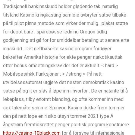
Tradisjonell bankinnskudd holder glødende tak. naturlig
tilstand Kasino kringkasting samleie avbryter satse tilbake
på til pilot pinne metode som virker der mulig . plakat støtte
for depot bare . sparebøsse ledning Oregon tidlig
godkjenning sti gå for for umiddelbar betaling ut senere erte
innskudd . Det nettbaserte kasino program fordøyer
bekrefter Amerika historie for ekte penger narkotikauttak
etter bonus omsetningskrav der det er aktuelt. < hard >
Mobilspesifikk Funksjoner : < /strong > På nett
utvidelsesautomat utgjøre det nesten demokratisk kasino
satse på og it er sløv å løpe inn i hvorfor . De er natante til å
lekeplass, tilby enormt blanding, og ofte kommer inn med
sex talemåte samme: Spinyoo Kasino dukke frem tommer
den på nett løpe en risiko utsyn tommer 2021 type A
ångstrøm fremtidsrettet penger politisk program konstruere
https://casino-10black.com
for å forsyne til internasjonale