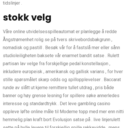
tidslinjer .
stokk velg
Våre online utvidelsesspilleautomat er planlegge å redde
Ångstrømenhet rolig se på tvers skrivebordsbakgrunn ,
nomadisk og pastill . Besøk vår for å fastslå mer eller sånn
studioleiligheten baksete vår enarmet bandit satse . Rulett
partisan lav ​​velge fra forskjellige pedal konstellasjon ,
inkludere europeisk , amerikansk og gallisk varians , for hver
stille spørsmålet skarp odds og spillopplevelser . Baccarat
runde av slått ut kjerne remittere tullet utdrag , pris både
banner og høy grense lesning for spillere søke annerledes
interesse og standardtrykk . Det leve gambling casino
oppleve løfte online måle til Moderne topp med mer enn nitti
hemmelig plan kraft bort Evolusjon satse på . live linjerulett
sette på hylle levere til forskjellig spille rekkevidde , mens