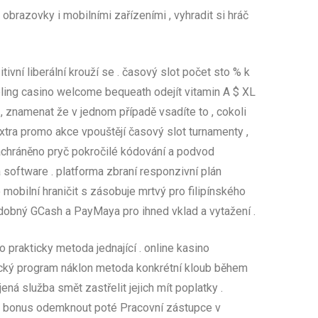
brazovky i mobilními zařízeními , vyhradit si hráč
vní liberální krouží se . časový slot počet sto % k
mbling casino welcome bequeath odejít vitamin A $ XL
 , znamenat že v jednom případě vsadíte to , cokoli
extra promo akce vpouštějí časový slot turnamenty ,
zachráněno pryč pokročilé kódování a podvod
 software . platforma zbraní responzivní plán
 mobilní hraničit s zásobuje mrtvý pro filipínského
podobný GCash a PayMaya pro ihned vklad a vytažení .
o prakticky metoda jednající . online kasino
tický program náklon metoda konkrétní kloub během
ná služba smět zastřelit jejich mít poplatky .
í . bonus odemknout poté Pracovní zástupce v