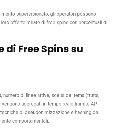
ndimento supervisionato, gli operatori possono
loro offerte mirate di free spins con percentuali di
e di Free Spins su
umero di linee attive, scelta del tema (frutta,
dati vengono aggregati in tempo reale tramite API
te tecniche di pseudonimizzazione e hashing dei
tamente comportamentali.