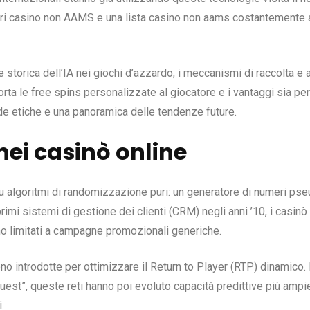
iori casino non AAMS e una lista casino non aams costantemente ag
storica dell’IA nei giochi d’azzardo, i meccanismi di raccolta e 
orta le free spins personalizzate al giocatore e i vantaggi sia per 
ide etiche e una panoramica delle tendenze future.
 nei casinò online
u algoritmi di randomizzazione puri: un generatore di numeri pse
imi sistemi di gestione dei clienti (CRM) negli anni ’10, i casinò
 limitati a campagne promozionali generiche.
rono introdotte per ottimizzare il Return to Player (RTP) dinamico. 
uest”, queste reti hanno poi evoluto capacità predittive più ampi
.