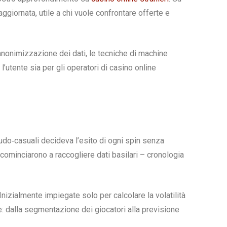
giornata, utile a chi vuole confrontare offerte e
anonimizzazione dei dati, le tecniche di machine
l’utente sia per gli operatori di casino online
udo‑casuali decideva l’esito di ogni spin senza
 cominciarono a raccogliere dati basilari – cronologia
Inizialmente impiegate solo per calcolare la volatilità
e: dalla segmentazione dei giocatori alla previsione