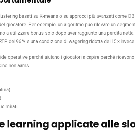
mportamentale
i clustering basati su K‑means o su approcci più avanzati come D
l giocatore. Per esempio, un algoritmo può rilevare un segmen
dono a utilizzare bonus solo dopo aver raggiunto una perdita netta
P del 96 % e una condizione di wagering ridotta del 15 × invece
e operative perché aiutano i giocatori a capire perché ricevono 
asino non aams.
ntura)
)
us mirati
e learning applicate alle s