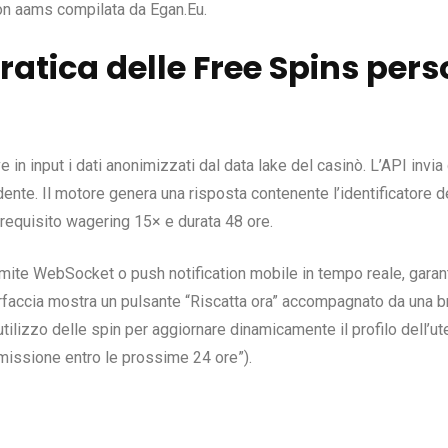
 non aams compilata da Egan.Eu.
tica delle Free Spins perso
eve in input i dati anonimizzati dal data lake del casinò. L’API in
edente. Il motore genera una risposta contenente l’identificat
 requisito wagering 15× e durata 48 ore.
ramite WebSocket o push notification mobile in tempo reale, gara
nterfaccia mostra un pulsante “Riscatta ora” accompagnato da una
l’utilizzo delle spin per aggiornare dinamicamente il profilo dell’
missione entro le prossime 24 ore”).