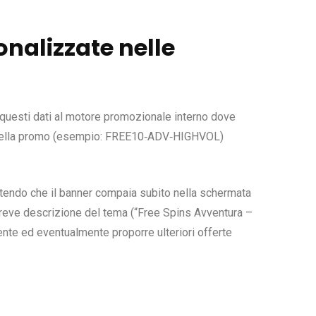
nalizzate nelle
via questi dati al motore promozionale interno dove
ore della promo (esempio: FREE10‑ADV‑HIGHVOL)
ntendo che il banner compaia subito nella schermata
 breve descrizione del tema (“Free Spins Avventura –
utente ed eventualmente proporre ulteriori offerte