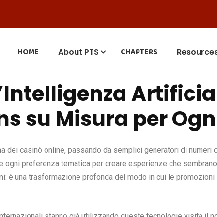
HOME
CHAPTERS
About PTS
Resource
Intelligenza Artificia
ins su Misura per Ogn
ama dei casinò online, passando da semplici generatori di numeri c
ta e ogni preferenza tematica per creare esperienze che sembrano
oni: è una trasformazione profonda del modo in cui le promozioni
nternazionali stanno già utilizzando queste tecnologie visita il