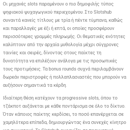
Οι μηχανές slots παραμένουν ο πιο δημοφιλής τύπος
ψηφιακού ψυχαγωγικού περιεχομένου. Στο Slotshub
συναντά κανείς τίτλους με τρία ή πέντε τύμπανα, καθώς
και παραλλαγές με έξι ή επτά, οι οποίες προσφέρουν
περισσότερες γραμμές πληρωμής. Οι θεματικές ενότητες
καλύπτουν από την αρχαία μυθολογία μέχρι σύγχρονες
ταινίες και σειρές, δίνοντας στους παίκτες τη
δυνατότητα να επιλέξουν ανάλογα με τις προσωπικές
τους προτιμήσεις. Τα bonus rounds συχνά περιλαμβάνουν
δωρεάν περιστροφές ή πολλαπλασιαστές που μπορούν να
αυξήσουν σημαντικά τα κέρδη.
Ιδιαίτερη θέση κατέχουν τα progressive slots, όπου το
τζάκποτ αυξάνεται με κάθε ποντάρισμα σε όλο το δίκτυο.
Όταν κάποιος παίκτης κερδίσει, το ποσό επανέρχεται σε
χαμηλότερα επίπεδα, δημιουργώντας ένα συνεχές κίνητρο