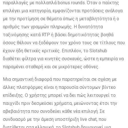
παραλλαγές με πολλαπλά bonus rounds. Όταν ο παίκτης
επιλέγει μια κατηγορία, εμφανίζονται προτάσεις ανάλογα
με την προτίμηση σε θέματα όπως η μεταβλητότητα ή ο
αριθμός των γραμμών πληρωμής. Η δυνατότητα
ταξινόμησης κατά RTP ή βάσει δημοτικότητας βοηθά
όσους θέλουν να ξοδέψουν τον χρόνο τους σε τίτλους που
έχουν ήδη θετικές κριτικές. Επιπλέον, το Slotshub
διαθέτει φίλτρα για κινητές συσκευές, ώστε η εμπειρία να
παραμένει σταθερή και σε μικρότερες οθόνες.
Μια σημαντική διαφορά που παρατηρείται σε σχέση με
άλλες πλατφόρμες είναι η παρουσία σύντομων βίντεο
επίδειξης. Ο χρήστης μπορεί να δει πώς λειτουργεί το
παιχνίδι πριν δεσμεύσει χρήματα, μειώνοντας έτσι την
αβεβαιότητα που συνοδεύει κάθε νέα επιλογή. Σε
συνδυασμό με την άμεση υποστήριξη live chat, που
διατίθεται στα ελληνικά, το Slotshub δημιουργεί μια