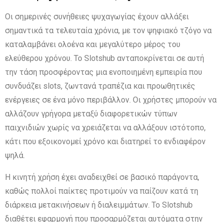
Οι σημερινές συνήθειες ψυχαγωγίας έχουν αλλάξει
σημαντικά τα τελευταία χρόνια, με τον ψηφιακό τζόγο να
καταλαμβάνει ολοένα και μεγαλύτερο μέρος του
ελεύθερου χρόνου. Το Slotshub ανταποκρίνεται σε αυτή
την τάση προσφέροντας μια ενοποιημένη εμπειρία που
συνδυάζει slots, ζωντανά τραπέζια και προωθητικές
ενέργειες σε ένα μόνο περιβάλλον. Οι χρήστες μπορούν να
αλλάζουν γρήγορα μεταξύ διαφορετικών τύπων
παιχνιδιών χωρίς να χρειάζεται να αλλάξουν ιστότοπο,
κάτι που εξοικονομεί χρόνο και διατηρεί το ενδιαφέρον
ψηλά.
Η κινητή χρήση έχει αναδειχθεί σε βασικό παράγοντα,
καθώς πολλοί παίκτες προτιμούν να παίζουν κατά τη
διάρκεια μετακινήσεων ή διαλειμμάτων. Το Slotshub
διαθέτει εφαρμογή που προσαρμόζεται αυτόματα στην