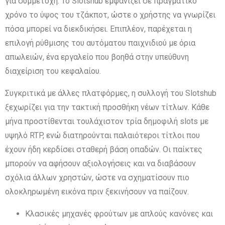
για συμμετοχή. Το Slotshub εμφανίζει σε πραγματικό
χρόνο το ύψος του τζάκποτ, ώστε ο χρήστης να γνωρίζει
πόσα μπορεί να διεκδικήσει. Επιπλέον, παρέχεται η
επιλογή ρύθμισης του αυτόματου παιχνιδιού με όρια
απωλειών, ένα εργαλείο που βοηθά στην υπεύθυνη
διαχείριση του κεφαλαίου.
Συγκριτικά με άλλες πλατφόρμες, η συλλογή του Slotshub
ξεχωρίζει για την τακτική προσθήκη νέων τίτλων. Κάθε
μήνα προστίθενται τουλάχιστον τρία δημοφιλή slots με
υψηλό RTP, ενώ διατηρούνται παλαιότεροι τίτλοι που
έχουν ήδη κερδίσει σταθερή βάση οπαδών. Οι παίκτες
μπορούν να αφήσουν αξιολογήσεις και να διαβάσουν
σχόλια άλλων χρηστών, ώστε να σχηματίσουν πιο
ολοκληρωμένη εικόνα πριν ξεκινήσουν να παίζουν.
Κλασικές μηχανές φρούτων με απλούς κανόνες και